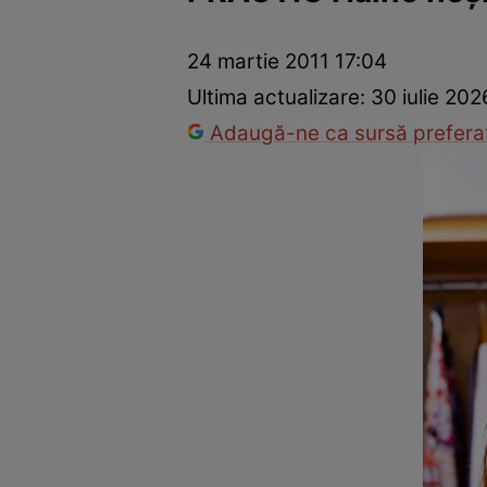
Dezvoltare personală
Îngrijire personală
Casă și grădină
24 martie 2011 17:04
Ultima actualizare:
30 iulie 202
Adaugă-ne ca sursă preferat