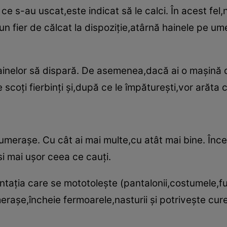
e s-au uscat,este indicat să le calci. În acest fel
un fier de călcat la dispoziţie,atârnă hainele pe um
ainelor să dispară. De asemenea,dacă ai o maşină d
 scoţi fierbinţi şi,după ce le împătureşti,vor arăta c
umeraşe. Cu cât ai mai multe,cu atât mai bine. Înce
i mai uşor ceea ce cauţi.
aţia care se mototoleşte (pantalonii,costumele,fus
meraşe,încheie fermoarele,nasturii şi potriveşte cur