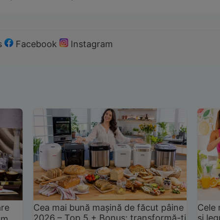
s
Facebook
Instagram
are
Cea mai bună mașină de făcut pâine
Cele 
2026 – Top 5 + Bonus: transformă-ți
și le
um