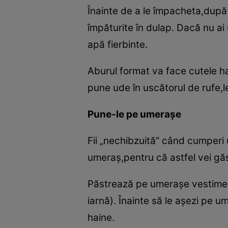
Înainte de a le împacheta,după c
împăturite în dulap. Dacă nu ai 
apă fierbinte.
Aburul format va face cutele h
pune ude în uscătorul de rufe,le
Pune-le pe umeraşe
Fii „nechibzuită” când cumperi 
umeraş,pentru că astfel vei găs
Păstrează pe umeraşe vestiment
iarnă). Înainte să le aşezi pe u
haine.