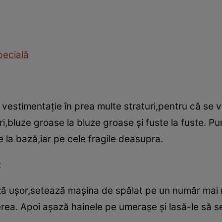
specială
e vestimentaţie în prea multe straturi,pentru că se 
uri,bluze groase la bluze groase şi fuste la fuste. P
e la bază,iar pe cele fragile deasupra.
t
ză uşor,setează maşina de spălat pe un număr mai m
rea. Apoi aşază hainele pe umeraşe şi lasă-le să s