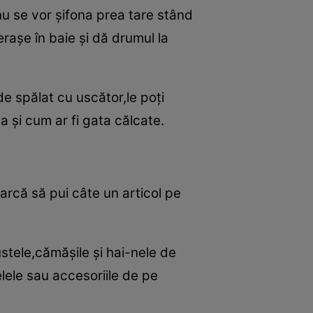
,nu se vor şifona prea tare stând
eraşe în baie şi dă drumul la
e spălat cu uscător,le poţi
a şi cum ar fi gata călcate.
arcă să pui câte un articol pe
tele,cămăşile şi hai-nele de
elele sau accesoriile de pe