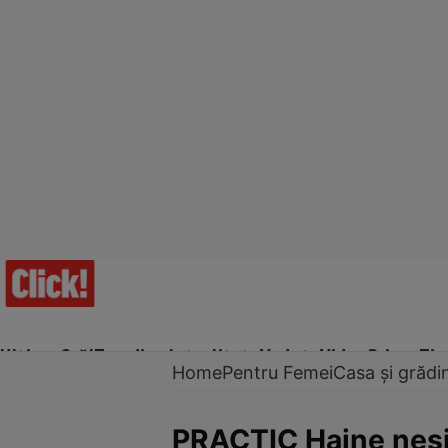
Ultima Oră!
Trending
Actualitate
Vedete
Video
Prime Ti
Home
Pentru Femei
Casa și grădi
PRACTIC Haine neşif