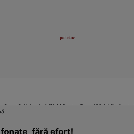
me
Sport
Stil de viață
Click! Pentru Femei
Click! Sănătate
nă
onate, fără efort!