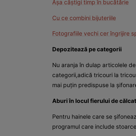
Aşa câştigi timp în bucătărie
Cu ce combini bijuteriile
Fotografiile vechi cer îngrijire 
Depozitează pe categorii
Nu aranja în dulap articolele d
categorii,adică tricouri la trico
mai puţin predispuse la şifonar
Aburi în locul fierului de călca
Pentru hainele care se şifonea
programul care include stoarce