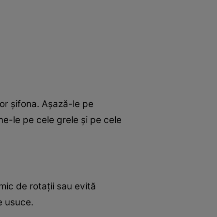
vor şifona. Aşază-le pe
une-le pe cele grele şi pe cele
ic de rotaţii sau evită
e usuce.