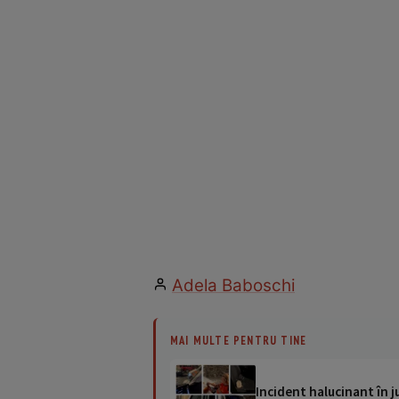
Adela Baboschi
MAI MULTE PENTRU TINE
Incident halucinant în j