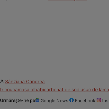
Sânziana Candrea
tricou
camasa alba
bicarbonat de sodiu
suc de lama
Urmărește-ne pe
Google News
Facebook
In