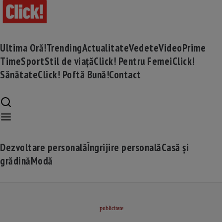
Ultima Oră!
Trending
Actualitate
Vedete
Video
Prime
Time
Sport
Stil de viață
Click! Pentru Femei
Click!
Sănătate
Click! Poftă Bună!
Contact
Dezvoltare personală
Îngrijire personală
Casă și
grădină
Modă