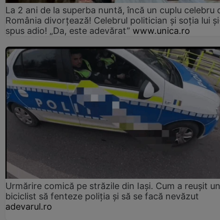
La 2 ani de la superba nuntă, încă un cuplu celebru 
România divorțează! Celebrul politician și soția lui ș
spus adio! „Da, este adevărat”
www.unica.ro
Urmărire comică pe străzile din Iași. Cum a reușit u
biciclist să fenteze poliția și să se facă nevăzut
adevarul.ro