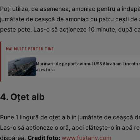
Poţi utiliza, de asemenea, amoniac pentru a îndep
jumătate de ceaşcă de amoniac cu patru ceşti de ap
peste pete. Las-o să acţioneze 10 minute, după car
MAI MULTE PENTRU TINE
Marinarii de pe portavionul USS Abraham Lincoln su
acestora
4. Oţet alb
Pune 1 lingură de oţet alb în jumătate de ceaşcă d
Las-o să acţioneze o oră, apoi clăteşte-o în apă r
dispărea.
Credit foto:
www.fustany.com