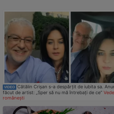
Cătălin Crișan s-a despărțit de iubita sa. Anu
VIDEO
făcut de artist: „Sper să nu mă întrebați de ce”
Vede
românești