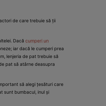
actori de care trebuie să ții
ltelei. Dacă
cumperi un
oneze; iar dacă le cumperi prea
m, lenjeria de pat trebuie să
de pat să atârne deasupra
important să alegi țesături care
at sunt bumbacul, inul și