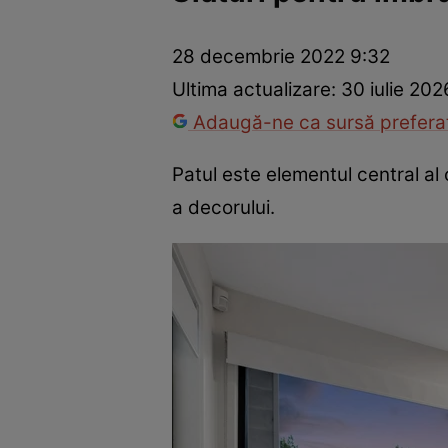
Dezvoltare personală
Îngrijire personală
Casă și grădină
28 decembrie 2022 9:32
Ultima actualizare:
30 iulie 202
Adaugă-ne ca sursă preferat
Patul este elementul central al
a decorului.