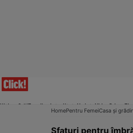
Ultima Oră!
Trending
Actualitate
Vedete
Video
Prime Ti
Home
Pentru Femei
Casa și grădi
Sfaturi pentru îmbr