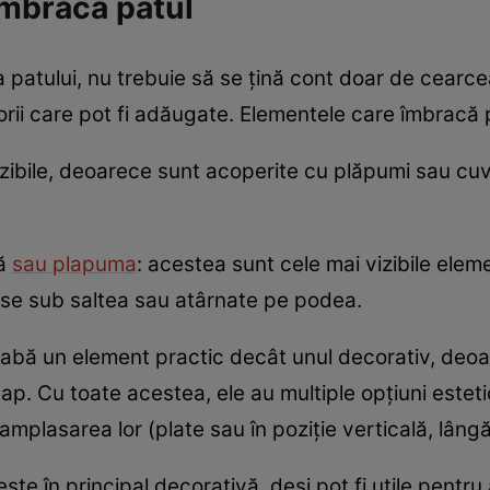
îmbrăca patul
atului, nu trebuie să se țină cont doar de cearceaf
orii care pot fi adăugate. Elementele care îmbracă 
izibile, deoarece sunt acoperite cu plăpumi sau cu
mă
sau plapuma
: acestea sunt cele mai vizibile el
inse sub saltea sau atârnate pe podea.
abă un element practic decât unul decorativ, deoar
p. Cu toate acestea, ele au multiple opțiuni esteti
amplasarea lor (plate sau în poziție verticală, lâng
ste în principal decorativă, deși pot fi utile pentru 