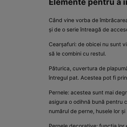
Elemente pentru a 
Când vine vorba de îmbrăcarea p
și de o serie întreagă de acces
Cearșafuri: de obicei nu sunt v
să le combini cu restul.
Păturica, cuvertura de plapu
întregul pat. Acestea pot fi pr
Pernele: acestea sunt mai degr
asigura o odihnă bună pentru ca
numărul de perne, husele lor și 
Pernele decorative: funcția lor e