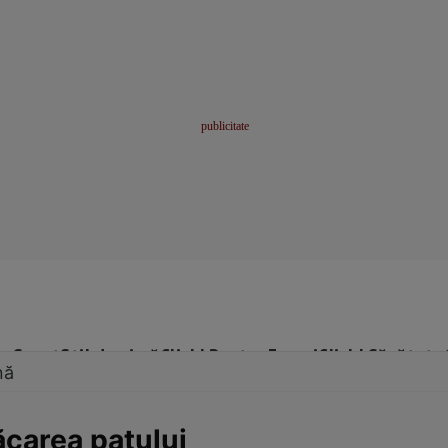
me
Sport
Stil de viață
Click! Pentru Femei
Click! Sănătate
nă
ăcarea patului