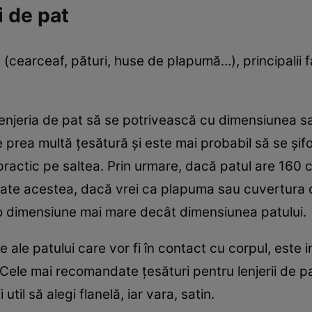
i de pat
 (cearceaf, pături, huse de plapumă...), principalii f
lenjeria de pat să se potrivească cu dimensiunea sa
 prea multă țesătură și este mai probabil să se șif
 practic pe saltea. Prin urmare, dacă patul are 160 c
oate acestea, dacă vrei ca plapuma sau cuvertura 
i o dimensiune mai mare decât dimensiunea patului.
 ale patului care vor fi în contact cu corpul, este 
. Cele mai recomandate țesături pentru lenjerii de p
 util să alegi flanelă, iar vara, satin.