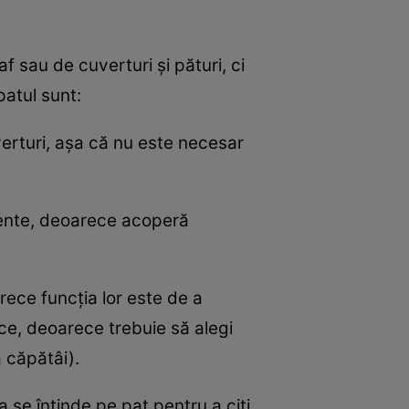
 sau de cuverturi și pături, ci
patul sunt:
verturi, așa că nu este necesar
emente, deoarece acoperă
ece funcția lor este de a
ce, deoarece trebuie să alegi
ă căpătâi).
a se întinde pe pat pentru a citi