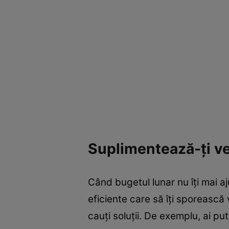
Suplimentează-ți ve
Când bugetul lunar nu îți mai aj
eficiente care să îți sporească 
cauți soluții. De exemplu, ai pu