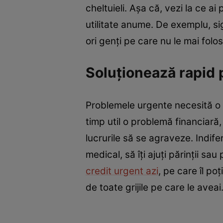
cheltuieli. Așa că, vezi la ce a
utilitate anume. De exemplu, si
ori genți pe care nu le mai folo
Soluționează rapid
Problemele urgente necesită o so
timp util o problemă financiară,
lucrurile să se agraveze. Indifer
medical, să îți ajuți părinții s
credit urgent azi
, pe care îl poț
de toate grijile pe care le aveai