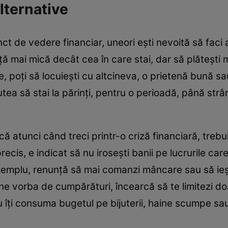
alternative
ct de vedere financiar, uneori ești nevoită să faci 
nță mai mică decât cea în care stai, dar să plătești
arte, poți să locuiești cu altcineva, o prietenă bună 
i putea să stai la părinți, pentru o perioadă, până st
 că atunci când treci printr-o criză financiară, trebu
precis, e indicat să nu irosești banii pe lucrurile ca
exemplu, renunță să mai comanzi mâncare sau să ieși
e vorba de cumpărături, încearcă să te limitezi do
. Nu îți consuma bugetul pe bijuterii, haine scumpe sa