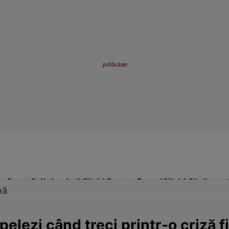
me
Sport
Stil de viață
Click! Pentru Femei
Click! Sănătate
nă
apelezi când treci printr-o criză 