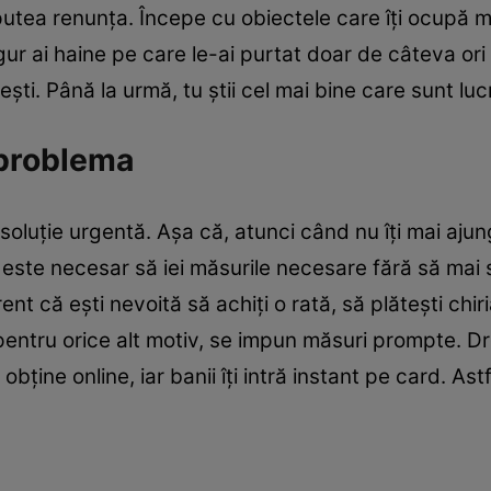
i putea renunța. Începe cu obiectele care îți ocupă 
gur ai haine pe care le-ai purtat doar de câteva ori
sești. Până la urmă, tu știi cel mai bine care sunt l
 problema
luție urgentă. Așa că, atunci când nu îți mai ajung 
 este necesar să iei măsurile necesare fără să mai s
ent că ești nevoită să achiți o rată, să plătești chir
au pentru orice alt motiv, se impun măsuri prompte. 
i obține online, iar banii îți intră instant pe card. As
.