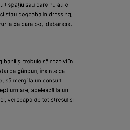
mult spațiu sau care nu au o
 și stau degeaba în dressing,
ucrurile de care poți debarasa.
banii și trebuie să rezolvi în
tai pe gânduri, înainte ca
ia, să mergi la un consult
Drept urmare, apelează la un
tfel, vei scăpa de tot stresul și