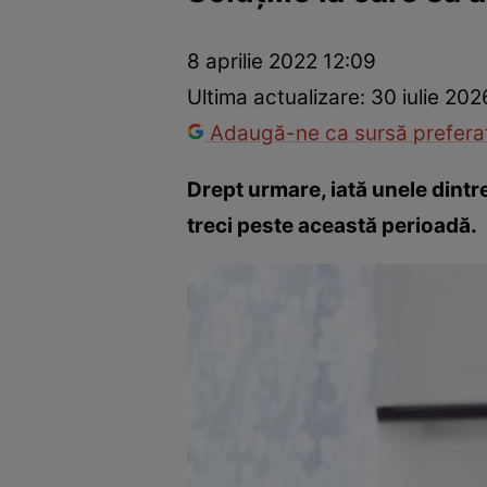
Dezvoltare personală
Îngrijire personală
Casă și grădină
8 aprilie 2022 12:09
Ultima actualizare:
30 iulie 202
Adaugă-ne ca sursă preferat
Drept urmare, iată unele dintre
treci peste această perioadă.