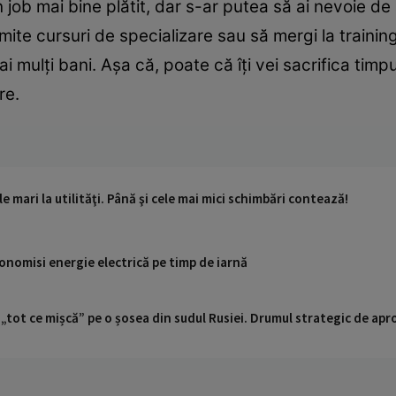
n job mai bine plătit, dar s-ar putea să ai nevoie de
umite cursuri de specializare sau să mergi la trainin
ai mulți bani. Așa că, poate că îți vei sacrifica timp
re.
le mari la utilităţi. Până şi cele mai mici schimbări contează!
conomisi energie electrică pe timp de iarnă
 „tot ce mișcă” pe o șosea din sudul Rusiei. Drumul strategic de ap