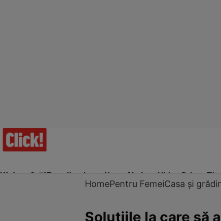
Ultima Oră!
Trending
Actualitate
Vedete
Video
Prime Ti
Home
Pentru Femei
Casa și grădi
Soluțiile la care să 