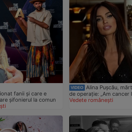
Alina Pușcău, mărt
VIDEO
onat fanii și care e
de operație: „Am cancer l
 are șifonierul la comun
Vedete românești
ști