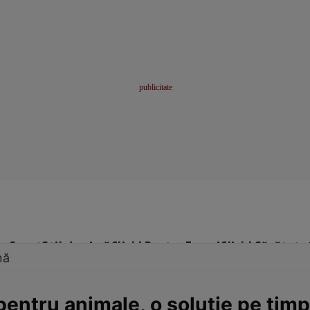
me
Sport
Stil de viață
Click! Pentru Femei
Click! Sănătate
nă
pentru animale, o soluţie pe timp