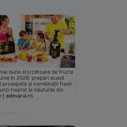
mai bune storcătoare de fructe
gume în 2026: prepari acasă
i proaspete și combinații fresh
unți treptat la băuturile din
rț
adevarul.ro