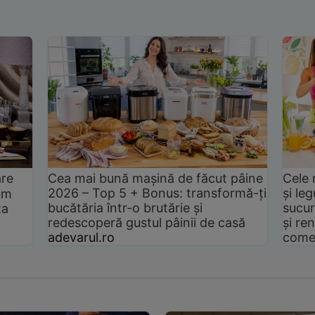
are
Cea mai bună mașină de făcut pâine
Cele 
2026 – Top 5 + Bonus: transformă-ți
și le
um
bucătăria într-o brutărie și
sucur
ta
redescoperă gustul pâinii de casă
și ren
adevarul.ro
come