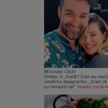
#Exclusiv Click!
Smiley, în „fustă”! Cum au reacți
verdictul designerilor. „Cred că
cu nevastă-sa!”
Vedete române