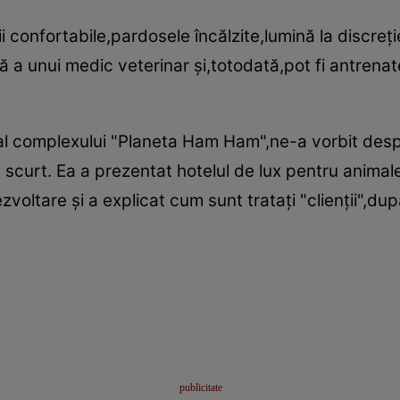
ii confortabile,pardosele încălzite,lumină la discre
a unui medic veterinar şi,totodată,pot fi antrenate
.
l complexului "Planeta Ham Ham",ne-a vorbit despre
 scurt. Ea a prezentat hotelul de lux pentru animale
dezvoltare şi a explicat cum sunt trataţi "clienţii",