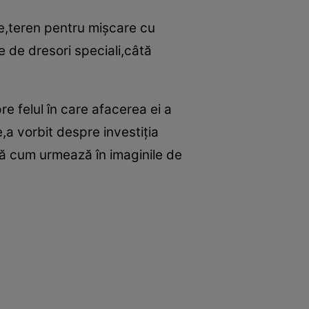
ţie,teren pentru mişcare cu
 de dresori speciali,câtă
 felul în care afacerea ei a
,a vorbit despre investiţia
după cum urmează în imaginile de