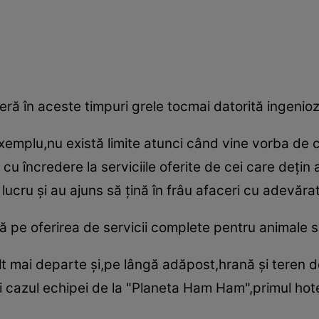
ră în aceste timpuri grele tocmai datorită ingeniozi
exemplu,nu există limite atunci când vine vorba de 
 cu încredere la serviciile oferite de cei care deţi
ucru şi au ajuns să ţină în frâu afaceri cu adevărat 
ă pe oferirea de servicii complete pentru animale s
lt mai departe şi,pe lângă adăpost,hrană şi teren de
i cazul echipei de la "Planeta Ham Ham",primul hot