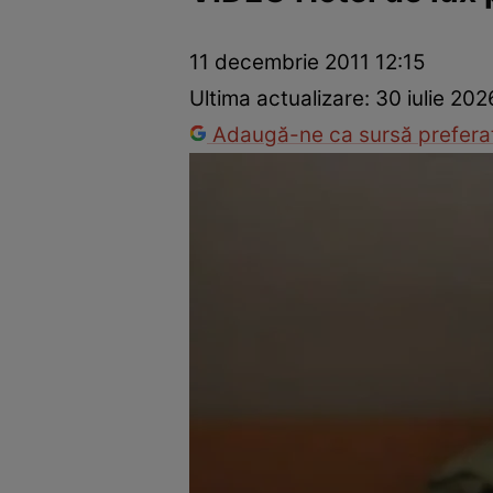
Dezvoltare personală
Îngrijire personală
Casă și grădină
11 decembrie 2011 12:15
Ultima actualizare:
30 iulie 202
Adaugă-ne ca sursă preferat