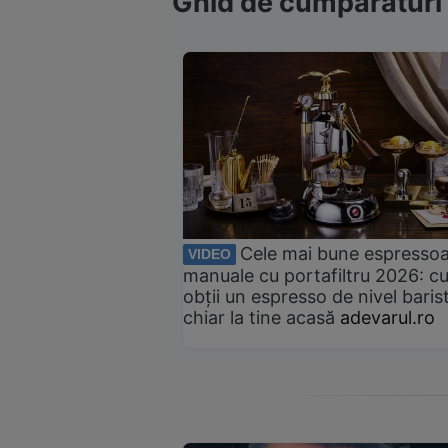
Ghid de cumpărături
Cele mai bune espresso
VIDEO
manuale cu portafiltru 2026: c
obții un espresso de nivel baris
chiar la tine acasă
adevarul.ro