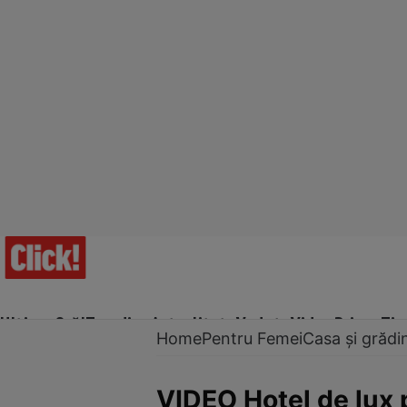
Ultima Oră!
Trending
Actualitate
Vedete
Video
Prime Ti
Home
Pentru Femei
Casa și grădi
VIDEO Hotel de lux 