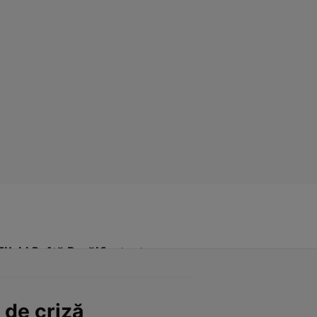
Click! Poftă Bună!
Contact
 de criză