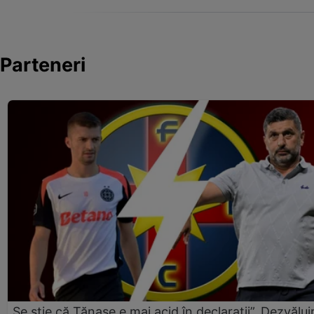
Parteneri
„Se știe că Tănase e mai acid în declarații”. Dezvăluir