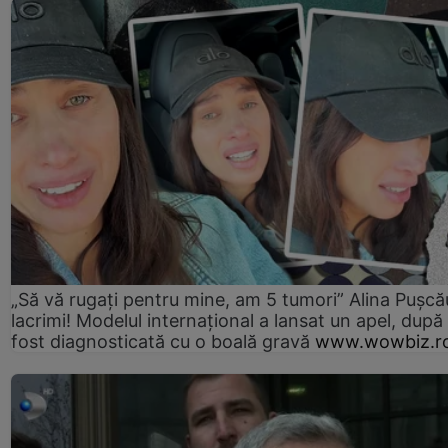
„Să vă rugați pentru mine, am 5 tumori” Alina Pușcău
lacrimi! Modelul internațional a lansat un apel, după
fost diagnosticată cu o boală gravă
www.wowbiz.r