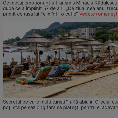
Ce mesaj emoționant a transmis Mihaela Rădulescu
după ce a împlinit 57 de ani: „De ziua mea anul trec
primit cenușa lui Felix într-o cutie”
Vedete româneșt
Secretul pe care mulți turiști îl află abia în Grecia: c
poți sta pe șezlong fără să plătești pentru el
adevaru