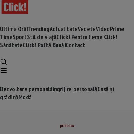
Ultima Oră!
Trending
Actualitate
Vedete
Video
Prime
Time
Sport
Stil de viață
Click! Pentru Femei
Click!
Sănătate
Click! Poftă Bună!
Contact
Dezvoltare personală
Îngrijire personală
Casă și
grădină
Modă