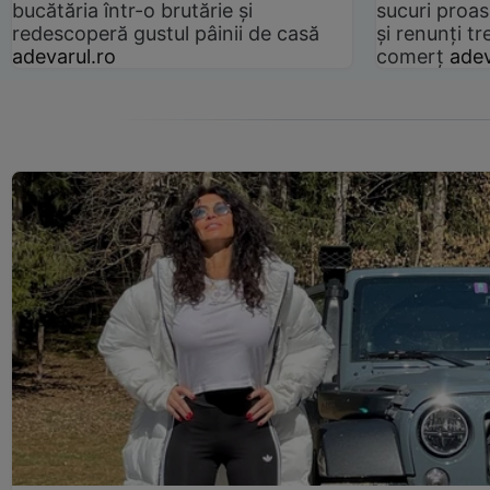
bucătăria într-o brutărie și
sucuri proas
redescoperă gustul pâinii de casă
și renunți tr
adevarul.ro
comerț
adev