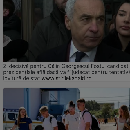
Zi decisivă pentru Călin Georgescu! Fostul candidat 
prezidențiale află dacă va fi judecat pentru tentativ
lovitură de stat
www.stirilekanald.ro