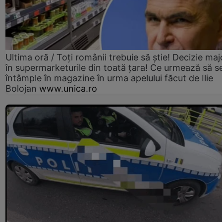
Ultima oră / Toți românii trebuie să știe! Decizie maj
în supermarketurile din toată țara! Ce urmează să s
întâmple în magazine în urma apelului făcut de Ilie
Bolojan
www.unica.ro