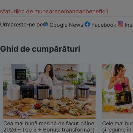
sfaturi
loc de munca
recomandari
beneficii
Urmărește-ne pe
Google News
Facebook
In
Ghid de cumpărături
Cea mai bună mașină de făcut pâine
Cele mai bu
2026 – Top 5 + Bonus: transformă-ți
și legume în