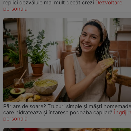
replici dezvăluie mai mult decât crezi
Dezvoltare
personală
Păr ars de soare? Trucuri simple și măști homemad
care hidratează și întăresc podoaba capilară
Îngrijir
personală