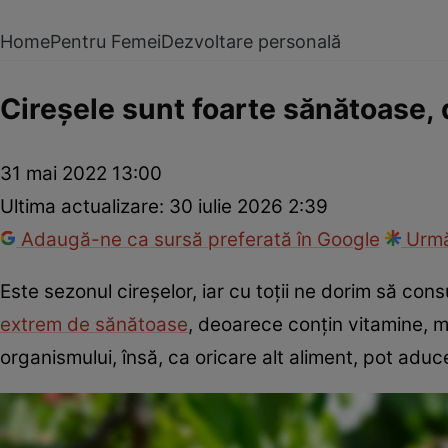
Home
Pentru Femei
Dezvoltare personală
Cireșele sunt foarte sănătoase, d
31 mai 2022 13:00
Ultima actualizare:
30 iulie 2026 2:39
Adaugă-ne ca sursă preferată în Google
Urmă
Este sezonul cireșelor, iar cu toții ne dorim să co
extrem de sănătoase
, deoarece conțin vitamine, m
organismului, însă, ca oricare alt aliment, pot aduce