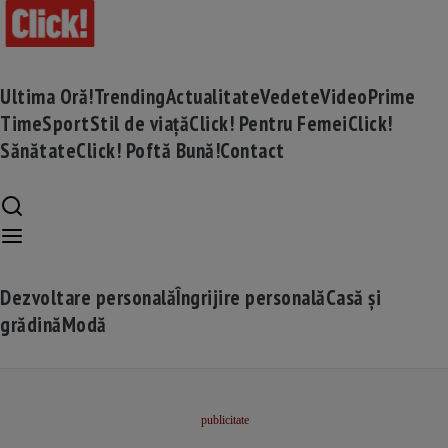
Ultima Oră!
Trending
Actualitate
Vedete
Video
Prime
Time
Sport
Stil de viață
Click! Pentru Femei
Click!
Sănătate
Click! Poftă Bună!
Contact
Dezvoltare personală
Îngrijire personală
Casă și
grădină
Modă