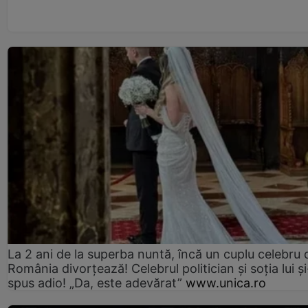
La 2 ani de la superba nuntă, încă un cuplu celebru 
România divorțează! Celebrul politician și soția lui ș
spus adio! „Da, este adevărat”
www.unica.ro