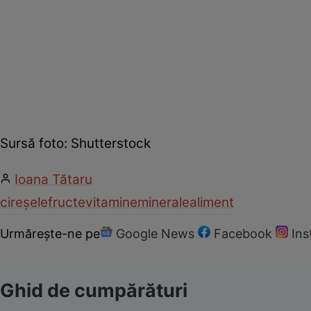
Sursă foto: Shutterstock
Ioana Tătaru
cireșele
fructe
vitamine
minerale
aliment
Urmărește-ne pe
Google News
Facebook
In
Ghid de cumpărături