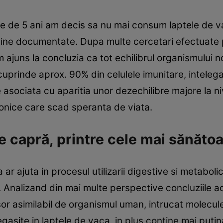
ne de 5 ani am decis sa nu mai consum laptele de 
te bine documentate. Dupa multe cercetari efectuate 
ajuns la concluzia ca tot echilibrul organismului no
cuprinde aprox. 90% din celulele imunitare, intelega
 asociata cu aparitia unor dezechilibre majore la nive
cronice care scad speranta de viata.
 de capră, printre cele mai sănăto
ar ajuta in procesul utilizarii digestive si metaboli
. Analizand din mai multe perspective concluziile a
or asimilabil de organismul uman, intrucat molecul
gasite in laptele de vaca, in plus contine mai putin