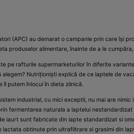
atori (APC) au demarat o campanie prin care îşi pr
eta produselor alimentare, înainte de a le cumpăra
e pe rafturile supermarketurilor în diferite variant
 alegem? Nutriţionişti explică de ce laptele de vacă
îl putem înlocui în dieta zilnică.
 sistem industrial, cu mici exceptii, nu mai are nimi
prin fermentarea naturala a laptelui nestandardizat 
e iaurt sunt fabricate din lapte standardizat si om
lactata obtinute prin ultrafiltrare si grasimi din l