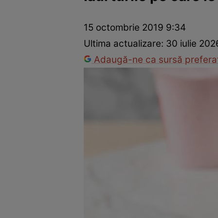
Dezvoltare personală
Îngrijire personală
Casă și grădină
15 octombrie 2019 9:34
Ultima actualizare:
30 iulie 202
Adaugă-ne ca sursă preferat