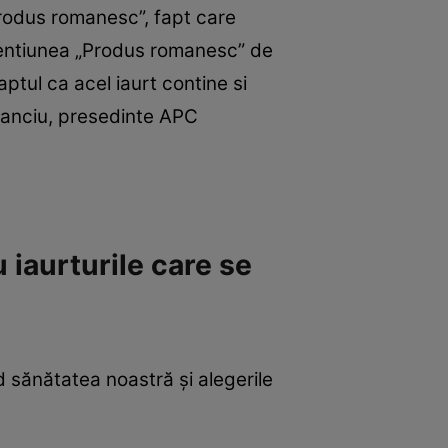
Produs romanesc”, fapt care
mentiunea „Produs romanesc” de
tul ca acel iaurt contine si
Stanciu, presedinte APC
 iaurturile care se
 sănătatea noastră şi alegerile