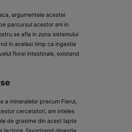
vaca, argumentele acestei
pe parcursul acestor ani in
stru se afla in zona sistemului
nd in acelasi timp ca ingestia
lul florei intestinale, existand
ase
ce a mineralelor precum Fierul,
cestor cercetatori, am inteles
ele de grasime din acest lapte
a lactoza, favorizand digestia.