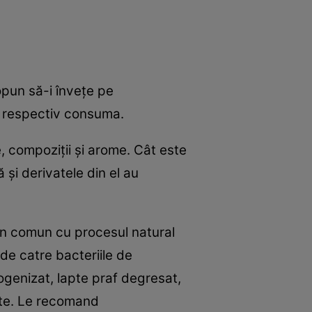
opun să-i înveţe pe
, respectiv consuma.
e, compoziţii şi arome. Cât este
 şi derivatele din el au
c in comun cu procesul natural
de catre bacteriile de
ogenizat, lapte praf degresat,
apte. Le recomand