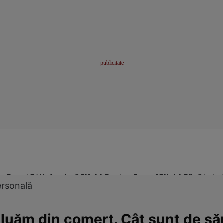
me
Sport
Stil de viață
Click! Pentru Femei
Click! Sănătate
ersonală
le luăm din comerţ. Cât sunt de s