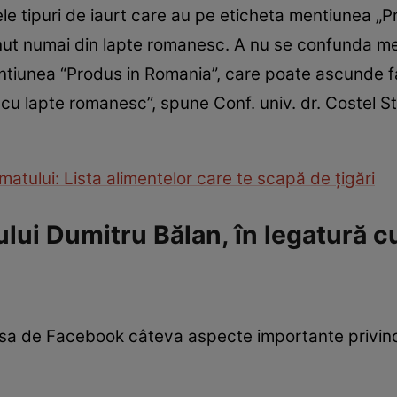
e tipuri de iaurt care au pe eticheta mentiunea „
inut numai din lapte romanesc. A nu se confunda 
ntiunea “Produs in Romania”, care poate ascunde fap
t cu lapte romanesc”, spune Conf. univ. dr. Costel 
atului: Lista alimentelor care te scapă de ţigări
ului Dumitru Bălan, în legatură cu
a sa de Facebook câteva aspecte importante privind