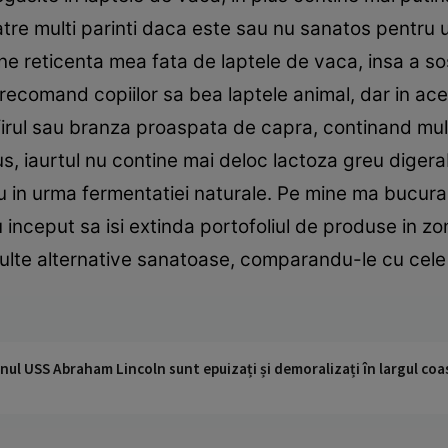
tre multi parinti daca este sau nu sanatos pentru 
ne reticenta mea fata de laptele de vaca, insa a sos
 recomand copiilor sa bea laptele animal, dar in ac
firul sau branza proaspata de capra, continand multi
s, iaurtul nu contine mai deloc lactoza greu digerabi
 in urma fermentatiei naturale. Pe mine ma bucura fo
inceput sa isi extinda portofoliul de produse in zon
ulte alternative sanatoase, comparandu-le cu cele 
nul USS Abraham Lincoln sunt epuizați și demoralizați în largul coas