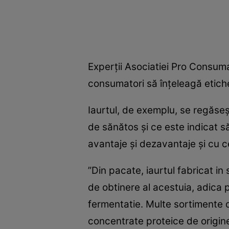
Experţii Asociatiei Pro Consum
consumatori să înţeleagă etich
Iaurtul, de exemplu, se regăseşt
de sănătos şi ce este indicat să
avantaje şi dezavantaje şi cu ce 
”Din pacate, iaurtul fabricat in
de obtinere al acestuia, adica 
fermentatie. Multe sortimente d
concentrate proteice de origine 