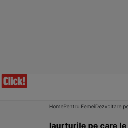
Ultima Oră!
Trending
Actualitate
Vedete
Video
Prime Ti
Home
Pentru Femei
Dezvoltare p
Iaurturile pe care 