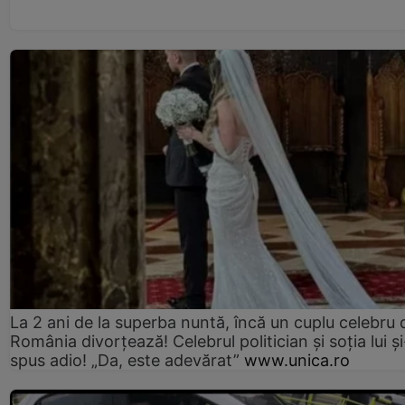
La 2 ani de la superba nuntă, încă un cuplu celebru 
România divorțează! Celebrul politician și soția lui ș
spus adio! „Da, este adevărat”
www.unica.ro