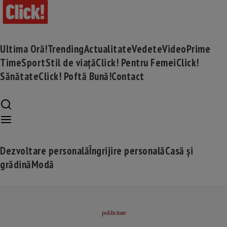
Ultima Oră!
Trending
Actualitate
Vedete
Video
Prime
Time
Sport
Stil de viață
Click! Pentru Femei
Click!
Sănătate
Click! Poftă Bună!
Contact
Dezvoltare personală
Îngrijire personală
Casă și
grădină
Modă