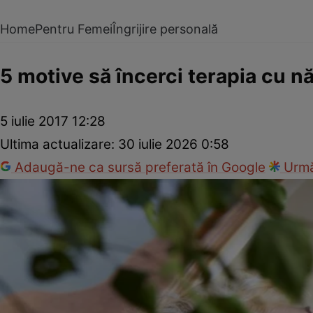
Home
Pentru Femei
Îngrijire personală
5 motive să încerci terapia cu n
5 iulie 2017 12:28
Ultima actualizare:
30 iulie 2026 0:58
Adaugă-ne ca sursă preferată în Google
Urmă