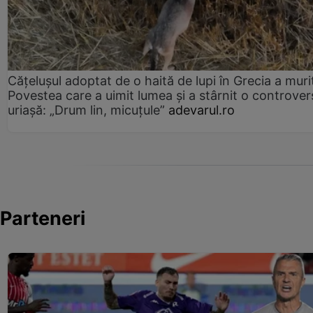
Cățelușul adoptat de o haită de lupi în Grecia a muri
Povestea care a uimit lumea și a stârnit o controver
uriașă: „Drum lin, micuțule”
adevarul.ro
Parteneri