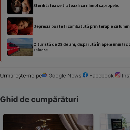
Sterilitatea se tratează cu nămol sapropelic
Depresia poate fi combătută prin terapie cu lumi
O turistă de 28 de ani, dispărută în apele unui lac 
salvare
Urmărește-ne pe
Google News
Facebook
In
Ghid de cumpărături