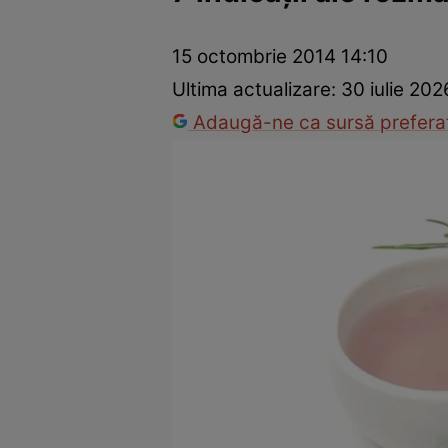
Dezvoltare personală
Îngrijire personală
Casă și grădină
15 octombrie 2014 14:10
Ultima actualizare:
30 iulie 202
Adaugă-ne ca sursă preferat