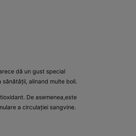
oarece dă un gust special
 sănătăţii, alinand multe boli.
antioxidant. De asemenea,este
mulare a circulaţiei sangvine.