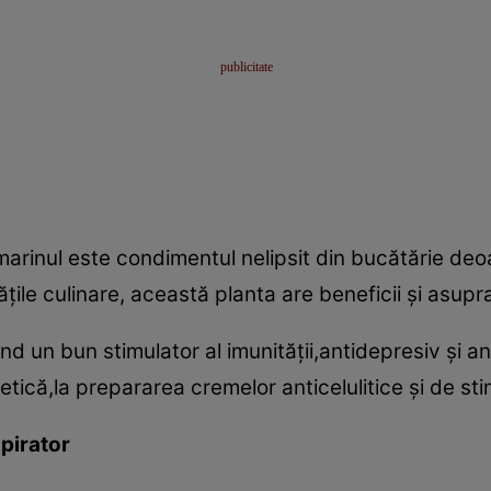
marinul este condimentul nelipsit din bucătărie de
ţile culinare, această planta are beneficii şi asupra
nd un bun stimulator al imunităţii,antidepresiv şi 
metică,la prepararea cremelor anticelulitice şi de sti
spirator