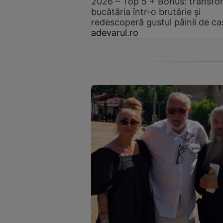
2026 – Top 5 + Bonus: transfo
bucătăria într-o brutărie și
redescoperă gustul pâinii de ca
adevarul.ro