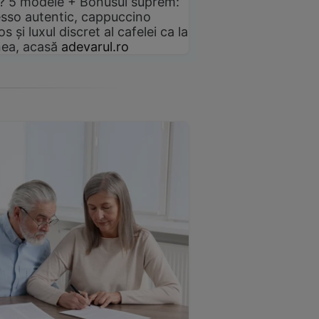
? 5 modele + Bonusul suprem:
sso autentic, cappuccino
s și luxul discret al cafelei ca la
ea, acasă
adevarul.ro