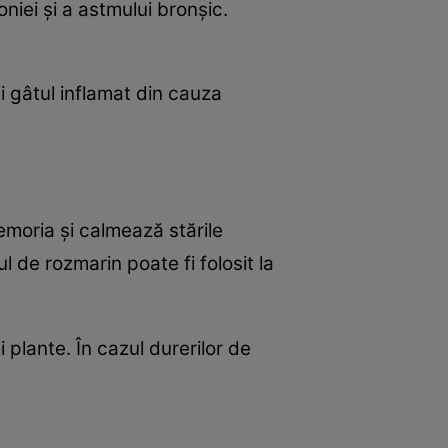
niei şi a astmului bronşic.
ai gâtul inflamat din cauza
moria şi calmează stările
l de rozmarin poate fi folosit la
 plante. În cazul durerilor de