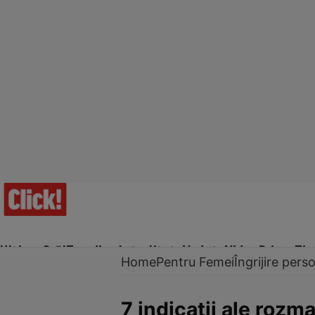
Ultima Oră!
Trending
Actualitate
Vedete
Video
Prime Ti
Home
Pentru Femei
Îngrijire pers
7 indicaţii ale rozma