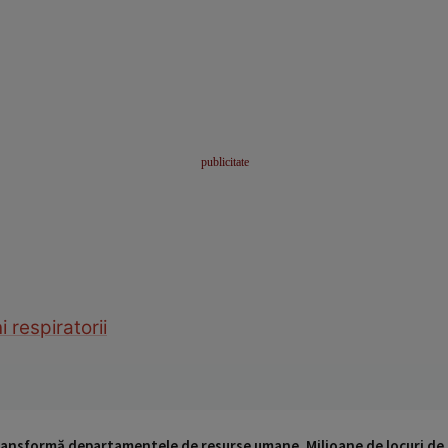
i respiratorii
 transformă departamentele de resurse umane. Milioane de locuri de