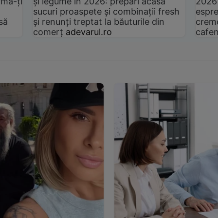
rmă-ți
și legume în 2026: prepari acasă
2026
sucuri proaspete și combinații fresh
espre
să
și renunți treptat la băuturile din
cremo
comerț
adevarul.ro
cafen