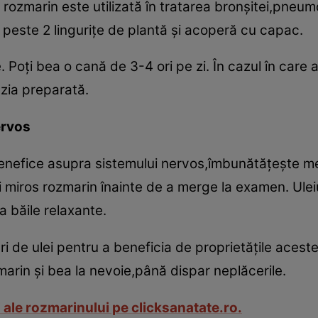
rozmarin este utilizată în tratarea bronşitei,pneumo
peste 2 linguriţe de plantă şi acoperă cu capac.
 Poţi bea o cană de 3-4 ori pe zi. În cazul în care 
uzia preparată.
ervos
benefice asupra sistemului nervos,îmbunătăţeşte me
i miros rozmarin înainte de a merge la examen. Uleiu
a băile relaxante.
 de ulei pentru a beneficia de proprietăţile acestei
marin şi bea la nevoie,până dispar neplăcerile.
 ale rozmarinului pe clicksanatate.ro.