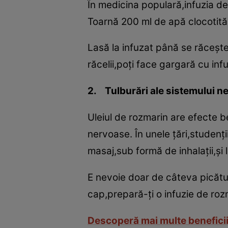
În medicina populară,infuzia de 
Toarnă 200 ml de apă clocotită 
Lasă la infuzat până se răceşte.
răcelii,poţi face gargară cu inf
2. Tulburări ale sistemului n
Uleiul de rozmarin are efecte 
nervoase. În unele ţări,studenţi
masaj,sub formă de inhalaţii,şi l
E nevoie doar de câteva picături
cap,prepară-ţi o infuzie de roz
Descoperă mai multe beneficii