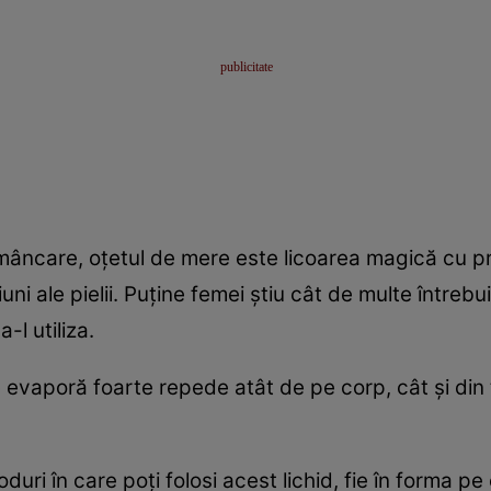
la mâncare, oţetul de mere este licoarea magică cu p
uni ale pielii. Puţine femei ştiu cât de multe întrebu
-l utiliza.
 evaporă foarte repede atât de pe corp, cât şi din ţe
duri în care poţi folosi acest lichid, fie în forma p