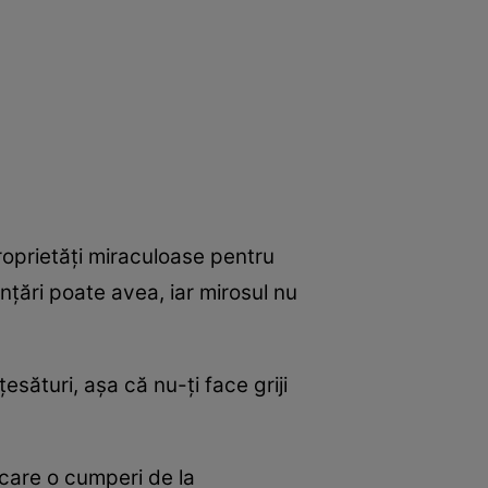
roprietăţi miraculoase pentru
inţări poate avea, iar mirosul nu
sături, aşa că nu-ţi face griji
e care o cumperi de la