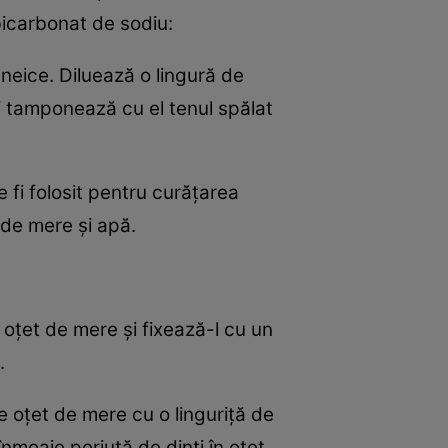
bicarbonat de sodiu:
cneice. Diluează o lingură de
i tamponează cu el tenul spălat
e fi folosit pentru curăţarea
 de mere şi apă.
 oţet de mere şi fixează-l cu un
.
de oţet de mere cu o linguriţă de
nmoaie periuţă de dinţi în oţet