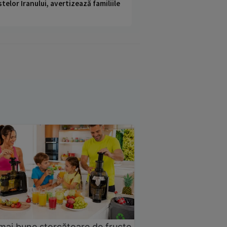
telor Iranului, avertizează familiile
mai bune storcătoare de fructe