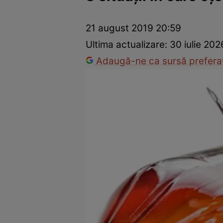
Dezvoltare personală
Îngrijire personală
Casă și grădină
21 august 2019 20:59
Ultima actualizare:
30 iulie 202
Adaugă-ne ca sursă preferat