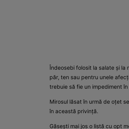
Îndeosebi folosit la salate şi 
păr, ten sau pentru unele afecţi
trebuie să fie un impediment în a
Mirosul lăsat în urmă de oţet se
în această privinţă.
Găseşti mai jos o listă cu opt mo