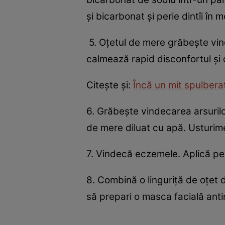
şi bicarbonat şi perie dintîi în 
5. Oţetul de mere grăbeşte vinde
calmează rapid disconfortul şi 
Citeşte şi:
Încă un mit spulbera
6. Grăbeşte vindecarea arsuril
de mere diluat cu apă. Usturim
7. Vindecă eczemele. Aplică pe
8. Combină o linguriţă de oţet 
să prepari o masca facială antir