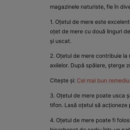
magazinele naturiste, fie în di
1. Oţetul de mere este excelent
oţet de mere cu două linguri de
şi uscat.
2. Oţetul de mere contribuie la 
axilelor. După spălare, şterge 
Citeşte şi:
Cel mai bun remediu
3. Oţetul de mere poate usca şi
tifon. Lasă oţetul să acţioneze
4. Oţetul de mere poate fi folos
bicarbonat de sodiu într-un pah