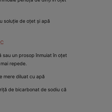
u soluţie de oţet şi apă
 C
 sau un prosop înmuiat în oţet
 mai repede.
e mere diluat cu apă
uriţă de bicarbonat de sodiu că