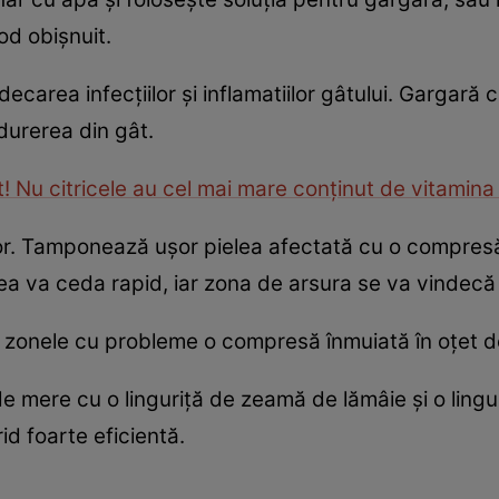
mod obişnuit.
carea infecţiilor şi inflamatiilor gâtului. Gargară c
durerea din gât.
t! Nu citricele au cel mai mare conţinut de vitamina
or. Tamponează uşor pielea afectată cu o compresă
ea va ceda rapid, iar zona de arsura se va vindecă
 zonele cu probleme o compresă înmuiată în oţet d
de mere cu o linguriţă de zeamă de lămâie şi o ling
id foarte eficientă.