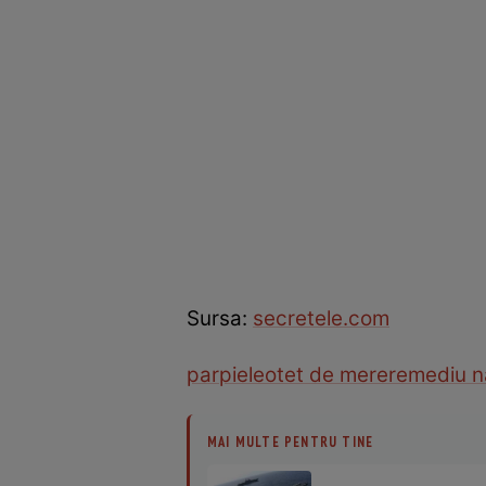
Sursa:
secretele.com
par
piele
otet de mere
remediu n
MAI MULTE PENTRU TINE