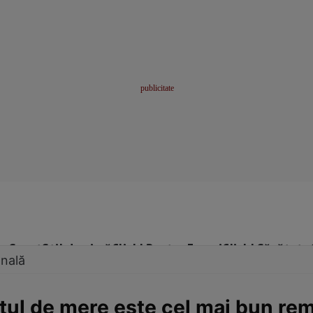
me
Sport
Stil de viață
Click! Pentru Femei
Click! Sănătate
onală
ţetul de mere este cel mai bun re