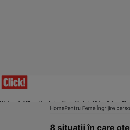
Ultima Oră!
Trending
Actualitate
Vedete
Video
Prime Ti
Home
Pentru Femei
Îngrijire pers
8 situaţii în care o