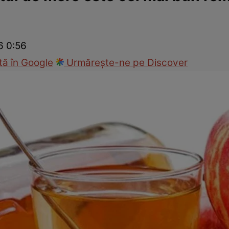
Modă
6 0:56
ă în Google
Urmărește-ne pe Discover