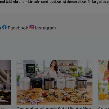
nul USS Abraham Lincoln sunt epuizați și demoralizați în largul coas
s
Facebook
Instagram
are
Cea mai bună mașină de făcut pâine
Cele 