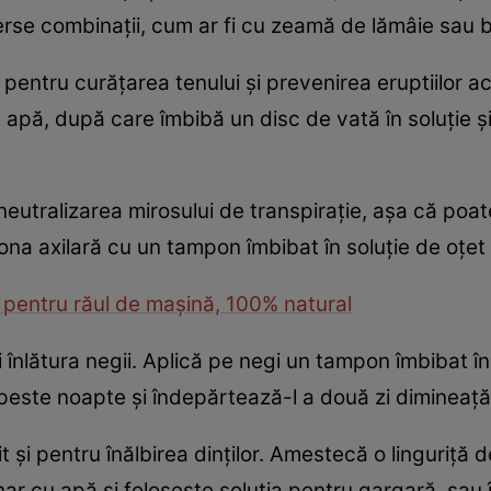
verse combinaţii, cum ar fi cu zeamă de lămâie sau 
 pentru curăţarea tenului şi prevenirea eruptiilor a
 apă, după care îmbibă un disc de vată în soluţie ş
neutralizarea mirosului de transpiraţie, aşa că poat
zona axilară cu un tampon îmbibat în soluţie de oţet
 pentru răul de maşină, 100% natural
 înlătura negii. Aplică pe negi un tampon îmbibat în
 peste noapte şi îndepărtează-l a două zi dimineaţă
it şi pentru înălbirea dinţilor. Amestecă o linguriţă 
ar cu apă şi foloseşte soluţia pentru gargară, sau î