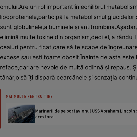
omului.Are un rol important în echilibrul metabolismu
lipoproteinele,participă la metabolismul glucidelor
sunt globulinele,albuminele şi antitrombina.Aşadar,
elimină multe toxine din organism,deci el,la rândul 
ceaiuri pentru ficat,care să te scape de îngreunar
excese sau eşti foarte obosit.Înainte de asta este b
reface,dar are nevoie de multă odihnă şi repaus. Şi 
tânăr,o să îţi dispară cearcănele şi senzaţia conti
MAI MULTE PENTRU TINE
Marinarii de pe portavionul USS Abraham Lincoln su
acestora