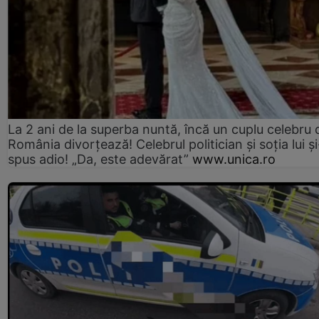
La 2 ani de la superba nuntă, încă un cuplu celebru 
România divorțează! Celebrul politician și soția lui ș
spus adio! „Da, este adevărat”
www.unica.ro