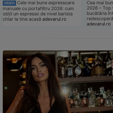
Cele mai bune espressoare
Cea mai bun
VIDEO
2026 – Top 
manuale cu portafiltru 2026: cum
bucătăria înt
obții un espresso de nivel barista
redescoperă 
chiar la tine acasă
adevarul.ro
adevarul.ro