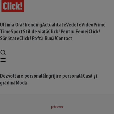
Ultima Oră!
Trending
Actualitate
Vedete
Video
Prime
Time
Sport
Stil de viață
Click! Pentru Femei
Click!
Sănătate
Click! Poftă Bună!
Contact
Dezvoltare personală
Îngrijire personală
Casă și
grădină
Modă