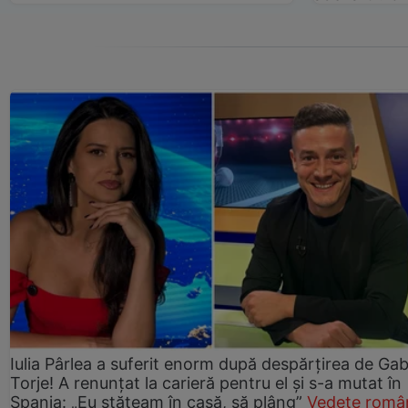
Iulia Pârlea a suferit enorm după despărțirea de Gab
Torje! A renunțat la carieră pentru el și s-a mutat în
Spania: „Eu stăteam în casă, să plâng”
Vedete româ