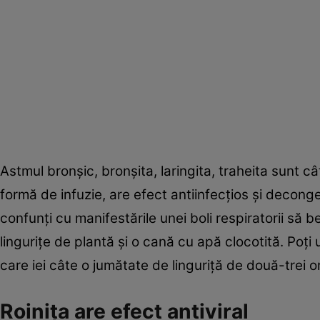
Astmul bronşic, bronşita, laringita, traheita sunt câ
formă de infuzie, are efect antiinfecţios şi deconge
confunţi cu manifestările unei boli respiratorii să 
linguriţe de plantă şi o cană cu apă clocotită. Poţ
care iei câte o jumătate de linguriţă de două-trei or
Roiniţa are efect antiviral