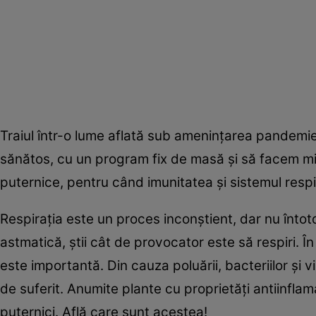
Traiul într-o lume aflată sub ameninţarea pandemie
sănătos, cu un program fix de masă şi să facem miş
puternice, pentru când imunitatea şi sistemul respi
Respiraţia este un proces inconştient, dar nu întot
astmatică, ştii cât de provocator este să respiri. În 
este importantă. Din cauza poluării, bacteriilor şi 
de suferit. Anumite plante cu proprietăţi antiinfla
puternici. Află care sunt acestea!