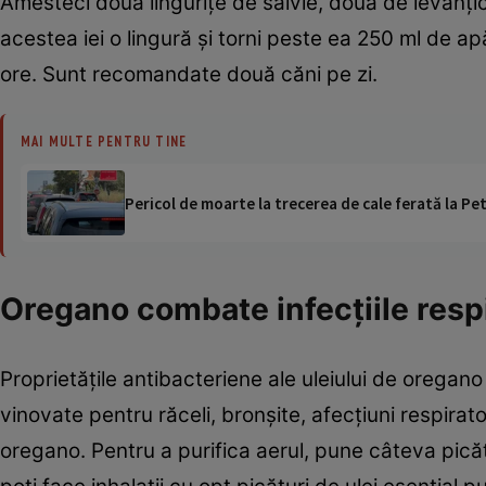
Amesteci două linguriţe de salvie, două de levănţică
acestea iei o lingură şi torni peste ea 250 ml de apă
ore. Sunt recomandate două căni pe zi.
MAI MULTE PENTRU TINE
Pericol de moarte la trecerea de cale ferată la Pet
Oregano combate infecţiile respi
Proprietăţile antibacteriene ale uleiului de oregan
vinovate pentru răceli, bronşite, afecţiuni respirato
oregano. Pentru a purifica aerul, pune câteva picătu