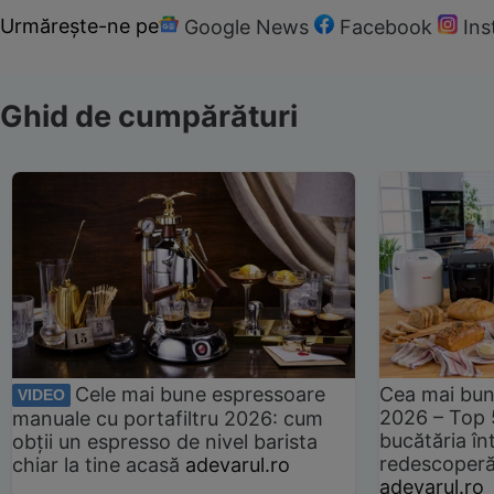
Urmărește-ne pe
Google News
Facebook
In
Ghid de cumpărături
Cele mai bune espressoare
Cea mai bun
VIDEO
2026 – Top 
manuale cu portafiltru 2026: cum
bucătăria înt
obții un espresso de nivel barista
redescoperă 
chiar la tine acasă
adevarul.ro
adevarul.ro