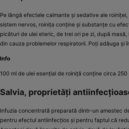
Pe lângă efectele calmante şi sedative ale roiniţei
sistem nervos, roiniţa conţine şi substanţe cu efe
picături de ulei eteric, de trei ori pe zi, după masă
din cauza problemelor respiratorii. Poţi adăuga şi în
Info
100 ml de ulei esenţial de roiniţă conţine circa 25
Salvia, proprietăţi antiinfecţioas
Infuzia concentrată preparată dintr-un amestec de 
pentru efectul antiinfecţios şi pentru faptul că red