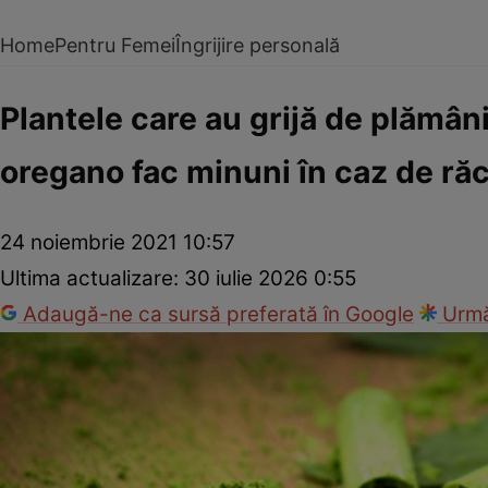
Home
Pentru Femei
Îngrijire personală
Plantele care au grijă de plămâni
oregano fac minuni în caz de răce
24 noiembrie 2021 10:57
Ultima actualizare:
30 iulie 2026 0:55
Adaugă-ne ca sursă preferată în Google
Urmă