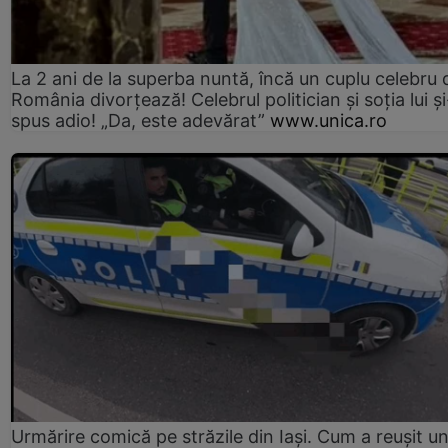
La 2 ani de la superba nuntă, încă un cuplu celebru 
România divorțează! Celebrul politician și soția lui ș
spus adio! „Da, este adevărat”
www.unica.ro
Urmărire comică pe străzile din Iași. Cum a reușit u