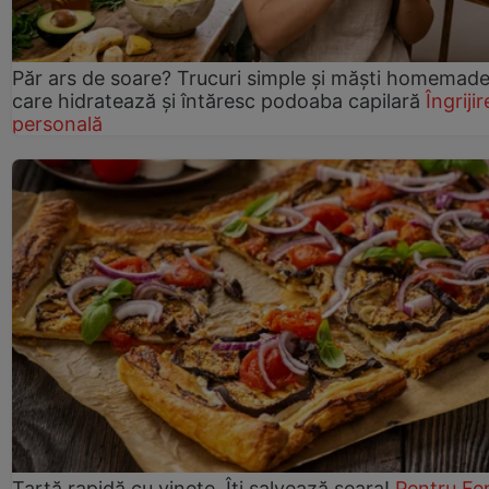
Păr ars de soare? Trucuri simple și măști homemad
care hidratează și întăresc podoaba capilară
Îngrijir
personală
Tartă rapidă cu vinete. Îți salvează seara!
Pentru Fe