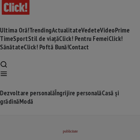
Ultima Oră!
Trending
Actualitate
Vedete
Video
Prime
Time
Sport
Stil de viață
Click! Pentru Femei
Click!
Sănătate
Click! Poftă Bună!
Contact
Dezvoltare personală
Îngrijire personală
Casă și
grădină
Modă