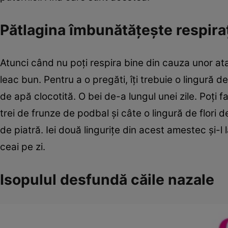
Pătlagina îmbunătăţeşte respira
Atunci când nu poţi respira bine din cauza unor ata
leac bun. Pentru a o pregăti, îţi trebuie o lingură d
de apă clocotită. O bei de-a lungul unei zile. Poţi f
trei de frunze de podbal şi câte o lingură de flori 
de piatră. Iei două linguriţe din acest amestec şi-l 
ceai pe zi.
Isopulul desfundă căile nazale