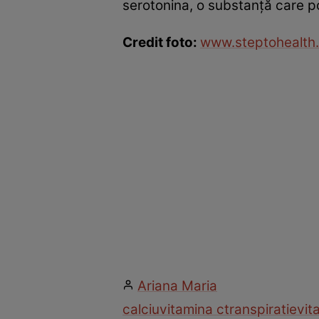
serotonina, o substanţă care po
Credit foto:
www.steptohealth
Ariana Maria
calciu
vitamina c
transpiratie
vit