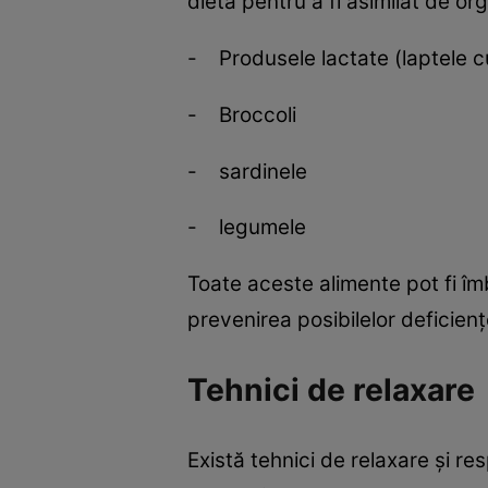
dietă pentru a fi asimilat de or
- Produsele lactate (laptele cu
- Broccoli
- sardinele
- legumele
Toate aceste alimente pot fi îm
prevenirea posibilelor deficienţ
Tehnici de relaxare
Există tehnici de relaxare şi res