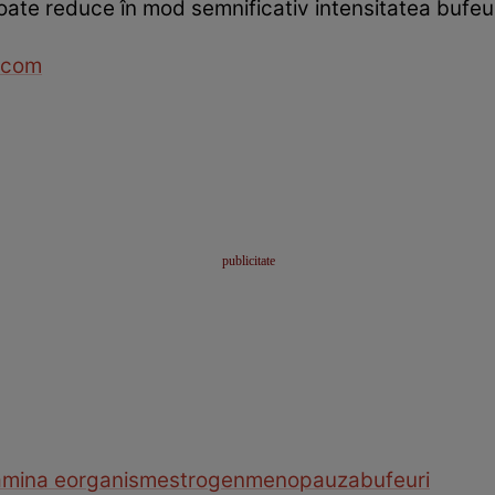
ate reduce în mod semnificativ intensitatea bufeur
.com
amina e
organism
estrogen
menopauza
bufeuri