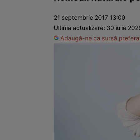
Dezvoltare personală
Îngrijire personală
Casă și grădină
21 septembrie 2017 13:00
Ultima actualizare:
30 iulie 202
Adaugă-ne ca sursă preferat