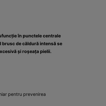
funcţie în punctele centrale
ul brusc de căldură intensă se
xcesivă şi roşeaţa pielii.
hiar pentru prevenirea