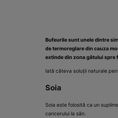
Bufeurile sunt unele dintre s
de termoreglare din cauza modi
extinde din zona gâtului spre fa
Iată câteva soluţii naturale pen
Soia
Soia este folosită ca un supli
cancerului la sân.