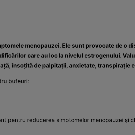
imptomele menopauzei. Ele sunt provocate de o dis
ficărilor care au loc la nivelul estrogenului. Val
ţă, însoţită de palpitaţii, anxietate, transpiraţie e
tru bufeuri:
ment pentru reducerea simptomelor menopauzei şi c