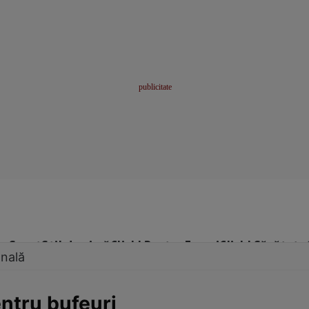
me
Sport
Stil de viață
Click! Pentru Femei
Click! Sănătate
onală
ntru bufeuri