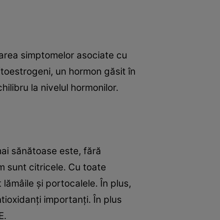
iorarea simptomelor asociate cu
itoestrogeni, un hormon găsit în
libru la nivelul hormonilor.
mai sănătoase este, fără
 sunt citricele. Cu toate
ămâile şi portocalele. În plus,
ioxidanţi importanţi. În plus
E.