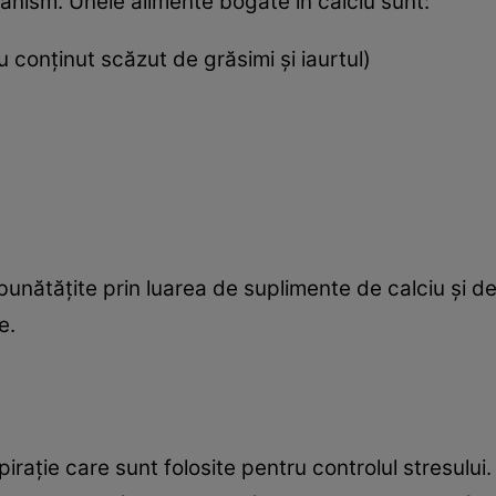
ganism. Unele alimente bogate în calciu sunt:
 conţinut scăzut de grăsimi şi iaurtul)
bunătăţite prin luarea de suplimente de calciu şi de
e.
piraţie care sunt folosite pentru controlul stresului.