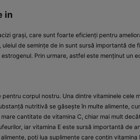
 in
acizi graşi, care sunt foarte eficienţi pentru amel
, uleiul de seminţe de in sunt sursă importantă de f
strogenul. Prin urmare, astfel este menţinut un echi
 pentru corpul nostru. Una dintre vitaminele cele 
ubstanţă nutritivă se găseşte în multe alimente, cum
mare cantitate de vitamina C, chiar mai mult decât l
eurilor, iar vitamina E este sursă importantă de ant
 alimente, poţi lua suplimente care conţin vitamina 