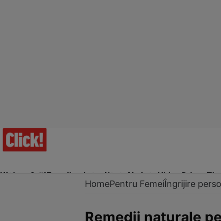
Ultima Oră!
Trending
Actualitate
Vedete
Video
Prime Ti
Home
Pentru Femei
Îngrijire pers
Remedii naturale pe