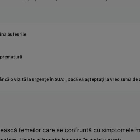
lină bufeurile
 prematură
ncă o vizită la urgențe în SUA: „Dacă vă așteptați la vreo sumă de a
sească femeilor care se confruntă cu simptomele men