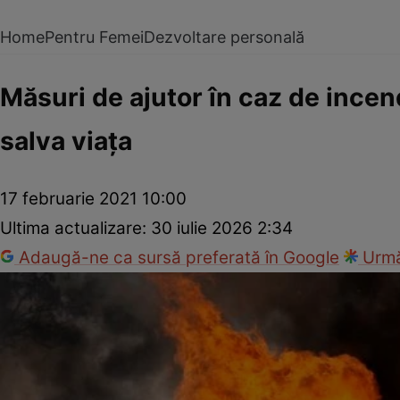
Home
Pentru Femei
Dezvoltare personală
Măsuri de ajutor în caz de incend
salva viaţa
17 februarie 2021 10:00
Ultima actualizare:
30 iulie 2026 2:34
Adaugă-ne ca sursă preferată în Google
Urmă