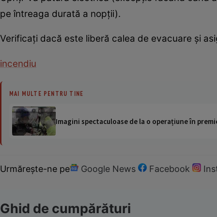
pe întreaga durată a nopţii).
Verificaţi dacă este liberă calea de evacuare şi asig
incendiu
MAI MULTE PENTRU TINE
Imagini spectaculoase de la o operațiune în premie
Urmărește-ne pe
Google News
Facebook
In
Ghid de cumpărături