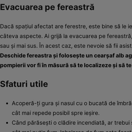
Evacuarea pe fereastră
Dacă spaţiul afectat are ferestre, este bine să le iei
câteva aspecte. Ai grijă la evacuarea pe fereastră, 
sau şi mai sus. În acest caz, este nevoie să fii asist
Deschide fereastra şi foloseşte un cearşaf alb ag
pompierii vor fi în măsură să te localizeze şi să t
Sfaturi utile
Acoperă-ţi gura şi nasul cu o bucată de îmbră
cât mai repede posibil spre ieşire.
Când părăseşti o clădire incendiată, ar trebui