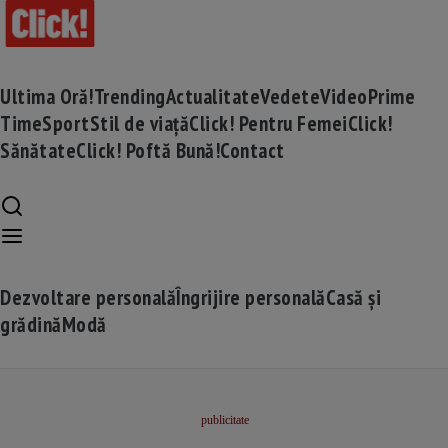
Ultima Oră!
Trending
Actualitate
Vedete
Video
Prime
Time
Sport
Stil de viață
Click! Pentru Femei
Click!
Sănătate
Click! Poftă Bună!
Contact
Dezvoltare personală
Îngrijire personală
Casă și
grădină
Modă