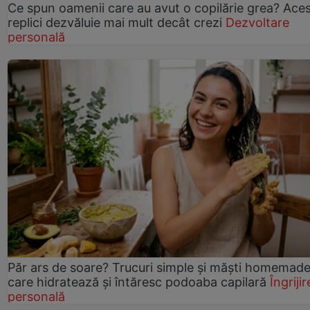
Ce spun oamenii care au avut o copilărie grea? Ace
replici dezvăluie mai mult decât crezi
Dezvoltare
personală
Păr ars de soare? Trucuri simple și măști homemad
care hidratează și întăresc podoaba capilară
Îngrijir
personală