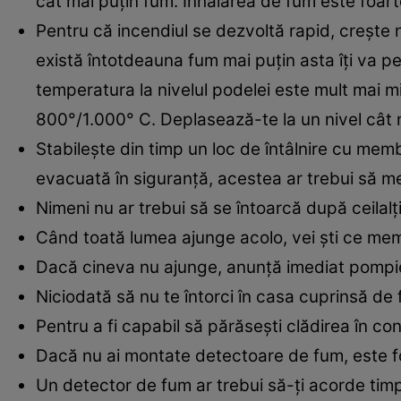
cât mai puţin fum. Inhalarea de fum este foart
Pentru că incendiul se dezvoltă rapid, creşte ni
există întotdeauna fum mai puţin asta îţi va perm
temperatura la nivelul podelei este mult mai 
800°/1.000° C. Deplasează-te la un nivel cât ma
Stabileşte din timp un loc de întâlnire cu memb
evacuată în siguranţă, acestea ar trebui să mea
Nimeni nu ar trebui să se întoarcă după ceilalţi
Când toată lumea ajunge acolo, vei şti ce membr
Dacă cineva nu ajunge, anunţă imediat pompier
Niciodată să nu te întorci în casa cuprinsă de f
Pentru a fi capabil să părăseşti clădirea în co
Dacă nu ai montate detectoare de fum, este fo
Un detector de fum ar trebui să-ţi acorde timp 