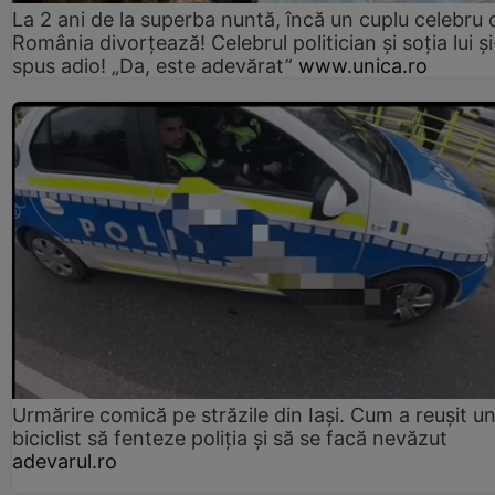
La 2 ani de la superba nuntă, încă un cuplu celebru 
România divorțează! Celebrul politician și soția lui ș
spus adio! „Da, este adevărat”
www.unica.ro
Urmărire comică pe străzile din Iași. Cum a reușit u
biciclist să fenteze poliția și să se facă nevăzut
adevarul.ro