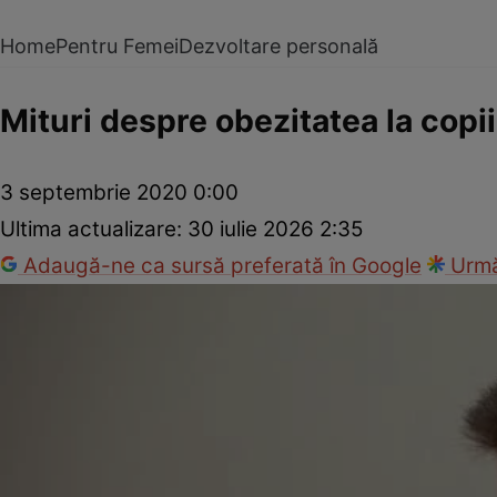
Home
Pentru Femei
Dezvoltare personală
Mituri despre obezitatea la copii
3 septembrie 2020 0:00
Ultima actualizare:
30 iulie 2026 2:35
Adaugă-ne ca sursă preferată în Google
Urmă