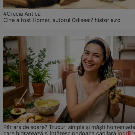
#Grecia Antică
Cine a fost Homer, autorul Odiseei?
historia.ro
Păr ars de soare? Trucuri simple și măști homemad
care hidratează și întăresc podoaba capilară
Îngrijir