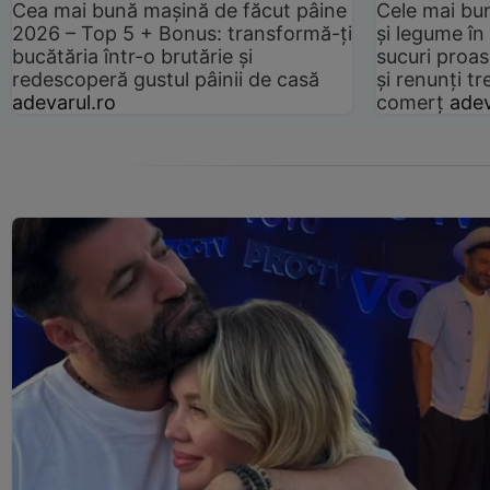
Cea mai bună mașină de făcut pâine
Cele mai bu
2026 – Top 5 + Bonus: transformă-ți
și legume în
bucătăria într-o brutărie și
sucuri proas
redescoperă gustul pâinii de casă
și renunți tr
adevarul.ro
comerț
adev