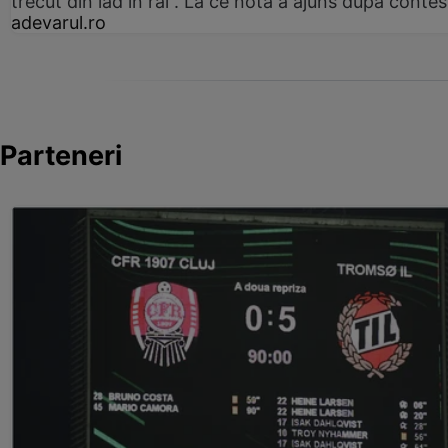
trecut din iad în rai”. La ce notă a ajuns după contes
adevarul.ro
Parteneri