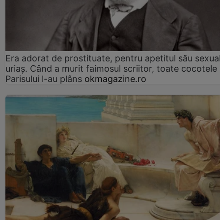
Era adorat de prostituate, pentru apetitul său sexua
uriaș. Când a murit faimosul scriitor, toate cocotele
Parisului l-au plâns
okmagazine.ro