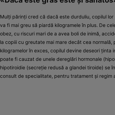
«Dacă este gras este şi sănătos
Mulţi părinţi cred că dacă este durduliu, copilul lor
va fi mai greu să piardă kilogramele în plus. De ce
obez, cu riscuri mari de a avea boli de inimă, acc
la copiii cu greutate mai mare decât cea normală,
kilogramelor în exces, copilul devine deseori ţinta i
poate fi cauzat de unele dereglări hormonale (hipof
hipotiroidie (secreţie redusă a glandei tiroide) se
consult de specialitate, pentru tratament şi regim