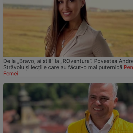
De la „Bravo, ai stil!” la „ROventura”. Povestea Andr
Străvoiu și lecțiile care au făcut-o mai puternică
Pen
Femei