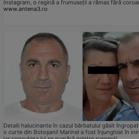
Instagram, o regină a frumuseții a rămas fără coro
www.antena3.ro
Detalii halucinante în cazul bărbatului găsit îngropat
o curte din Botoșani! Marinel a fost înjunghiat în ini
iar concubina lui se numără printre suspecți