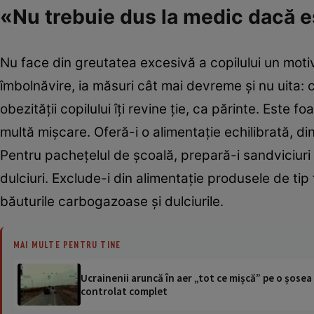
«Nu trebuie dus la medic dacă e
Nu face din greutatea excesivă a copilului un motiv
îmbolnăvire, ia măsuri cât mai devreme şi nu uita:
obezităţii copilului îţi revine ţie, ca părinte. Este 
multă mişcare. Oferă-i o alimentaţie echilibrată, di
Pentru pacheţelul de şcoală, prepară-i sandviciuri cu
dulciuri. Exclude-i din alimentaţie produsele de tip 
băuturile carbogazoase şi dulciurile.
MAI MULTE PENTRU TINE
Ucrainenii aruncă în aer „tot ce mișcă” pe o șose
controlat complet