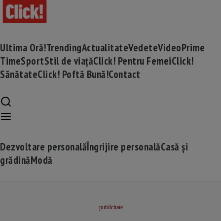
Ultima Oră!
Trending
Actualitate
Vedete
Video
Prime
Time
Sport
Stil de viață
Click! Pentru Femei
Click!
Sănătate
Click! Poftă Bună!
Contact
Dezvoltare personală
Îngrijire personală
Casă și
grădină
Modă