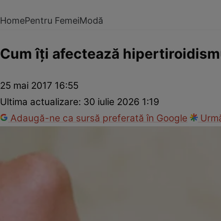
Home
Pentru Femei
Modă
Cum îţi afectează hipertiroidism
25 mai 2017 16:55
Ultima actualizare:
30 iulie 2026 1:19
Adaugă-ne ca sursă preferată în Google
Urmă