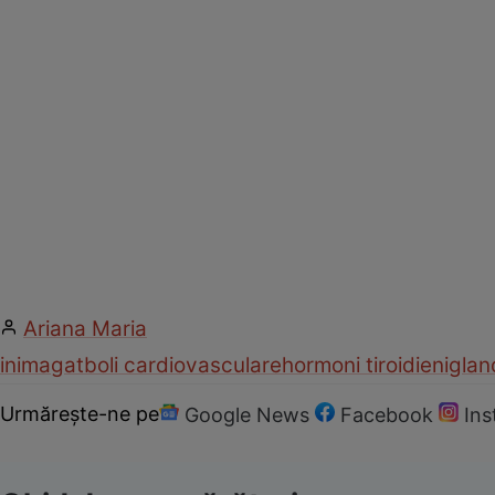
Ariana Maria
inima
gat
boli cardiovasculare
hormoni tiroidieni
glan
Urmărește-ne pe
Google News
Facebook
In