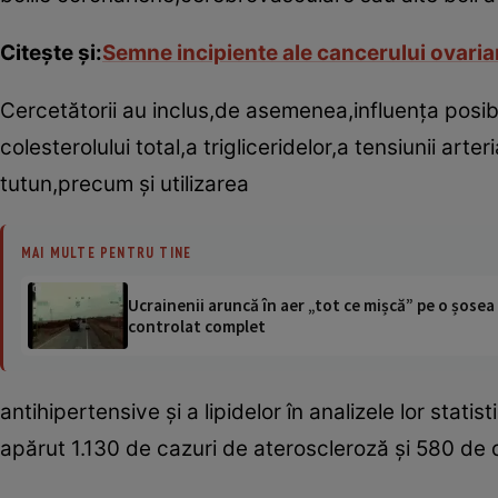
Citeşte şi:
Semne incipiente ale cancerului ovaria
Cercetătorii au inclus,de asemenea,influenţa posibi
colesterolului total,a trigliceridelor,a tensiunii arte
tutun,precum şi utilizarea
MAI MULTE PENTRU TINE
Ucrainenii aruncă în aer „tot ce mișcă” pe o șose
controlat complet
antihipertensive şi a lipidelor în analizele lor stat
apărut 1.130 de cazuri de ateroscleroză şi 580 de 