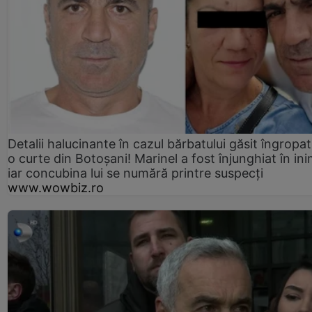
Detalii halucinante în cazul bărbatului găsit îngropat
o curte din Botoșani! Marinel a fost înjunghiat în ini
iar concubina lui se numără printre suspecți
www.wowbiz.ro