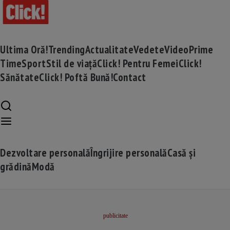
Ultima Oră!
Trending
Actualitate
Vedete
Video
Prime
Time
Sport
Stil de viață
Click! Pentru Femei
Click!
Sănătate
Click! Poftă Bună!
Contact
Dezvoltare personală
Îngrijire personală
Casă și
grădină
Modă