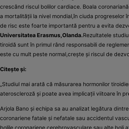
crescând riscul bolilor cardiace. Boala coronariană
a mortalităţii la nivel mondial,în ciuda progreselor î
de risc este foarte importantă pentru a evita dezvo
Universitatea Erasmus,Olanda.
Rezultatele studiu
tiroidă sunt în primul rând responsabili de reglem
este cu mult peste normal,creşte şi riscul de dezvolt
Citeşte şi:
„Studiul mai arată că măsurarea hormonilor tiroidie
ateroscleroză şi poate avea implicaţii viitoare în p
Arjola Bano şi echipa sa au analizat legătura dintre
coronariene fatale şi nefatale sau accidentul vascu
bolile coronariene,cerebrovasculare sau alte boli a