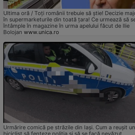
Ultima oră / Toți românii trebuie să știe! Decizie maj
în supermarketurile din toată țara! Ce urmează să s
întâmple în magazine în urma apelului făcut de Ilie
Bolojan
www.unica.ro
Urmărire comică pe străzile din Iași. Cum a reușit u
biciclist să fenteze poliția și să se facă nevăzut