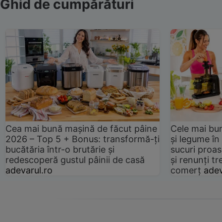
Ghid de cumpărături
Cea mai bună mașină de făcut pâine
Cele mai bu
2026 – Top 5 + Bonus: transformă-ți
și legume în
bucătăria într-o brutărie și
sucuri proas
redescoperă gustul pâinii de casă
și renunți tr
adevarul.ro
comerț
adev