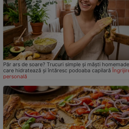
Păr ars de soare? Trucuri simple și măști homemad
care hidratează și întăresc podoaba capilară
Îngrijir
personală