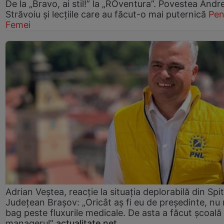
De la „Bravo, ai stil!” la „ROventura”. Povestea Andr
Străvoiu și lecțiile care au făcut-o mai puternică
Pen
Femei
Adrian Veștea, reacție la situația deplorabilă din Spit
Județean Brașov: „Oricât aș fi eu de președinte, nu
bag peste fluxurile medicale. De asta a făcut școală
managerul”
actualitate.net