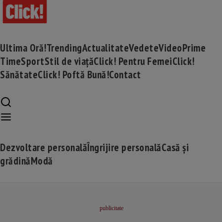
Ultima Oră!
Trending
Actualitate
Vedete
Video
Prime
Time
Sport
Stil de viață
Click! Pentru Femei
Click!
Sănătate
Click! Poftă Bună!
Contact
Dezvoltare personală
Îngrijire personală
Casă și
grădină
Modă