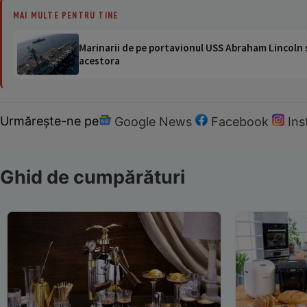
MAI MULTE PENTRU TINE
Marinarii de pe portavionul USS Abraham Lincoln su
acestora
Urmărește-ne pe
Google News
Facebook
In
Ghid de cumpărături