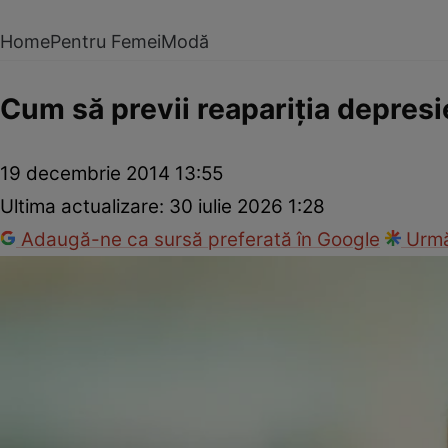
Home
Pentru Femei
Modă
Cum să previi reapariţia depresi
19 decembrie 2014 13:55
Ultima actualizare:
30 iulie 2026 1:28
Adaugă-ne ca sursă preferată în Google
Urmă