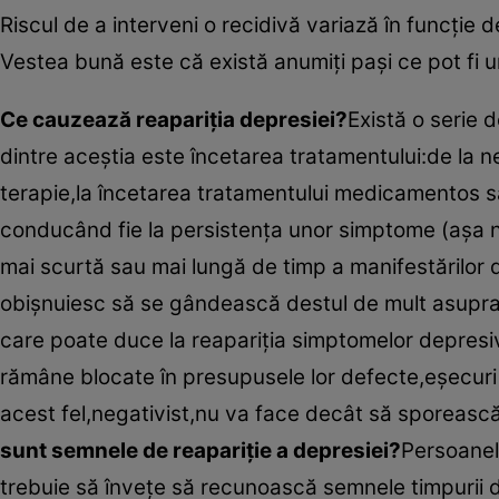
Riscul de a interveni o recidivă variază în funcţie 
Vestea bună este că există anumiţi paşi ce pot fi ur
Ce cauzează reapariţia depresiei?
Există o serie 
dintre aceştia este încetarea tratamentului:de la n
terapie,la încetarea tratamentului medicamentos s
conducând fie la persistenţa unor simptome (aşa n
mai scurtă sau mai lungă de timp a manifestărilor 
obişnuiesc să se gândească destul de mult asupra p
care poate duce la reapariţia simptomelor depresi
rămâne blocate în presupusele lor defecte,eşecuri
acest fel,negativist,nu va face decât să sporească
sunt semnele de reapariţie a depresiei?
Persoanel
trebuie să înveţe să recunoască semnele timpurii de