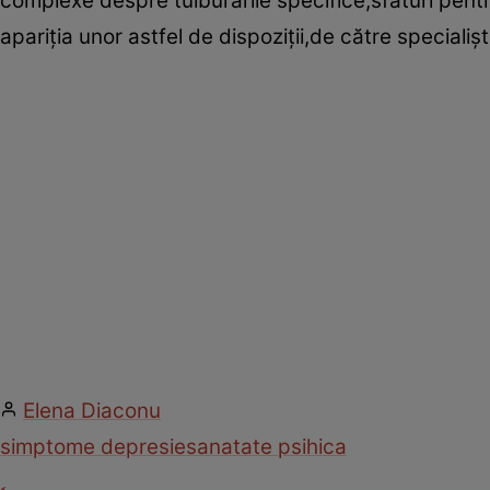
complexe despre tulburările specifice,sfaturi pentr
apariţia unor astfel de dispoziţii,de către specialişt
Elena Diaconu
simptome depresie
sanatate psihica