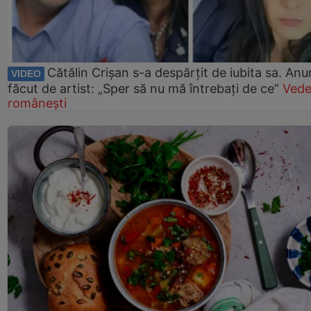
Cătălin Crișan s-a despărțit de iubita sa. Anu
VIDEO
făcut de artist: „Sper să nu mă întrebați de ce”
Vede
românești