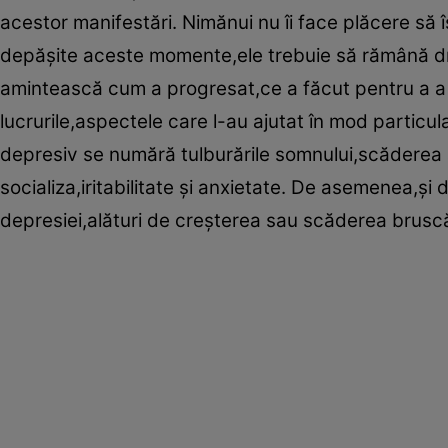
acestor manifestări. Nimănui nu îi face plăcere să 
depăşite aceste momente,ele trebuie să rămână dre
amintească cum a progresat,ce a făcut pentru a a
lucrurile,aspectele care l-au ajutat în mod particu
depresiv se numără tulburările somnului,scăderea ap
socializa,iritabilitate şi anxietate. De asemenea,şi
depresiei,alături de creşterea sau scăderea bruscă