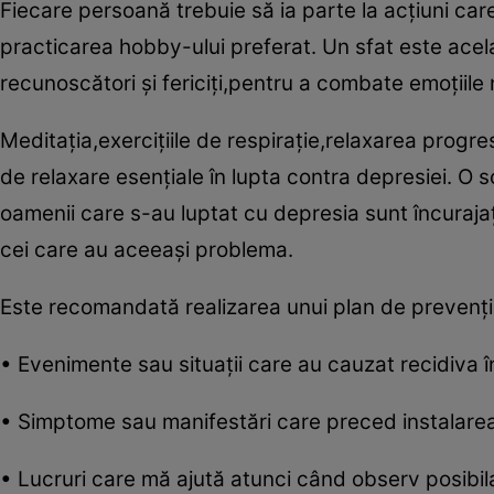
Fiecare persoană trebuie să ia parte la acţiuni care
practicarea hobby-ului preferat. Un sfat este acela 
recunoscători şi fericiţi,pentru a combate emoţiile
Meditaţia,exerciţiile de respiraţie,relaxarea progr
de relaxare esenţiale în lupta contra depresiei. O s
oamenii care s-au luptat cu depresia sunt încurajaţi
cei care au aceeaşi problema.
Este recomandată realizarea unui plan de prevenţ
• Evenimente sau situaţii care au cauzat recidiva î
• Simptome sau manifestări care preced instalarea
• Lucruri care mă ajută atunci când observ posibil