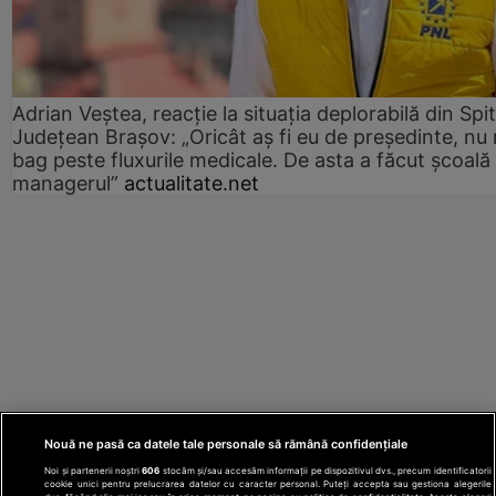
Adrian Veștea, reacție la situația deplorabilă din Spit
Județean Brașov: „Oricât aș fi eu de președinte, nu
bag peste fluxurile medicale. De asta a făcut școală
managerul”
actualitate.net
Nouă ne pasă ca datele tale personale să rămână confidențiale
Noi și partenerii noștri
606
stocăm și/sau accesăm informații pe dispozitivul dvs., precum identificatorii
cookie unici pentru prelucrarea datelor cu caracter personal. Puteți accepta sau gestiona alegerile