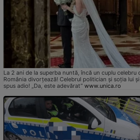
La 2 ani de la superba nuntă, încă un cuplu celebru 
România divorțează! Celebrul politician și soția lui ș
spus adio! „Da, este adevărat”
www.unica.ro