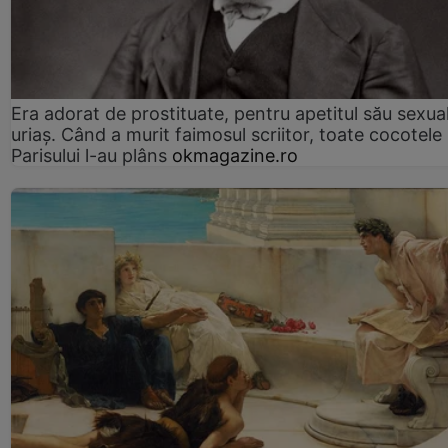
Era adorat de prostituate, pentru apetitul său sexua
uriaș. Când a murit faimosul scriitor, toate cocotele
Parisului l-au plâns
okmagazine.ro