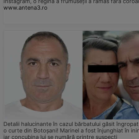
Instagram, o regină a frumuseții a rămas fără coro
www.antena3.ro
Detalii halucinante în cazul bărbatului găsit îngropat
o curte din Botoșani! Marinel a fost înjunghiat în ini
iar concubina lui se numără printre suspecți