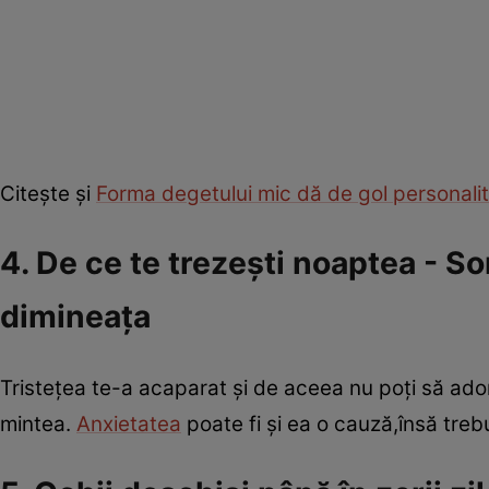
Citeşte şi
Forma degetului mic dă de gol personalit
4. De ce te trezeşti noaptea - So
dimineaţa
Tristeţea te-a acaparat şi de aceea nu poţi să adorm
mintea.
Anxietatea
poate fi şi ea o cauză,însă trebu