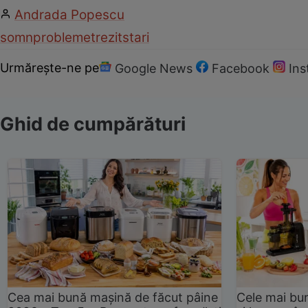
Andrada Popescu
somn
probleme
trezit
stari
Urmărește-ne pe
Google News
Facebook
In
Ghid de cumpărături
Cea mai bună mașină de făcut pâine
Cele mai bu