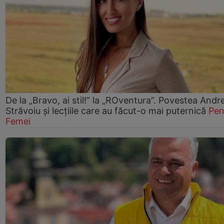
De la „Bravo, ai stil!” la „ROventura”. Povestea Andr
Străvoiu și lecțiile care au făcut-o mai puternică
Pen
Femei