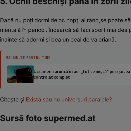
5. Ochii deschişi până în zorii zil
Dacă nu poţi dormi deloc nopţi al rând,se poate să
mentală în pericol. Încearcă să faci sport mai des 
înainte să adormi şi bea un ceai de valeriană.
MAI MULTE PENTRU TINE
Ucrainenii aruncă în aer „tot ce mișcă” pe o șose
controlat complet
Citeşte şi
Există sau nu universuri paralele?
Sursă foto supermed.at