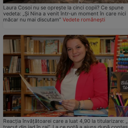
Laura Cosoi nu se oprește la cinci copii? Ce spune
vedeta: „Și Nina a venit într-un moment în care nici
măcar nu mai discutam”
Vedete românești
Reacția învățătoarei care a luat 4,90 la titularizare:
trecut din iad în rai”. La ce notă a ajuns după contes