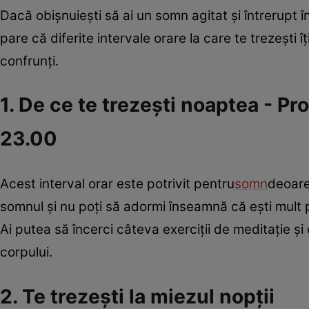
Dacă obişnuieşti să ai un somn agitat şi întrerup
pare că diferite intervale orare la care te trezeşti
confrunţi.
1. De ce te trezeşti noaptea - P
23.00
Acest interval orar este potrivit pentru
somn
deoare
somnul şi nu poţi să adormi înseamnă că eşti mult pre
Ai putea să încerci câteva exerciţii de meditaţie ş
corpului.
2. Te trezeşti la miezul nopţii