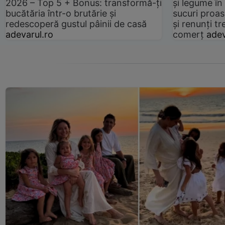
2026 – Top 5 + Bonus: transformă-ți
și legume în
bucătăria într-o brutărie și
sucuri proas
redescoperă gustul pâinii de casă
și renunți tr
adevarul.ro
comerț
adev