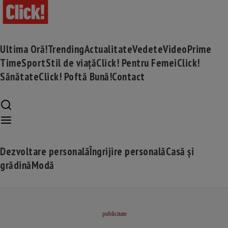
Ultima Oră!
Trending
Actualitate
Vedete
Video
Prime
Time
Sport
Stil de viață
Click! Pentru Femei
Click!
Sănătate
Click! Poftă Bună!
Contact
Dezvoltare personală
Îngrijire personală
Casă și
grădină
Modă