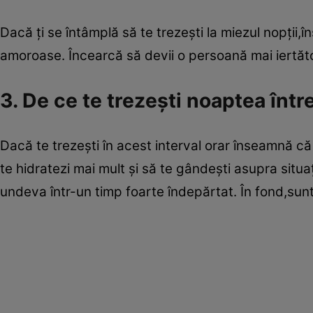
Dacă ţi se întâmplă să te trezeşti la miezul nopţii
amoroase. Încearcă să devii o persoană mai iertăto
3. De ce te trezeşti noaptea într
Dacă te trezeşti în acest interval orar înseamnă că 
te hidratezi mai mult şi să te gândeşti asupra situaţ
undeva într-un timp foarte îndepărtat. În fond,sunt