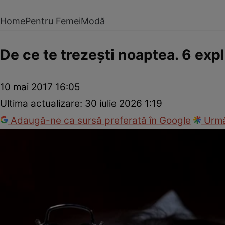
Home
Pentru Femei
Modă
De ce te trezeşti noaptea. 6 expli
10 mai 2017 16:05
Ultima actualizare:
30 iulie 2026 1:19
Adaugă-ne ca sursă preferată în Google
Urmă