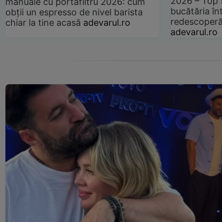
2026 – Top 
manuale cu portafiltru 2026: cum
bucătăria înt
obții un espresso de nivel barista
redescoperă 
chiar la tine acasă
adevarul.ro
adevarul.ro