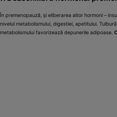
În premenopauză, şi eliberarea altor hormoni – insul
nivelul metabolismului, digestiei, apetitului. Tulbu
metabolismului favorizează depunerile adipoase.
C