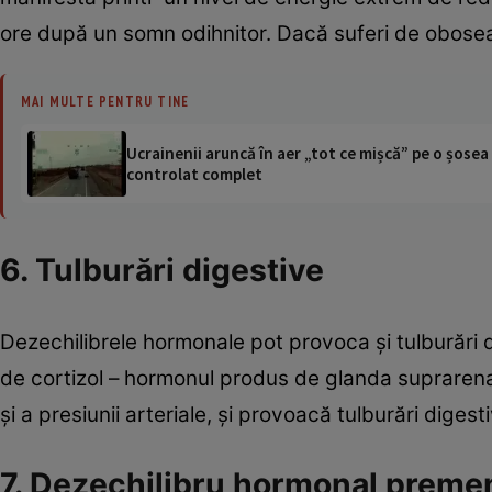
ore după un somn odihnitor. Dacă suferi de oboseal
MAI MULTE PENTRU TINE
Ucrainenii aruncă în aer „tot ce mișcă” pe o șose
controlat complet
6. Tulburări digestive
Dezechilibrele hormonale pot provoca şi tulburări 
de cortizol – hormonul produs de glanda suprarenal
şi a presiunii arteriale, şi provoacă tulburări diges
7. Dezechilibru hormonal premeno