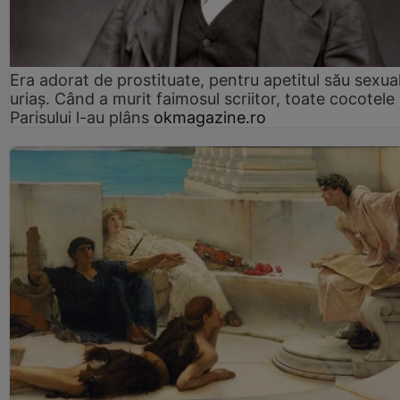
Era adorat de prostituate, pentru apetitul său sexua
uriaș. Când a murit faimosul scriitor, toate cocotele
Parisului l-au plâns
okmagazine.ro