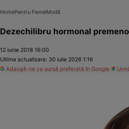
Home
Pentru Femei
Modă
Dezechilibru hormonal premenop
12 iunie 2018 16:00
Ultima actualizare:
30 iulie 2026 1:16
Adaugă-ne ca sursă preferată în Google
Urmă