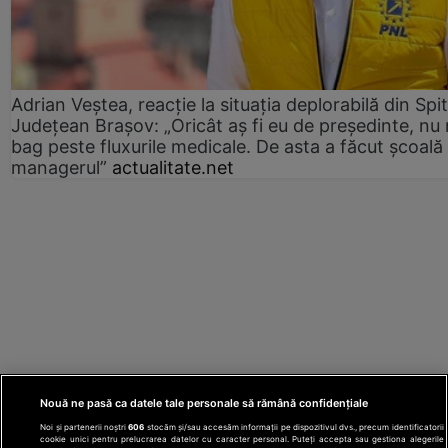
Adrian Veștea, reacție la situația deplorabilă din Spit
Județean Brașov: „Oricât aș fi eu de președinte, nu
bag peste fluxurile medicale. De asta a făcut școală
managerul”
actualitate.net
Nouă ne pasă ca datele tale personale să rămână confidențiale
Noi și partenerii noștri
606
stocăm și/sau accesăm informații pe dispozitivul dvs., precum identificatorii
cookie unici pentru prelucrarea datelor cu caracter personal. Puteți accepta sau gestiona alegerile