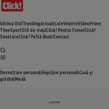
Ultima Oră!
Trending
Actualitate
Vedete
Video
Prime
Time
Sport
Stil de viață
Click! Pentru Femei
Click!
Sănătate
Click! Poftă Bună!
Contact
Dezvoltare personală
Îngrijire personală
Casă și
grădină
Modă