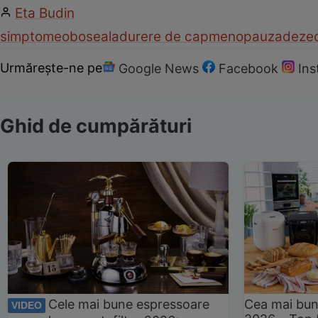
Eta Budin
simptome
oboseala
durere de cap
menopauza
dezec
Urmărește-ne pe
Google News
Facebook
In
Ghid de cumpărături
Cele mai bune espressoare
Cea mai bun
VIDEO