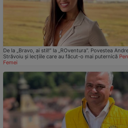
De la „Bravo, ai stil!” la „ROventura”. Povestea Andr
Străvoiu și lecțiile care au făcut-o mai puternică
Pen
Femei