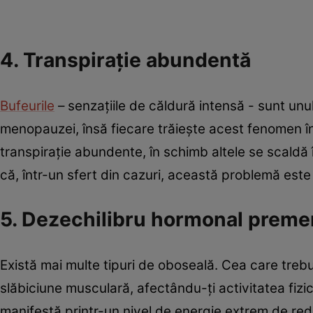
4. Transpiraţie abundentă
Bufeurile
– senzaţiile de căldură intensă - sunt un
menopauzei, însă fiecare trăieşte acest fenomen în 
transpiraţie abundente, în schimb altele se scaldă 
că, într-un sfert din cazuri, această problemă este 
5. Dezechilibru hormonal prem
Există mai multe tipuri de oboseală. Cea care trebu
slăbiciune musculară, afectându-ţi activitatea fiz
manifestă printr-un nivel de energie extrem de red