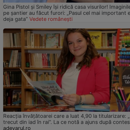
Gina Pistol și Smiley își ridică casa visurilor! Imaginil
pe șantier au făcut furori: „Pasul cel mai important 
deja gata”
Vedete românești
Reacția învățătoarei care a luat 4,90 la titularizare:
trecut din iad în rai”. La ce notă a ajuns după contes
adevarul.ro