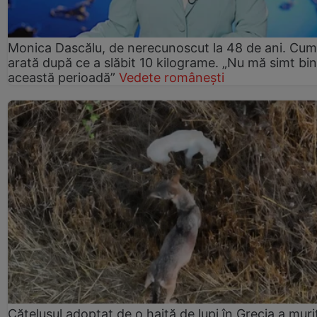
Monica Dascălu, de nerecunoscut la 48 de ani. Cum
arată după ce a slăbit 10 kilograme. „Nu mă simt bin
această perioadă”
Vedete românești
Cățelușul adoptat de o haită de lupi în Grecia a muri