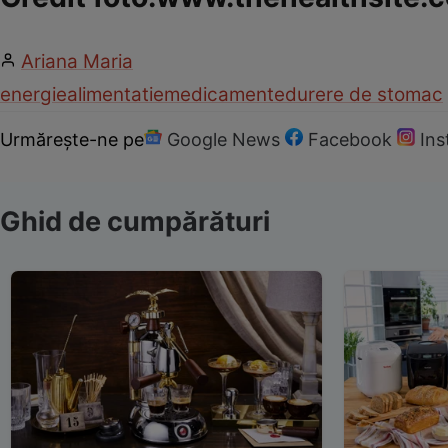
Ariana Maria
energie
alimentatie
medicamente
durere de stomac
Urmărește-ne pe
Google News
Facebook
In
Ghid de cumpărături