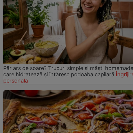
Păr ars de soare? Trucuri simple și măști homemad
care hidratează și întăresc podoaba capilară
Îngrijir
personală