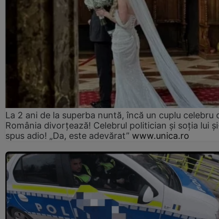
La 2 ani de la superba nuntă, încă un cuplu celebru 
România divorțează! Celebrul politician și soția lui ș
spus adio! „Da, este adevărat”
www.unica.ro