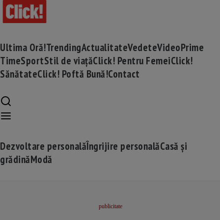
Ultima Oră!
Trending
Actualitate
Vedete
Video
Prime
Time
Sport
Stil de viață
Click! Pentru Femei
Click!
Sănătate
Click! Poftă Bună!
Contact
Dezvoltare personală
Îngrijire personală
Casă și
grădină
Modă