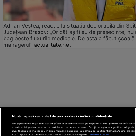
Adrian Veștea, reacție la situația deplorabilă din Spit
Județean Brașov: „Oricât aș fi eu de președinte, nu
bag peste fluxurile medicale. De asta a făcut școală
managerul”
actualitate.net
Nouă ne pasă ca datele tale personale să rămână confidențiale
Noi și partenerii noștri
606
stocăm și/sau accesăm informații pe dispozitivul dvs., precum identificatorii
cookie unici pentru prelucrarea datelor cu caracter personal. Puteți accepta sau gestiona alegerile
dvs. făcând clic mai jos sau în orice moment, pe pagina cu politica de confidențialitate. Aceste alegeri
vor fi raportate partenerilor noștri și nu vă vor afecta navigarea.
Mai multe detalii