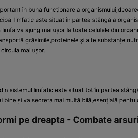
important în buna funcţionare a organismului,deoar
incipal limfatic este situat în partea stângă a orga
imfa va ajung mai uşor la toate celulele din organis
ransportă grăsimile,proteinele şi alte substanţe nutr
circula mai uşor.
din sistemul limfatic este situat tot în partea stâ
 bine şi va secreta mai multă bilă,esenţială pentu 
dormi pe dreapta - Combate arsur