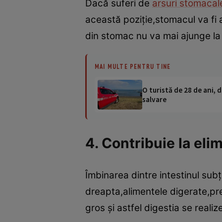
Dacă suferi de
arsuri stomacal
această poziţie,stomacul va fi 
din stomac nu va mai ajunge la 
MAI MULTE PENTRU TINE
O turistă de 28 de ani, d
salvare
4. Contribuie la eli
Îmbinarea dintre intestinul sub
dreapta,alimentele digerate,pre
gros şi astfel digestia se real