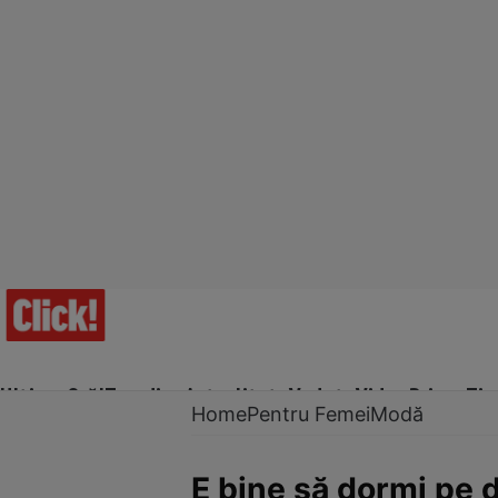
Ultima Oră!
Trending
Actualitate
Vedete
Video
Prime Ti
Home
Pentru Femei
Modă
E bine să dormi pe d