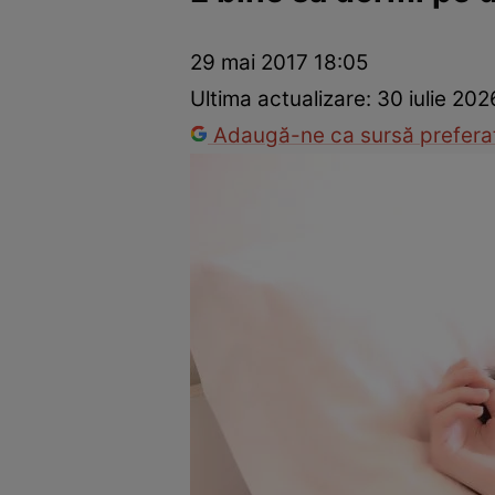
Dezvoltare personală
Îngrijire personală
Casă și grădină
29 mai 2017 18:05
Ultima actualizare:
30 iulie 202
Adaugă-ne ca sursă preferat