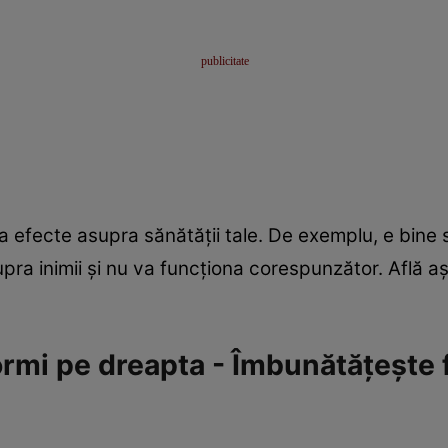
a efecte asupra sănătăţii tale. De exemplu, e bine
ra inimii şi nu va funcţiona corespunzător. Află a
dormi pe dreapta - Îmbunătăţeşte