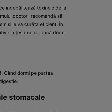
ece îndepărtează toxinele de la
nismului,doctorii recomandă să
m şi le va curăţa eficient. În
itive la ţesuturi,iar dacă dormi
ngă. Când dormi pe partea
digestie.
ile stomacale