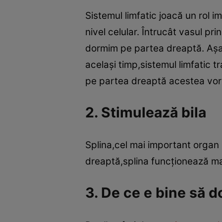
Sistemul limfatic joacă un rol 
nivel celular. Întrucât vasul pr
dormim pe partea dreaptă. Aşa l
acelaşi timp,sistemul limfatic t
pe partea dreaptă acestea vor 
2. Stimulează bila
Splina,cel mai important organ 
dreaptă,splina funcţionează mai
3. De ce e bine să 