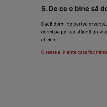
5. De ce e bine să d
Dacă dormi pe partea dreaptă,i
dormi pe partea stângă,gravitat
eficient.
Citeşte şi Plante care fac min