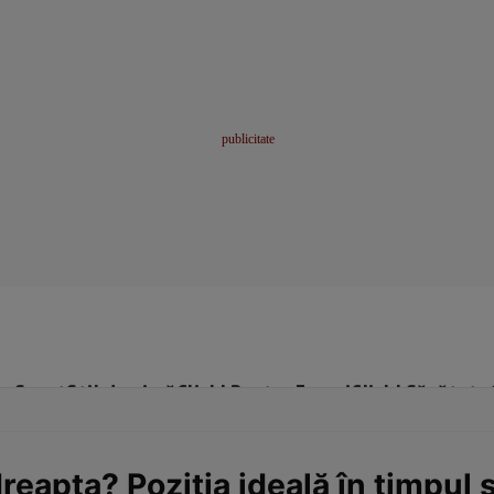
me
Sport
Stil de viață
Click! Pentru Femei
Click! Sănătate
reapta? Poziţia ideală în timpul