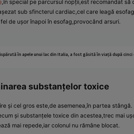
e
,în special pe parcursul nopţii,est recomandat să
aşezat sub sfincterul cardiac,cel care leagă esofag
fel de uşor înapoi în esofag,provocând arsuri.
ispărută în apele unui lac din Italia, a fost găsită în viață după cin
minarea substanţelor toxice
ţire şi cel gros este,de asemenea,în partea stângă
cum şi substanţele toxice din acestea,trec mai uşor 
izează mai repede,iar colonul nu rămâne blocat.