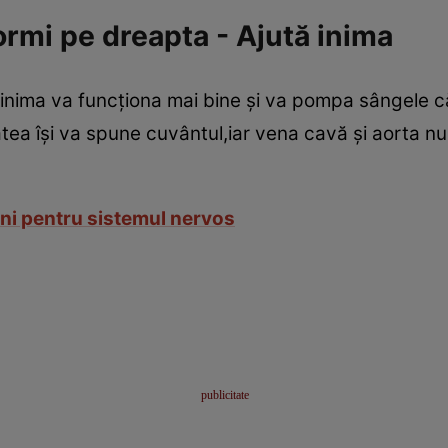
ormi pe dreapta - Ajută inima
nima va funcţiona mai bine şi va pompa sângele că
ea îşi va spune cuvântul,iar vena cavă şi aorta nu
uni pentru sistemul nervos