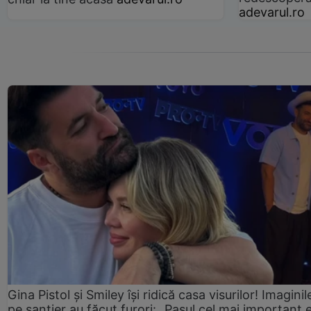
adevarul.ro
Gina Pistol și Smiley își ridică casa visurilor! Imaginil
pe șantier au făcut furori: „Pasul cel mai important 