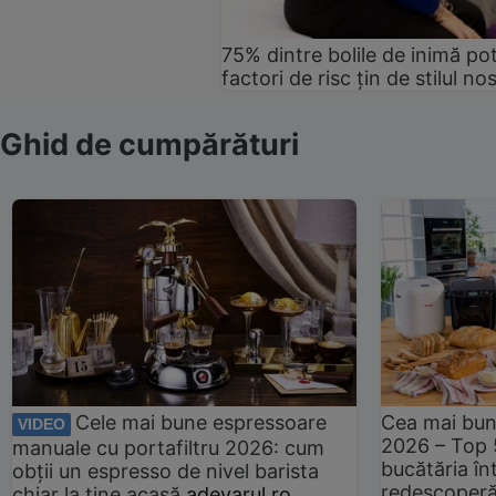
75% dintre bolile de inimă pot
factori de risc țin de stilul no
Ghid de cumpărături
Cele mai bune espressoare
Cea mai bun
VIDEO
2026 – Top 
manuale cu portafiltru 2026: cum
bucătăria înt
obții un espresso de nivel barista
redescoperă 
chiar la tine acasă
adevarul.ro