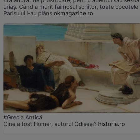
Era adorat de prostituate, pentru apetitul său sexua
uriaș. Când a murit faimosul scriitor, toate cocotele
Parisului l-au plâns
okmagazine.ro
#Grecia Antică
Cine a fost Homer, autorul Odiseei?
historia.ro