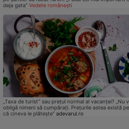
deja gata”
Vedete românești
„Taxa de turist” sau prețul normal al vacanței? „Nu 
obligă nimeni să cumpărați. Prețurile astea există p
că cineva le plătește”
adevarul.ro