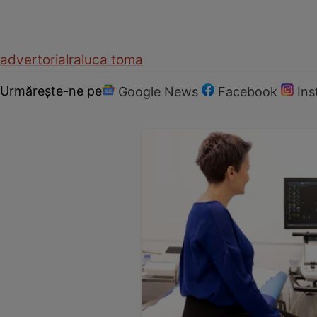
advertorial
raluca toma
Urmărește-ne pe
Google News
Facebook
In