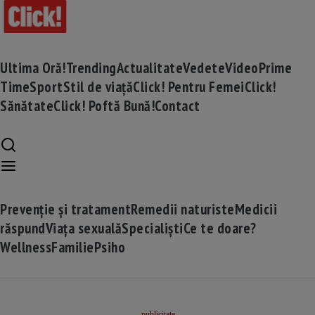
Ultima Oră!
Trending
Actualitate
Vedete
Video
Prime
Time
Sport
Stil de viață
Click! Pentru Femei
Click!
Sănătate
Click! Poftă Bună!
Contact
Prevenție și tratament
Remedii naturiste
Medicii
răspund
Viața sexuală
Specialiști
Ce te doare?
Wellness
Familie
Psiho