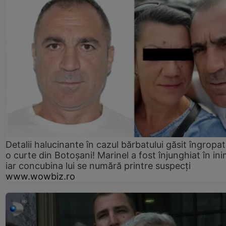
Detalii halucinante în cazul bărbatului găsit îngropat
o curte din Botoșani! Marinel a fost înjunghiat în ini
iar concubina lui se numără printre suspecți
www.wowbiz.ro