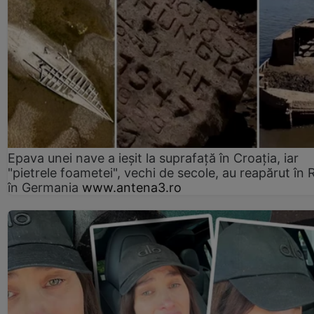
Epava unei nave a ieșit la suprafață în Croația, iar
"pietrele foametei", vechi de secole, au reapărut în R
în Germania
www.antena3.ro