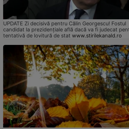
UPDATE Zi decisivă pentru Călin Georgescu! Fostul
candidat la prezidențiale află dacă va fi judecat pen
tentativă de lovitură de stat
www.stirilekanald.ro