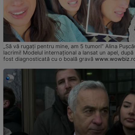
„Să vă rugați pentru mine, am 5 tumori” Alina Pușcău
lacrimi! Modelul internațional a lansat un apel, după
fost diagnosticată cu o boală gravă
www.wowbiz.r