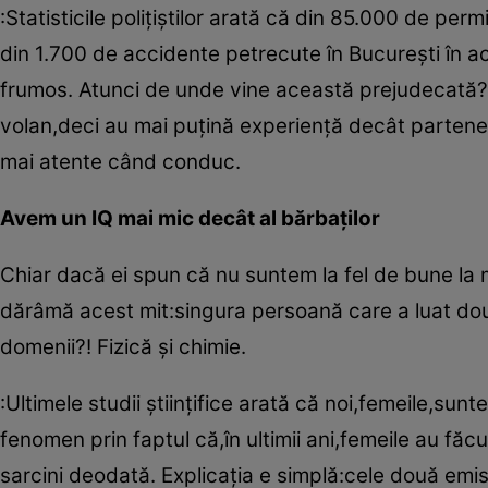
:Statisticile poliţiştilor arată că din 85.000 de pe
din 1.700 de accidente petrecute în Bucureşti în a
frumos. Atunci de unde vine această prejudecată? 
volan,deci au mai puţină experienţă decât parteneri
mai atente când conduc.
Avem un IQ mai mic decât al bărbaţilor
Chiar dacă ei spun că nu suntem la fel de bune la
dărâmă acest mit:singura persoană care a luat două
domenii?! Fizică şi chimie.
:Ultimele studii ştiinţifice arată că noi,femeile,sun
fenomen prin faptul că,în ultimii ani,femeile au făc
sarcini deodată. Explicaţia e simplă:cele două emis