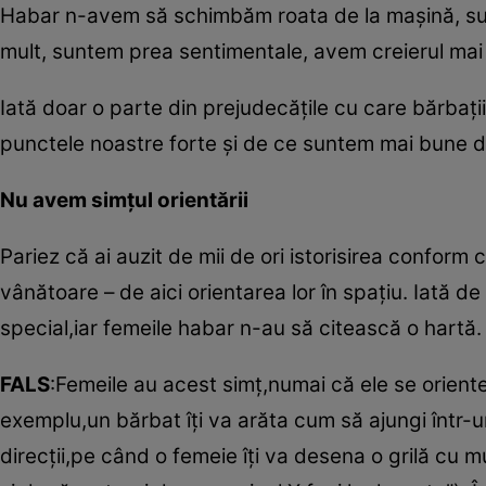
Habar n-avem să schimbăm roata de la maşină, sunt
mult, suntem prea sentimentale, avem creierul mai 
Iată doar o parte din prejudecăţile cu care bărbaţii
punctele noastre forte şi de ce suntem mai bune de
Nu avem simţul orientării
Pariez că ai auzit de mii de ori istorisirea conform 
vânătoare – de aici orientarea lor în spaţiu. Iată d
special,iar femeile habar n-au să citească o hartă.
FALS
:Femeile au acest simţ,numai că ele se orient
exemplu,un bărbat îţi va arăta cum să ajungi într-
direcţii,pe când o femeie îţi va desena o grilă cu mu