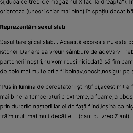
şi,după ce treci de magazinul X,faci la dreapta”). Î
orienteze (uneori chiar mai bine) în spaţiu decât bă
Reprezentăm sexul slab
Sexul tare şi cel slab... Această expresie nu este c
istoriei. Dar are ea vreun sâmbure de adevăr? Tre
partenerii noştri,nu vom reuşi niciodată să fim cam
de cele mai multe ori a fi bolnav,obosit,nesigur pe
:Pus în lumină de cercetătorii ştiinţifici,acest mit 
mai bine la temperaturile extreme,la foame,la obo
prin durerile naşterii,iar ei,de faţă fiind,leşină ca 
trăim mult mai mult decât ei... (cam cu vreo 7 ani).