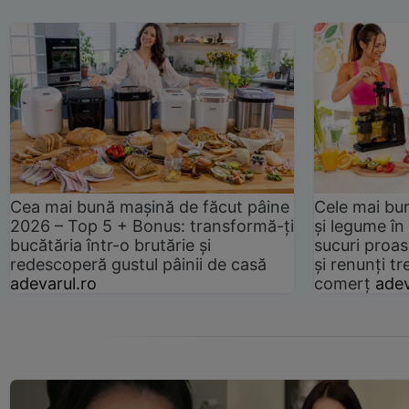
Cea mai bună mașină de făcut pâine
Cele mai bu
2026 – Top 5 + Bonus: transformă-ți
și legume în
bucătăria într-o brutărie și
sucuri proas
redescoperă gustul pâinii de casă
și renunți tr
adevarul.ro
comerț
adev