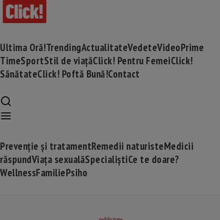
Ultima Oră!
Trending
Actualitate
Vedete
Video
Prime
Time
Sport
Stil de viață
Click! Pentru Femei
Click!
Sănătate
Click! Poftă Bună!
Contact
Prevenție și tratament
Remedii naturiste
Medicii
răspund
Viața sexuală
Specialiști
Ce te doare?
Wellness
Familie
Psiho