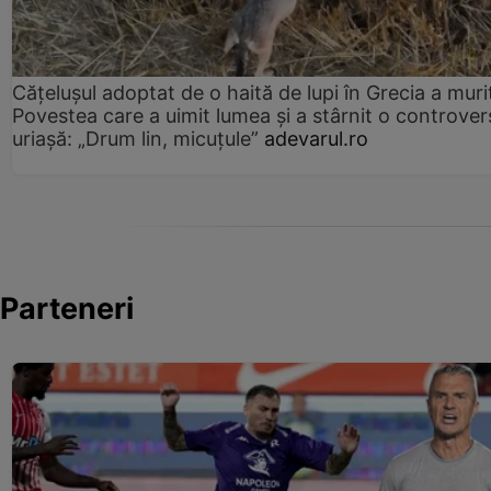
Cățelușul adoptat de o haită de lupi în Grecia a muri
Povestea care a uimit lumea și a stârnit o controver
uriașă: „Drum lin, micuțule”
adevarul.ro
Parteneri