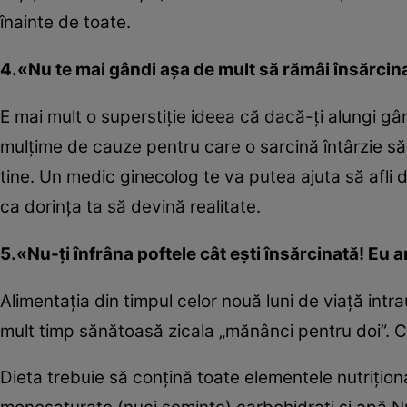
înainte de toate.
4.«Nu te mai gândi aşa de mult să rămâi însărcina
E mai mult o superstiţie ideea că dacă-ţi alungi gân
mulţime de cauze pentru care o sarcină întârzie s
tine. Un medic ginecolog te va putea ajuta să afli 
ca dorinţa ta să devină realitate.
5.«Nu-ţi înfrâna poftele cât eşti însărcinată! Eu
Alimentaţia din timpul celor nouă luni de viaţă int
mult timp sănătoasă zicala „mănânci pentru doi”. C
Dieta trebuie să conţină toate elementele nutriţion