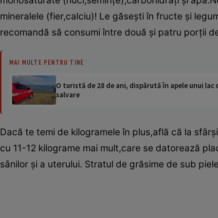
monosaturate (nuci,seminţe),carbohidraţi şi apă.Nu t
mineralele (fier,calciu)! Le găseşti în fructe şi legu
recomandă să consumi între două şi patru porţii de 
MAI MULTE PENTRU TINE
O turistă de 28 de ani, dispărută în apele unui lac 
salvare
Dacă te temi de kilogramele în plus,află că la sfârş
cu 11-12 kilograme mai mult,care se datorează place
sânilor şi a uterului. Stratul de grăsime de sub pie