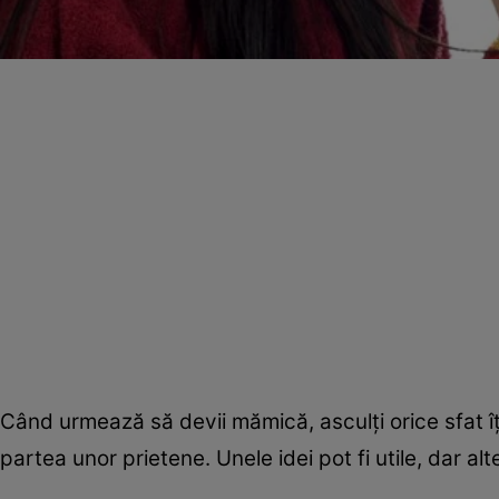
Când urmează să devii mămică, asculţi orice sfat îţ
partea unor prietene. Unele idei pot fi utile, dar al