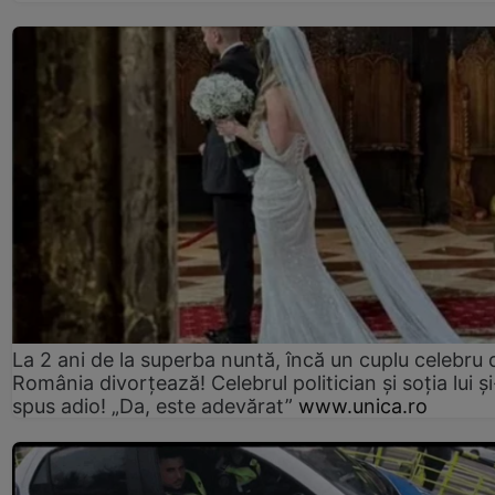
La 2 ani de la superba nuntă, încă un cuplu celebru 
România divorțează! Celebrul politician și soția lui ș
spus adio! „Da, este adevărat”
www.unica.ro