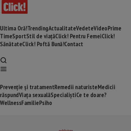
Ultima Oră!
Trending
Actualitate
Vedete
Video
Prime
Time
Sport
Stil de viață
Click! Pentru Femei
Click!
Sănătate
Click! Poftă Bună!
Contact
Prevenție și tratament
Remedii naturiste
Medicii
răspund
Viața sexuală
Specialiști
Ce te doare?
Wellness
Familie
Psiho