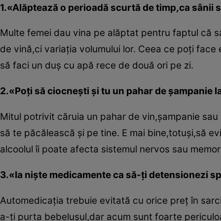
1.«Alăptează o perioadă scurtă de timp,ca sânii s
Multe femei dau vina pe alăptat pentru faptul că sâ
de vină,ci variaţia volumului lor. Ceea ce poţi face
să faci un duş cu apă rece de două ori pe zi.
2.«Poţi să ciocneşti şi tu un pahar de şampanie la
Mitul potrivit căruia un pahar de vin,şampanie sau
să te păcălească şi pe tine. E mai bine,totuşi,să eviţ
alcoolul îi poate afecta sistemul nervos sau memor
3.«Ia nişte medicamente ca să-ţi detensionezi sp
Automedicaţia trebuie evitată cu orice preţ în sar
a-ţi purta bebeluşul,dar acum sunt foarte periculoa