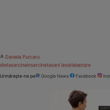
Daniela Purcaru
dieta
sarcina
insarcinata
sani lasati
alaptare
Urmărește-ne pe
Google News
Facebook
In