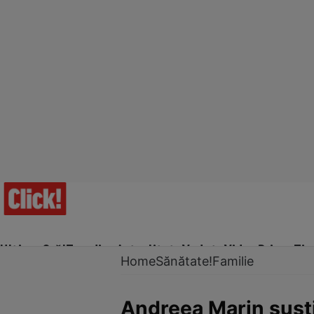
Ultima Oră!
Trending
Actualitate
Vedete
Video
Prime Ti
Home
Sănătate!
Familie
Andreea Marin susţ