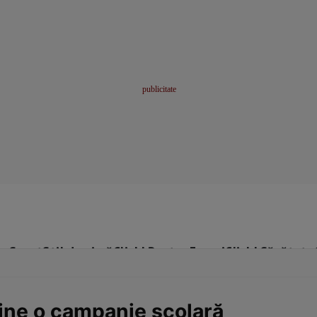
me
Sport
Stil de viață
Click! Pentru Femei
Click! Sănătate
ine o campanie şcolară