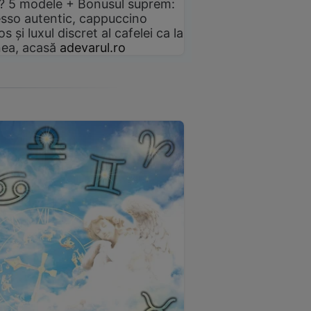
? 5 modele + Bonusul suprem:
sso autentic, cappuccino
s și luxul discret al cafelei ca la
ea, acasă
adevarul.ro