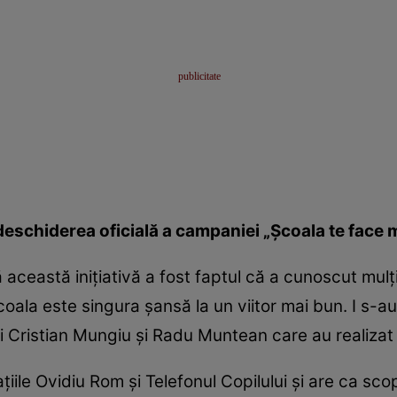
deschiderea oficială a campaniei „Şcoala te face 
ceastă iniţiativă a fost faptul că a cunoscut mulţi 
şcoala este singura şansă la un viitor mai bun. I s-
ii Cristian Mungiu şi Radu Muntean care au realiza
aţiile Ovidiu Rom şi Telefonul Copilului şi are ca s