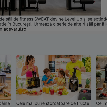
de săli de fitness SWEAT devine Level Up și se extind
ție în București. Urmează o serie de alte 4 săli până l
an
adevarul.ro
pâine
Cele mai bune storcătoare de fructe
Cel m