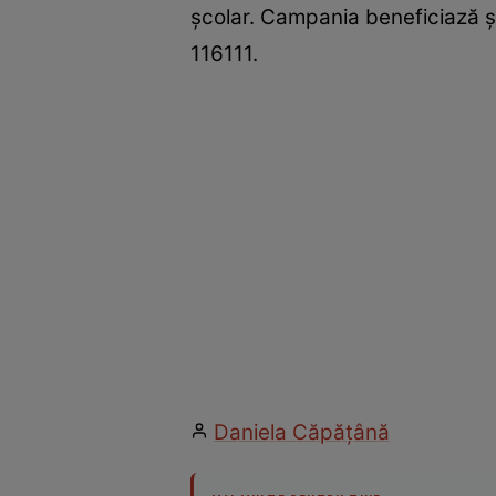
şcolar. Campania beneficiază şi
116111.
Daniela Căpăţână