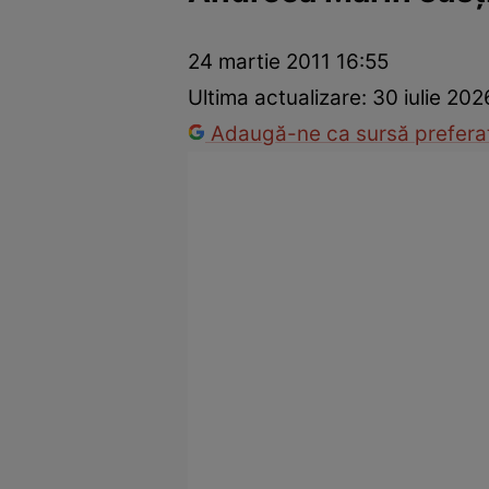
Prevenție și tratament
Remedii naturiste
Medicii răspu
24 martie 2011 16:55
Ultima actualizare:
30 iulie 202
Adaugă-ne ca sursă preferat