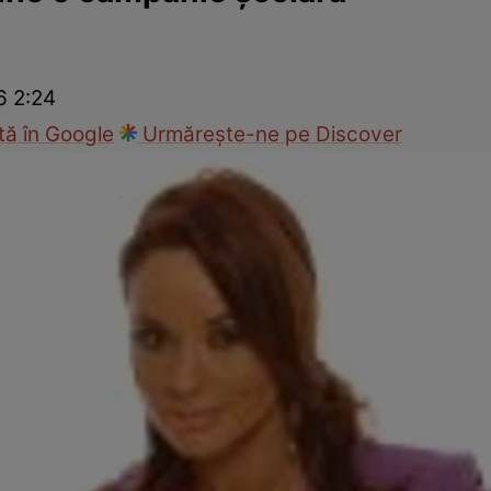
nd
Viața sexuală
Specialiști
Ce te doare?
Wellness
Famili
6 2:24
ă în Google
Urmărește-ne pe Discover