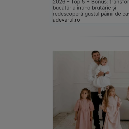
2026 – Top 5 + Bonus: transfo
bucătăria într-o brutărie și
redescoperă gustul pâinii de ca
adevarul.ro