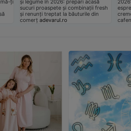
rmă-ți
și legume în 2026: prepari acasă
2026
sucuri proaspete și combinații fresh
espre
să
și renunți treptat la băuturile din
cremo
comerț
adevarul.ro
cafen