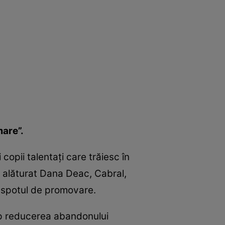
mare”.
copii talentaţi care trăiesc în
au alăturat Dana Deac, Cabral,
t spotul de promovare.
cop reducerea abandonului