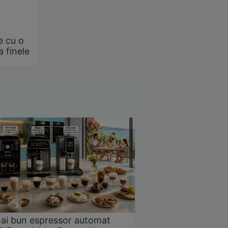
e cu o
a finele
ai bun espressor automat