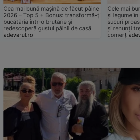
Cea mai bună mașină de făcut pâine
Cele mai bu
2026 – Top 5 + Bonus: transformă-ți
și legume în
bucătăria într-o brutărie și
sucuri proas
redescoperă gustul pâinii de casă
și renunți tr
adevarul.ro
comerț
adev