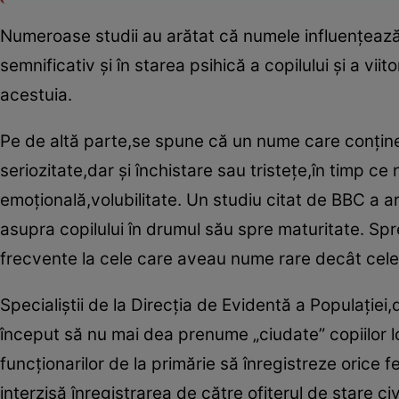
Numeroase studii au arătat că numele influenţează
semnificativ şi în starea psihică a copilului şi a vi
acestuia.
Pe de altă parte,se spune că un nume care conţin
seriozitate,dar şi închistare sau tristeţe,în timp c
emoţională,volubilitate. Un studiu citat de BBC a a
asupra copilului în drumul său spre maturitate. Spr
frecvente la cele care aveau nume rare decât ce
Specialiştii de la Direcţia de Evidentă a Populaţiei
început să nu mai dea prenume „ciudate” copiilor lo
funcţionarilor de la primărie să înregistreze orice f
interzisă înregistrarea de către ofiţerul de stare c