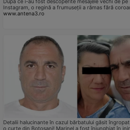
După ce i-au fost descoperite mesajele vechi de pe
Instagram, o regină a frumuseții a rămas fără coro
www.antena3.ro
Detalii halucinante în cazul bărbatului găsit îngropat
o curte din Botoșani! Marinel a fost înjunghiat în ini