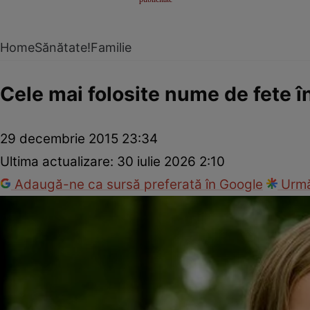
Home
Sănătate!
Familie
Cele mai folosite nume de fete 
29 decembrie 2015 23:34
Ultima actualizare:
30 iulie 2026 2:10
Adaugă-ne ca sursă preferată în Google
Urmă