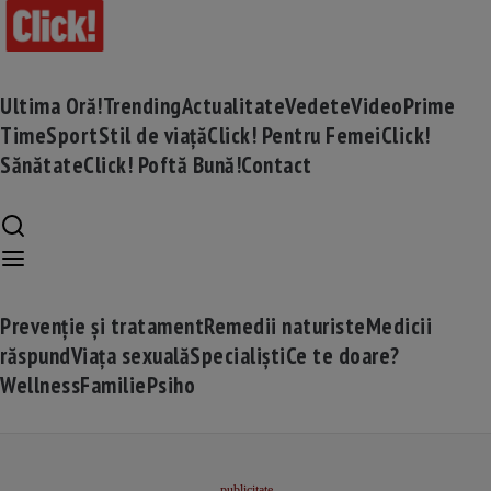
Ultima Oră!
Trending
Actualitate
Vedete
Video
Prime
Time
Sport
Stil de viață
Click! Pentru Femei
Click!
Sănătate
Click! Poftă Bună!
Contact
Prevenție și tratament
Remedii naturiste
Medicii
răspund
Viața sexuală
Specialiști
Ce te doare?
Wellness
Familie
Psiho