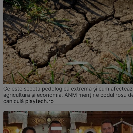
Ce este seceta pedologică extremă și cum afectea
agricultura și economia. ANM menține codul roșu d
caniculă
playtech.ro