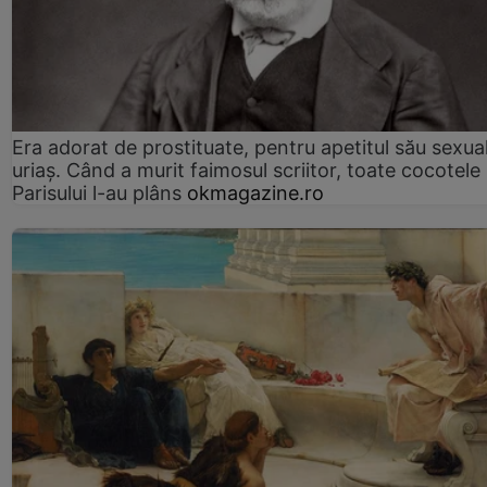
Era adorat de prostituate, pentru apetitul său sexua
uriaș. Când a murit faimosul scriitor, toate cocotele
Parisului l-au plâns
okmagazine.ro