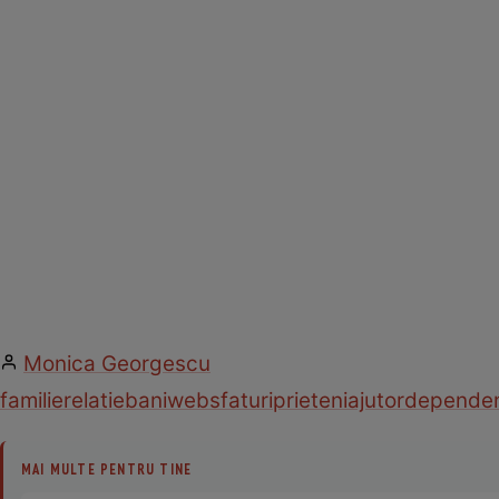
Monica Georgescu
familie
relatie
bani
web
sfaturi
prieteni
ajutor
depende
MAI MULTE PENTRU TINE