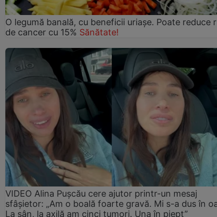
O legumă banală, cu beneficii uriașe. Poate reduce r
de cancer cu 15%
Sănătate!
VIDEO Alina Pușcău cere ajutor printr-un mesaj
sfâșietor: „Am o boală foarte gravă. Mi s-a dus în o
La sân, la axilă am cinci tumori. Una în piept”