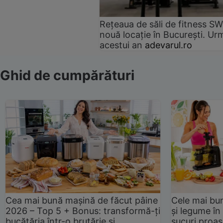
Rețeaua de săli de fitness SW
nouă locație în București. Urm
acestui an
adevarul.ro
Ghid de cumpărături
Cea mai bună mașină de făcut pâine
Cele mai bu
2026 – Top 5 + Bonus: transformă-ți
și legume în
bucătăria într-o brutărie și
sucuri proas