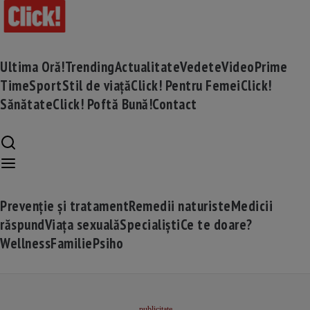
Ultima Oră!
Trending
Actualitate
Vedete
Video
Prime
Time
Sport
Stil de viață
Click! Pentru Femei
Click!
Sănătate
Click! Poftă Bună!
Contact
Prevenție și tratament
Remedii naturiste
Medicii
răspund
Viața sexuală
Specialiști
Ce te doare?
Wellness
Familie
Psiho