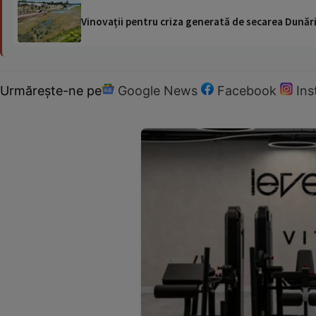
Vinovații pentru criza generată de secarea Dunării
Urmărește-ne pe
Google News
Facebook
In