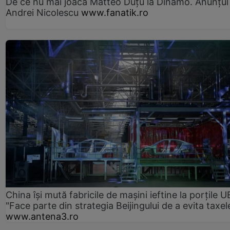
De ce nu mai joacă Matteo Duțu la Dinamo. Anunțul 
Andrei Nicolescu
www.fanatik.ro
China își mută fabricile de mașini ieftine la porțile U
"Face parte din strategia Beijingului de a evita taxel
www.antena3.ro