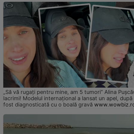
„Să vă rugați pentru mine, am 5 tumori” Alina Pușcău
lacrimi! Modelul internațional a lansat un apel, după
fost diagnosticată cu o boală gravă
www.wowbiz.r