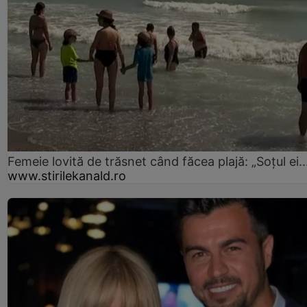
Femeie lovită de trăsnet când făcea plajă: „Soțul ei..
www.stirilekanald.ro