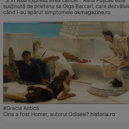
”Și în Asia Express avea cancer”. Alina Pușcău este
susținută de prietena sa Olga Barcari, care dezvălui
când i-au apărut simptomele
okmagazine.ro
#Grecia Antică
Cine a fost Homer, autorul Odiseei?
historia.ro