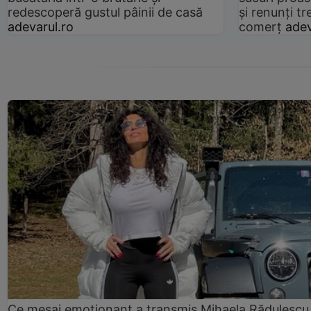
redescoperă gustul pâinii de casă
și renunți tr
adevarul.ro
comerț
adev
Ce mesaj emoționant a transmis Mihaela Rădulescu