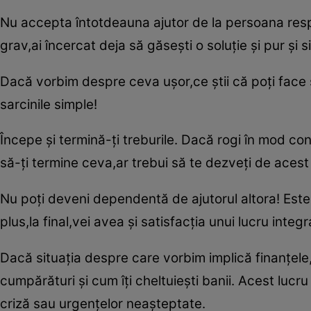
Nu accepta întotdeauna ajutor de la persoana res
grav,ai încercat deja să găseşti o soluţie şi pur şi 
Dacă vorbim despre ceva uşor,ce ştii că poţi face 
sarcinile simple!
Începe şi termină-ţi treburile. Dacă rogi în mod c
să-ţi termine ceva,ar trebui să te dezveţi de acest ob
Nu poţi deveni dependentă de ajutorul altora! Este b
plus,la final,vei avea şi satisfacţia unui lucru integr
Dacă situaţia despre care vorbim implică finanţele,c
cumpărături şi cum îţi cheltuieşti banii. Acest lucru
criză sau urgenţelor neaşteptate.