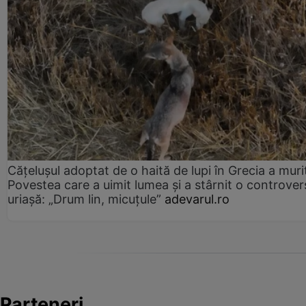
Cățelușul adoptat de o haită de lupi în Grecia a muri
Povestea care a uimit lumea și a stârnit o controver
uriașă: „Drum lin, micuțule”
adevarul.ro
Parteneri