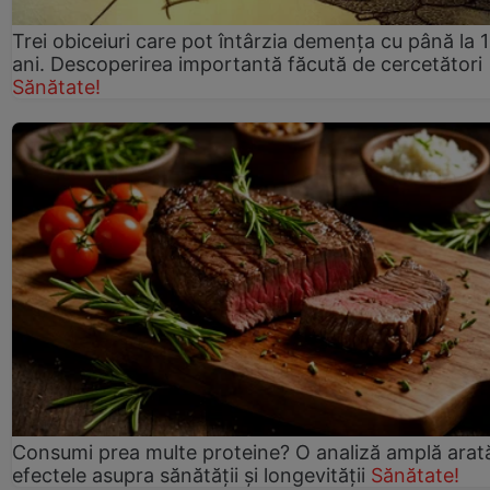
Trei obiceiuri care pot întârzia demența cu până la 
ani. Descoperirea importantă făcută de cercetători
Sănătate!
Consumi prea multe proteine? O analiză amplă arat
efectele asupra sănătății și longevității
Sănătate!