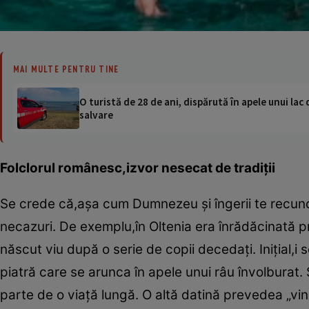
MAI MULTE PENTRU TINE
O turistă de 28 de ani, dispărută în apele unui lac 
salvare
Folclorul românesc,izvor nesecat de tradiţii
Se crede că,aşa cum Dumnezeu şi îngerii te recuno
necazuri. De exemplu,în Oltenia era înrădăcinată p
născut viu după o serie de copii decedaţi. Iniţial,i
piatră care se arunca în apele unui râu învolburat. 
parte de o viaţă lungă. O altă datină prevedea „vin