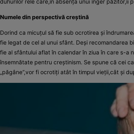
duhurilor rele care,în absenţa unui înger păzitor,îi 
Numele din perspectivă creştină
Dorind ca micuţul să fie sub ocrotirea şi îndrumarea 
fie legat de cel al unui sfânt. Deşi recomandarea b
fie al sfântului aflat în calendar în ziua în care s-a
însemnătate pentru creştinism. Se spune că cei ca
„păgâne“,vor fi ocrotiţi atât în timpul vieţii,cât şi