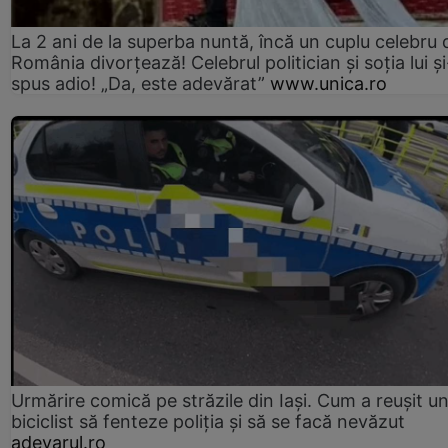
La 2 ani de la superba nuntă, încă un cuplu celebru 
România divorțează! Celebrul politician și soția lui ș
spus adio! „Da, este adevărat”
www.unica.ro
Urmărire comică pe străzile din Iași. Cum a reușit u
biciclist să fenteze poliția și să se facă nevăzut
adevarul.ro