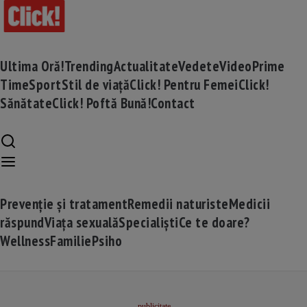
Ultima Oră!
Trending
Actualitate
Vedete
Video
Prime
Time
Sport
Stil de viață
Click! Pentru Femei
Click!
Sănătate
Click! Poftă Bună!
Contact
Prevenție și tratament
Remedii naturiste
Medicii
răspund
Viața sexuală
Specialiști
Ce te doare?
Wellness
Familie
Psiho