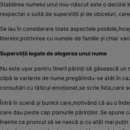
Stabilirea numelui unui nou-născut este o decizie 
respectat o suită de superstiţii şi de obiceiuri, car
Se iau în considerare toate aspectele posibile,înce
literelor,potrivirea cu numele de familie şi chiar vari
Superstiţii legate de alegerea unui nume
Nu este uşor pentru tinerii părinţi să găsească un 
clipă la variante de nume,pregătin­du-se atât în caz
consultări cu tăticul emoţio­nat,se scrie lista,care 
Întră în scenă şi bunicii care,motivând că au o înde
care dau peste cap planurile părinţilor. Se spune că
înainte ca pruncul să se nască şi cu atât mai puţin s