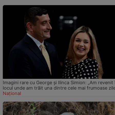
Imagini rare cu George și Ilinca Simion: „Am revenit 
locul unde am trăit una dintre cele mai frumoase zil
Național