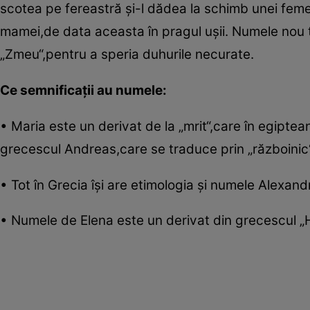
scotea pe fereastră şi-l dădea la schimb unei feme
mamei,de data aceasta în pragul uşii. Numele nou t
„Zmeu“,pentru a speria duhurile necurate.
Ce semnificaţii au numele:
• Maria este un derivat de la „mrit“,care în egipte
grecescul Andreas,care se traduce prin „războinic“
• Tot în Grecia îşi are etimologia şi numele Alexand
• Numele de Elena este un derivat din grecescul „