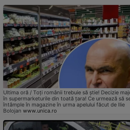
Ultima oră / Toți românii trebuie să știe! Decizie maj
în supermarketurile din toată țara! Ce urmează să s
întâmple în magazine în urma apelului făcut de Ilie
Bolojan
www.unica.ro