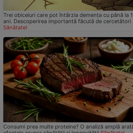
Trei obiceiuri care pot întârzia demența cu până la 
ani. Descoperirea importantă făcută de cercetători
Sănătate!
Consumi prea multe proteine? O analiză amplă arat
efectele asupra sănătății și longevității
Sănătate!