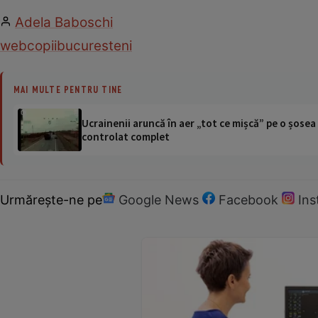
Adela Baboschi
web
copii
bucuresteni
MAI MULTE PENTRU TINE
Ucrainenii aruncă în aer „tot ce mișcă” pe o șose
controlat complet
Urmărește-ne pe
Google News
Facebook
In