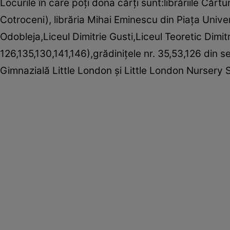
Locurile în care poţi dona cărţi sunt:librăriile Că
Cotroceni), librăria Mihai Eminescu din Piaţa Universi
Odobleja,Liceul Dimitrie Gusti,Liceul Teoretic Dimitr
126,135,130,141,146),grădiniţele nr. 35,53,126 din s
Gimnazială Little London şi Little London Nursery S