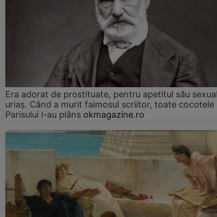
Era adorat de prostituate, pentru apetitul său sexua
uriaș. Când a murit faimosul scriitor, toate cocotele
Parisului l-au plâns
okmagazine.ro