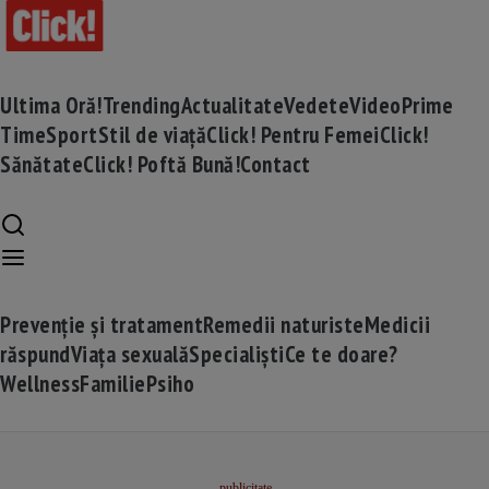
Ultima Oră!
Trending
Actualitate
Vedete
Video
Prime
Time
Sport
Stil de viață
Click! Pentru Femei
Click!
Sănătate
Click! Poftă Bună!
Contact
Prevenție și tratament
Remedii naturiste
Medicii
răspund
Viața sexuală
Specialiști
Ce te doare?
Wellness
Familie
Psiho