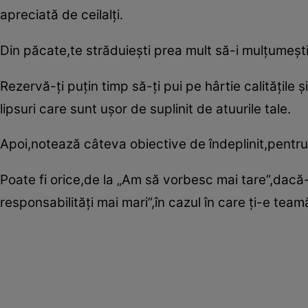
apreciată de ceilalţi.
Din păcate,te străduieşti prea mult să-i mulţumeşti 
Rezervă-ţi puţin timp să-ţi pui pe hârtie calităţile 
lipsuri care sunt uşor de suplinit de atuurile tale.
Apoi,notează câteva obiective de îndeplinit,pentru 
Poate fi orice,de la „Am să vorbesc mai tare”,dacă-
responsabilităţi mai mari”,în cazul în care ţi-e team