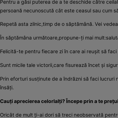
Pentru a găsi puterea de a te deschide către ceilalţi
persoană necunoscută cât este ceasul sau cum să 
Repetă asta zilnic,timp de o săptămână. Vei vedea c
În săptămâna următoare,propune-ţi mai mult:salută-ţ
Felicită-te pentru fiecare zi în care ai reuşit să faci
Sunt micile tale victorii,care fisurează încet şi sig
Prin eforturi susţinute de a îndrăzni să faci lucruri 
însăţi.
Cauţi aprecierea celorlalţi? Începe prin a te preţui
Oricât de mult ţi-ai dori să treci neobservată pentr