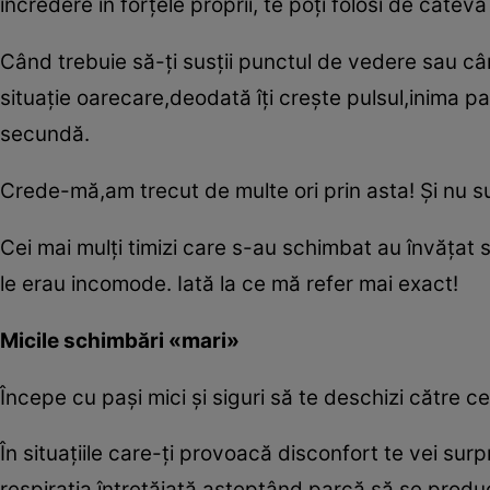
încredere în forţele proprii, te poţi folosi de câteva 
Când trebuie să-ţi susţii punctul de vedere sau când
situaţie oarecare,deodată îţi creşte pulsul,inima par
secundă.
Crede-mă,am trecut de multe ori prin asta! Şi nu 
Cei mai mulţi timizi care s-au schimbat au învăţat s
le erau incomode. Iată la ce mă refer mai exact!
Micile schimbări «mari»
Începe cu paşi mici şi siguri să te deschizi către ceil
În situaţiile care-ţi provoacă disconfort te vei sur
respiraţia întretăiată,aşteptând parcă să se produ