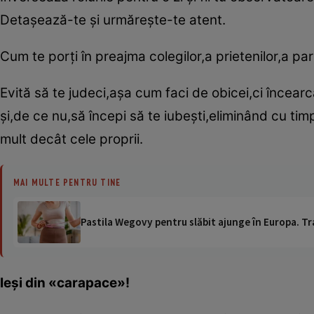
Detaşează-te şi urmăreşte-te atent.
Cum te porţi în preajma colegilor,a prietenilor,a pa
Evită să te judeci,aşa cum faci de obicei,ci încearcă
şi,de ce nu,să începi să te iubeşti,eliminând cu tim
mult decât cele proprii.
MAI MULTE PENTRU TINE
Pastila Wegovy pentru slăbit ajunge în Europa. Tr
Ieşi din «carapace»!