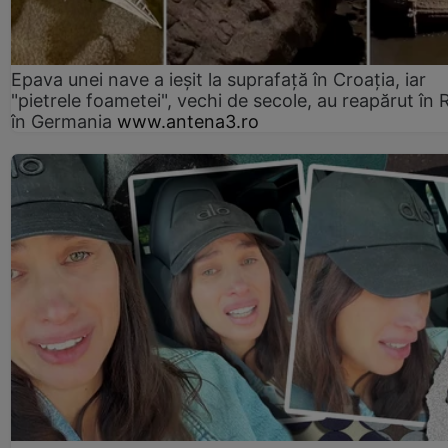
Epava unei nave a ieșit la suprafață în Croația, iar
"pietrele foametei", vechi de secole, au reapărut în R
în Germania
www.antena3.ro