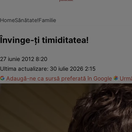
Home
Sănătate!
Familie
Învinge-ţi timiditatea!
27 iunie 2012 8:20
Ultima actualizare:
30 iulie 2026 2:15
Adaugă-ne ca sursă preferată în Google
Urmă