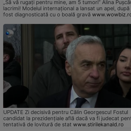
„Să vă rugați pentru mine, am 5 tumori” Alina Pușcău
lacrimi! Modelul internațional a lansat un apel, după
fost diagnosticată cu o boală gravă
www.wowbiz.r
UPDATE Zi decisivă pentru Călin Georgescu! Fostul
candidat la prezidențiale află dacă va fi judecat pen
tentativă de lovitură de stat
www.stirilekanald.ro