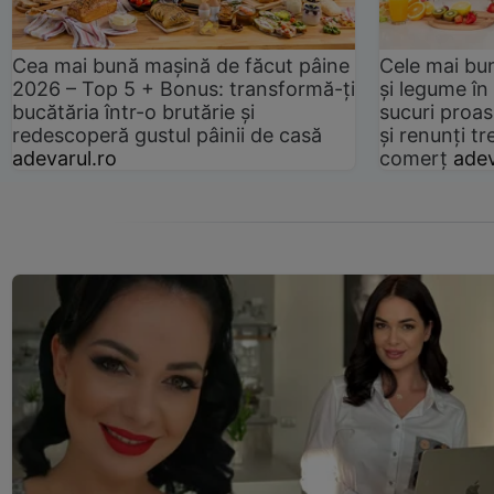
Cea mai bună mașină de făcut pâine
Cele mai bu
2026 – Top 5 + Bonus: transformă-ți
și legume în
bucătăria într-o brutărie și
sucuri proas
redescoperă gustul pâinii de casă
și renunți tr
adevarul.ro
comerț
adev