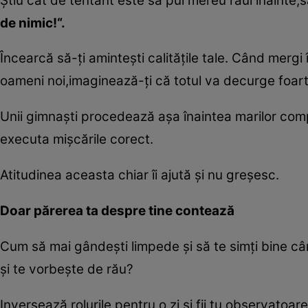
Ştiu cât de tentant este să pui mereu răul înainte,să
de nimic!“.
Încearcă să-ţi aminteşti calităţile tale. Când merg
oameni noi,imaginează-ţi că totul va decurge foart
Unii gimnaşti procedează aşa înaintea marilor comp
executa mişcările corect.
Atitudinea aceasta chiar îi ajută şi nu greşesc.
Doar părerea ta despre tine contează
Cum să mai gândeşti limpede şi să te simţi bine câ
şi te vorbeşte de rău?
Inversează rolurile pentru o zi şi fii tu observatoarea