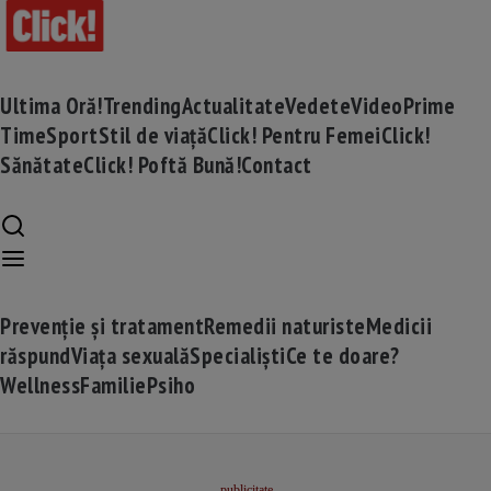
Ultima Oră!
Trending
Actualitate
Vedete
Video
Prime
Time
Sport
Stil de viață
Click! Pentru Femei
Click!
Sănătate
Click! Poftă Bună!
Contact
Prevenție și tratament
Remedii naturiste
Medicii
răspund
Viața sexuală
Specialiști
Ce te doare?
Wellness
Familie
Psiho