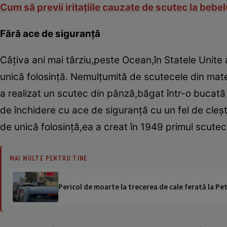
Cum să previi iritaţiile cauzate de scutec la bebel
Fără ace de siguranţă
Câţiva ani mai târziu,peste Ocean,în Statele Unite
unică folosinţă. Nemulţumită de scutecele din materi
a realizat un scutec din pânză,băgat într-o bucată 
de închidere cu ace de siguranţă cu un fel de cleşt
de unică folosinţă,ea a creat în 1949 primul scute
MAI MULTE PENTRU TINE
Pericol de moarte la trecerea de cale ferată la Pet