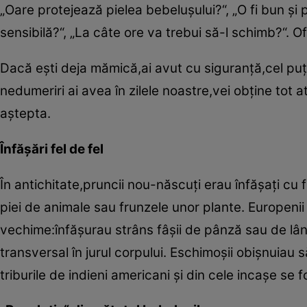
„Oare protejează pielea bebeluşului?“, „O fi bun şi p
sensibilă?“, „La câte ore va trebui să-l schimb?“. O
Dacă eşti deja mămică,ai avut cu siguranţă,cel puţi
nedumeriri ai avea în zilele noastre,vei obţine tot a
aştepta.
Înfăşări fel de fel
În antichitate,pruncii nou-născuţi erau înfăşaţi cu 
piei de animale sau frunzele unor plante. Europeni
vechime:înfăşurau strâns fâşii de pânză sau de lână 
transversal în jurul corpului. Eschimoşii obişnuiau 
triburile de indieni americani şi din cele incaşe se 