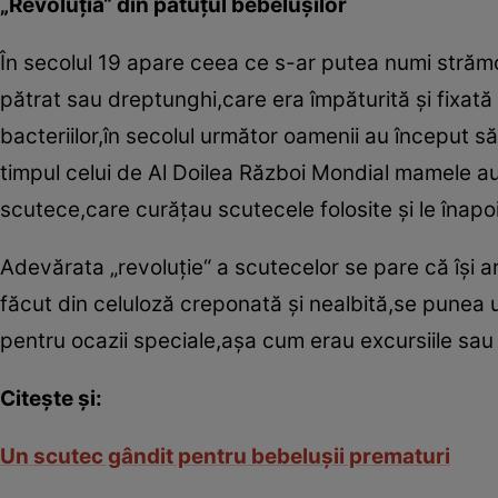
„Revoluţia“ din pătuţul bebeluşilor
În secolul 19 apare ceea ce s-ar putea numi stră
pătrat sau dreptunghi,care era împăturită şi fixat
bacteriilor,în secolul următor oamenii au început să
timpul celui de Al Doilea Război Mondial mamele au
scutece,care curăţau scutecele folosite şi le înapo
Adevărata „revoluţie“ a scutecelor se pare că îşi ar
făcut din celuloză creponată şi nealbită,se punea un
pentru ocazii speciale,aşa cum erau excursiile sau v
Citeşte şi:
Un scutec gândit pentru bebeluşii prematuri