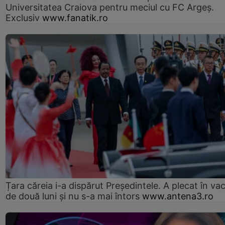
Universitatea Craiova pentru meciul cu FC Argeş.
Exclusiv
www.fanatik.ro
Țara căreia i-a dispărut Președintele. A plecat în va
de două luni și nu s-a mai întors
www.antena3.ro