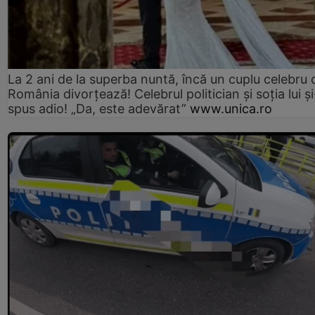
La 2 ani de la superba nuntă, încă un cuplu celebru 
România divorțează! Celebrul politician și soția lui ș
spus adio! „Da, este adevărat”
www.unica.ro