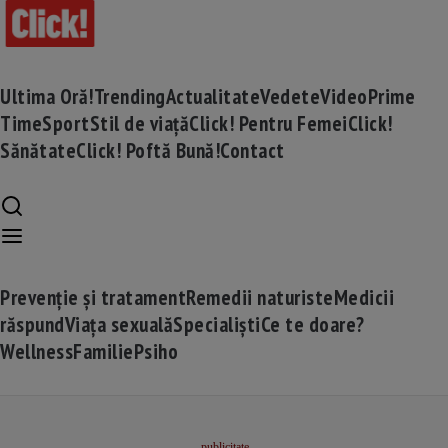
Ultima Oră!
Trending
Actualitate
Vedete
Video
Prime
Time
Sport
Stil de viață
Click! Pentru Femei
Click!
Sănătate
Click! Poftă Bună!
Contact
Prevenție și tratament
Remedii naturiste
Medicii
răspund
Viața sexuală
Specialiști
Ce te doare?
Wellness
Familie
Psiho