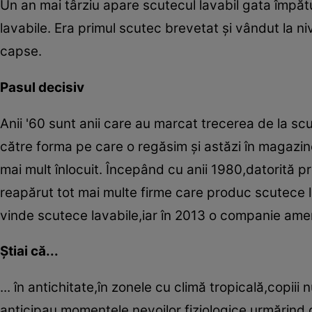
Un an mai târziu apare scutecul lavabil gata împătu
lavabile. Era primul scutec brevetat şi vândut la ni
capse.
Pasul decisiv
Anii '60 sunt anii care au marcat trecerea de la scu
către forma pe care o regăsim şi astăzi în magazine,
mai mult înlocuit. Începând cu anii 1980,datorită p
reapărut tot mai multe firme care produc scutece 
vinde scutece lavabile,iar în 2013 o companie ame
Ştiai că...
... în antichitate,în zonele cu climă tropicală,copi
anticipau momentele nevoilor fiziologice urmărind