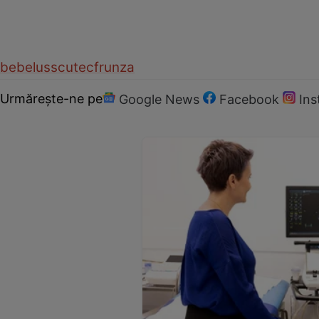
bebelus
scutec
frunza
Urmărește-ne pe
Google News
Facebook
In