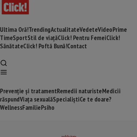
Ultima Oră!
Trending
Actualitate
Vedete
Video
Prime
Time
Sport
Stil de viață
Click! Pentru Femei
Click!
Sănătate
Click! Poftă Bună!
Contact
Prevenție și tratament
Remedii naturiste
Medicii
răspund
Viața sexuală
Specialiști
Ce te doare?
Wellness
Familie
Psiho