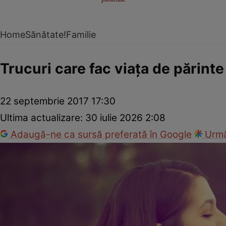
Home
Sănătate!
Familie
Trucuri care fac viaţa de părint
22 septembrie 2017 17:30
Ultima actualizare:
30 iulie 2026 2:08
Adaugă-ne ca sursă preferată în Google
Urmă