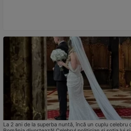
La 2 ani de la superba nuntă, încă un cuplu celebru 
România divorțează! Celebrul politician și soția lui ș