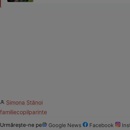
Simona Stănoi
familie
copil
parinte
Urmărește-ne pe
Google News
Facebook
In