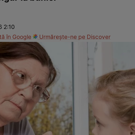
nd
Viața sexuală
Specialiști
Ce te doare?
Wellness
Famili
6 2:10
ă în Google
Urmărește-ne pe Discover