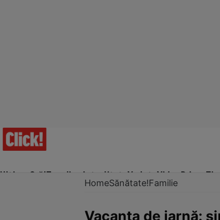
Ultima Oră!
Trending
Actualitate
Vedete
Video
Prime Ti
Home
Sănătate!
Familie
Vacanţa de iarnă: si