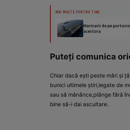
MAI MULTE PENTRU TINE
Marinarii de pe portavio
acestora
Puteţi comunica or
Chiar dacă eşti peste mări şi ţăr
bunici ultimele ştiri,legate de 
sau să mănânce,plânge fără înc
bine să-i dai ascultare.