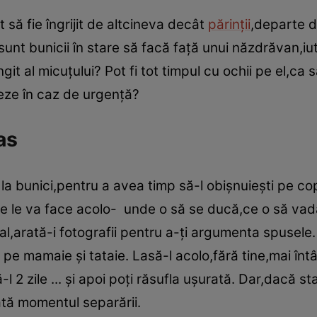
 să fie îngrijit de altcineva decât
părinţii
,departe d
ă:sunt bunicii în stare să facă faţă unui năzdrăvan,iu
it al micuţului? Pot fi tot timpul cu ochii pe el,ca
eze în caz de urgenţă?
as
 bunici,pentru a avea timp să-l obişnuieşti pe cop
re le va face acolo- unde o să se ducă,ce o să vad
ual,arată-i fotografii pentru a-ţi argumenta spusel
e pe mamaie şi tataie. Lasă-l acolo,fără tine,mai înt
l 2 zile ... şi apoi poţi răsufla uşurată. Dar,dacă s
ată momentul separării.