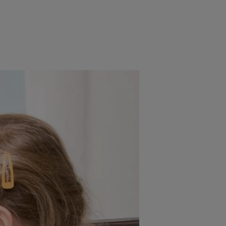
e
Psiho