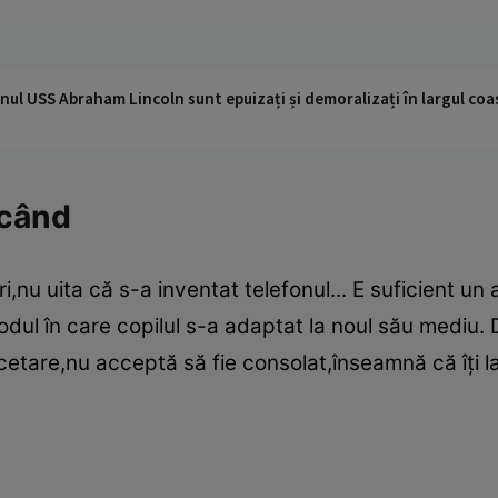
nul USS Abraham Lincoln sunt epuizați și demoralizați în largul coas
icând
i,nu uita că s-a inventat telefonul... E suficient un 
modul în care copilul s-a adaptat la noul său mediu
etare,nu acceptă să fie consolat,înseamnă că îţi l