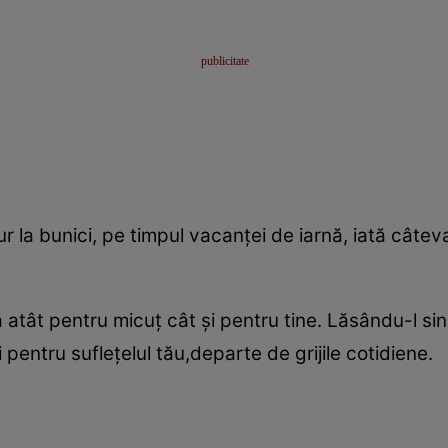
gur la bunici, pe timpul vacanţei de iarnă, iată câteva
ă atât pentru micuţ cât şi pentru tine. Lăsându-l si
i pentru sufleţelul tău,departe de grijile cotidiene.