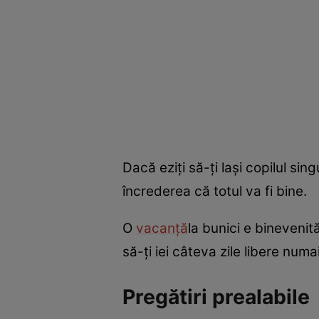
Dacă eziţi să-ţi laşi copilul sin
încrederea că totul va fi bine.
O
vacanţă
la bunici e binevenit
să-ţi iei câteva zile libere numa
Pregătiri prealabile