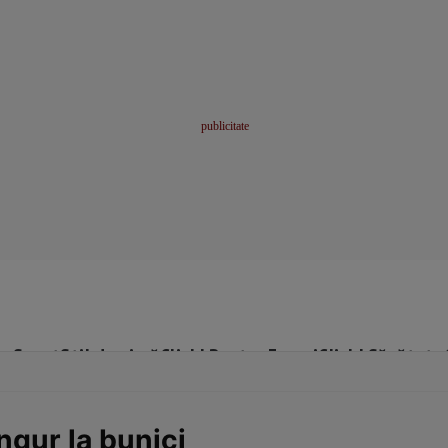
me
Sport
Stil de viață
Click! Pentru Femei
Click! Sănătate
ngur la bunici