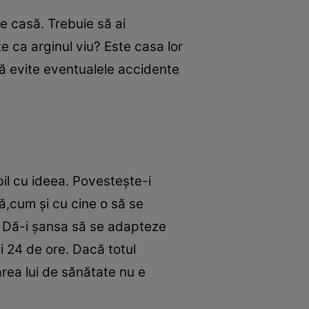
e casă. Trebuie să ai
te ca arginul viu? Este casa lor
 să evite eventualele accidente
il cu ideea. Povesteşte-i
ă,cum şi cu cine o să se
e. Dă-i şansa să se adapteze
âi 24 de ore. Dacă totul
tarea lui de sănătate nu e