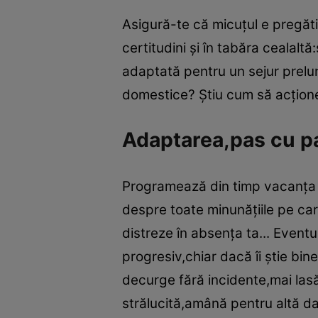
Asigură-te că micuţul e pregătit
certitudini şi în tabăra cealalt
adaptată pentru un sejur prelung
domestice? Ştiu cum să acţion
Adaptarea,pas cu p
Programează din timp vacanţa la
despre toate minunăţiile pe ca
distreze în absenţa ta... Event
progresiv,chiar dacă îi ştie bin
decurge fără incidente,mai lasă-
strălucită,amână pentru altă d