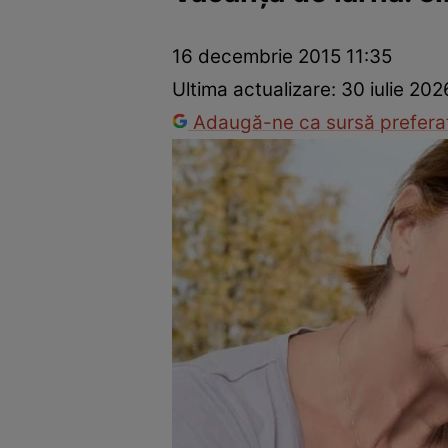
Prevenție și tratament
Remedii naturiste
Medicii răspu
16 decembrie 2015 11:35
Ultima actualizare:
30 iulie 202
Adaugă-ne ca sursă preferat