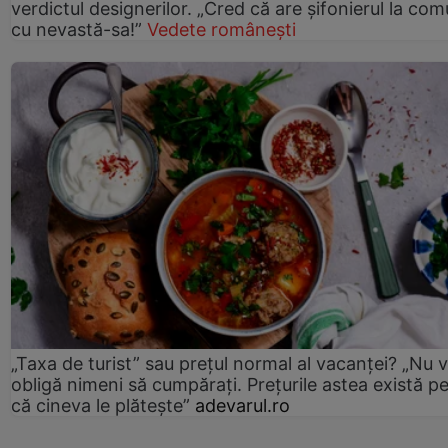
verdictul designerilor. „Cred că are șifonierul la co
cu nevastă-sa!”
Vedete românești
„Taxa de turist” sau prețul normal al vacanței? „Nu 
obligă nimeni să cumpărați. Prețurile astea există p
că cineva le plătește”
adevarul.ro