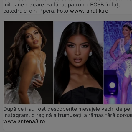
milioane pe care l-a făcut patronul FCSB în fața
catedralei din Pipera. Foto
www.fanatik.ro
După ce i-au fost descoperite mesajele vechi de pe
Instagram, o regină a frumuseții a rămas fără coro
www.antena3.ro