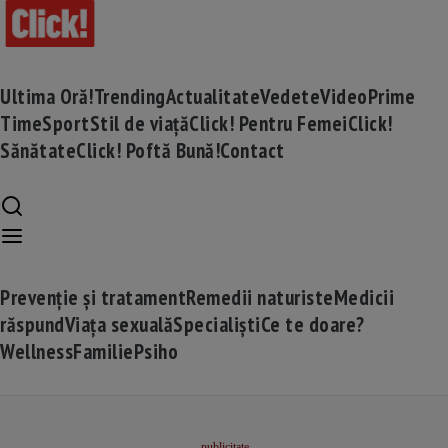
Ultima Oră!
Trending
Actualitate
Vedete
Video
Prime
Time
Sport
Stil de viață
Click! Pentru Femei
Click!
Sănătate
Click! Poftă Bună!
Contact
Prevenție și tratament
Remedii naturiste
Medicii
răspund
Viața sexuală
Specialiști
Ce te doare?
Wellness
Familie
Psiho