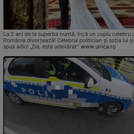
La 2 ani de la superba nuntă, încă un cuplu celebru 
România divorțează! Celebrul politician și soția lui ș
spus adio! „Da, este adevărat”
www.unica.ro