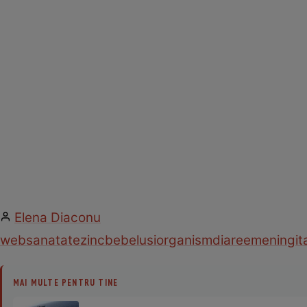
Elena Diaconu
web
sanatate
zinc
bebelusi
organism
diaree
meningit
MAI MULTE PENTRU TINE