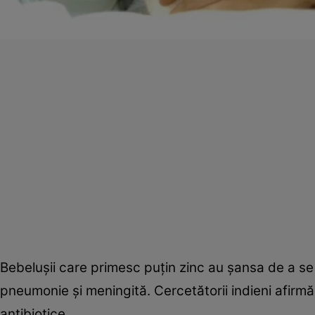
Bebeluşii care primesc puţin zinc au şansa de a s
pneumonie şi meningită. Cercetătorii indieni afirmă
antibiotice.