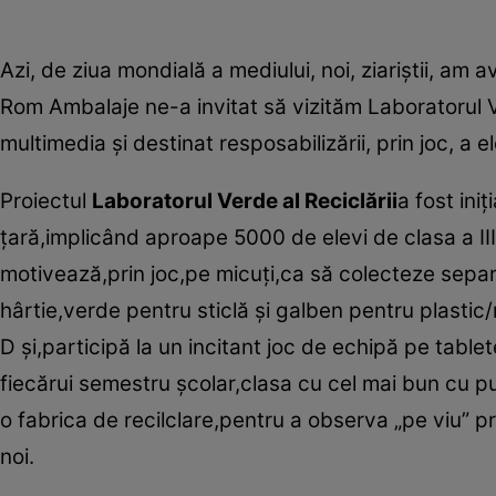
Azi, de ziua mondială a mediului, noi, ziariştii, am 
Rom Ambalaje ne-a invitat să vizităm Laboratorul V
multimedia şi destinat resposabilizării, prin joc, a e
Proiectul
Laboratorul Verde al Reciclării
a fost ini
ţară,implicând aproape 5000 de elevi de clasa a II
motivează,prin joc,pe micuţi,ca să colecteze separa
hârtie,verde pentru sticlă şi galben pentru plastic/
D şi,participă la un incitant joc de echipă pe tabl
fiecărui semestru şcolar,clasa cu cel mai bun cu pu
o fabrica de recilclare,pentru a observa „pe viu” 
noi.