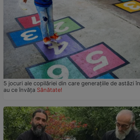
5 jocuri ale copilăriei din care generațiile de astăzi î
au ce învăța
Sănătate!