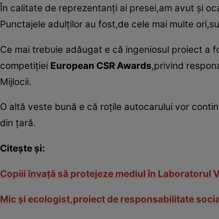
În calitate de reprezentanţi ai presei,am avut şi oc
Punctajele adulţilor au fost,de cele mai multe ori,s
Ce mai trebuie adăugat e că ingeniosul proiect a f
competiţiei
European CSR Awards
,privind respona
Mijlocii.
O altă veste bună e că roţile autocarului vor continu
din ţară.
Citeşte şi:
Copiii învaţă să protejeze mediul în Laboratorul V
Mic şi ecologist,proiect de responsabilitate soci