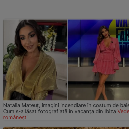
Natalia Mateuț, imagini incendiare în costum de bai
Cum s-a lăsat fotografiată în vacanța din Ibiza
Vede
românești