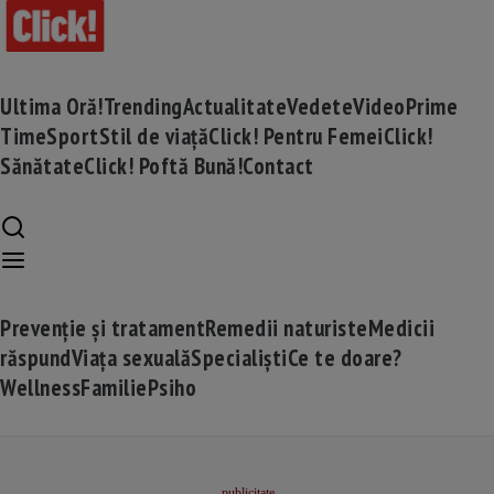
Ultima Oră!
Trending
Actualitate
Vedete
Video
Prime
Time
Sport
Stil de viață
Click! Pentru Femei
Click!
Sănătate
Click! Poftă Bună!
Contact
Prevenție și tratament
Remedii naturiste
Medicii
răspund
Viața sexuală
Specialiști
Ce te doare?
Wellness
Familie
Psiho