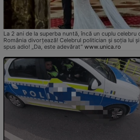
La 2 ani de la superba nuntă, încă un cuplu celebru 
România divorțează! Celebrul politician și soția lui ș
spus adio! „Da, este adevărat”
www.unica.ro