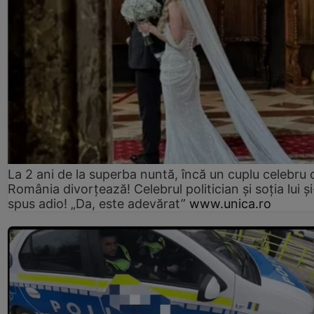
La 2 ani de la superba nuntă, încă un cuplu celebru 
România divorțează! Celebrul politician și soția lui ș
spus adio! „Da, este adevărat”
www.unica.ro