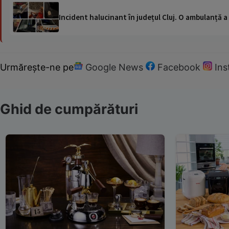
Incident halucinant în județul Cluj. O ambulanță 
Urmărește-ne pe
Google News
Facebook
In
Ghid de cumpărături