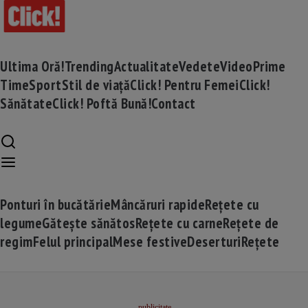
Ultima Oră!
Trending
Actualitate
Vedete
Video
Prime
Time
Sport
Stil de viață
Click! Pentru Femei
Click!
Sănătate
Click! Poftă Bună!
Contact
Ponturi în bucătărie
Mâncăruri rapide
Rețete cu
legume
Gătește sănătos
Rețete cu carne
Rețete de
regim
Felul principal
Mese festive
Deserturi
Rețete