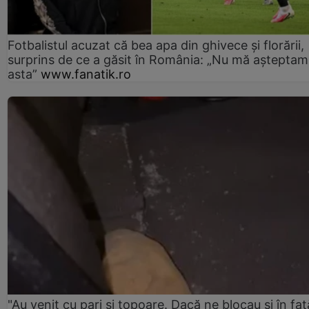
Fotbalistul acuzat că bea apa din ghivece și florării,
surprins de ce a găsit în România: „Nu mă așteptam
asta”
www.fanatik.ro
"Au venit cu pari și topoare. Dacă ne blocau şi în faţă