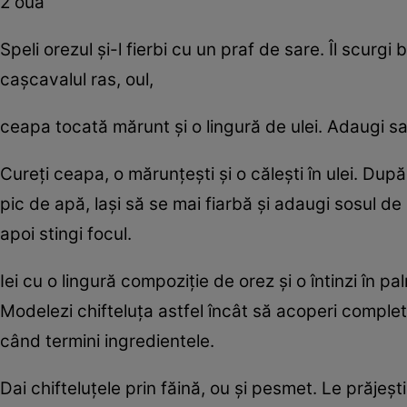
2 ouă
Speli orezul şi-l fierbi cu un praf de sare. Îl scurg
caşcavalul ras, oul,
ceapa tocată mărunt şi o lingură de ulei. Adaugi s
Cureţi ceapa, o mărunţeşti şi o căleşti în ulei. Dup
pic de apă, laşi să se mai fiarbă şi adaugi sosul de 
apoi stingi focul.
Iei cu o lingură compoziţie de orez şi o întinzi în 
Modelezi chifteluţa astfel încât să acoperi compl
când termini ingredientele.
Dai chifteluţele prin făină, ou şi pesmet. Le prăjeş