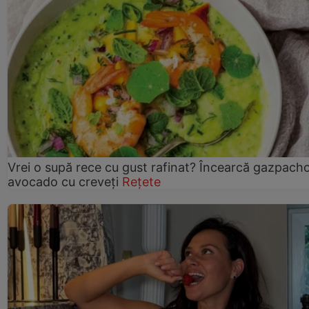
Vrei o supă rece cu gust rafinat? Încearcă gazpach
avocado cu creveți
Rețete