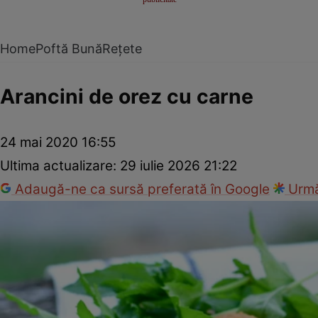
Home
Poftă Bună
Rețete
Arancini de orez cu carne
24 mai 2020 16:55
Ultima actualizare:
29 iulie 2026 21:22
Adaugă-ne ca sursă preferată în Google
Urmă