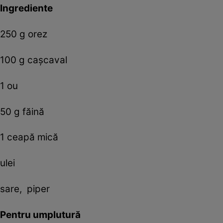
Ingrediente
250 g orez
100 g caşcaval
1 ou
50 g făină
1 ceapă mică
ulei
sare, piper
Pentru umplutură