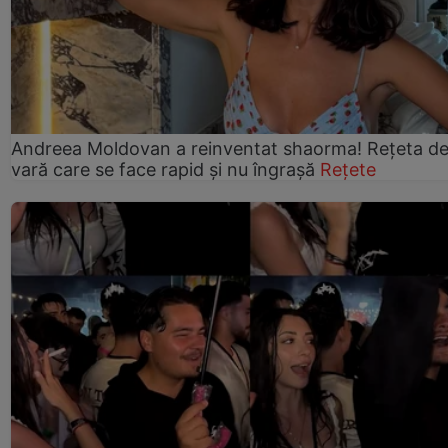
Andreea Moldovan a reinventat shaorma! Rețeta d
vară care se face rapid și nu îngrașă
Rețete