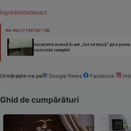
ingrediente
desert
MAI MULTE PENTRU TINE
Ucrainenii aruncă în aer „tot ce mișcă” pe o șose
controlat complet
Urmărește-ne pe
Google News
Facebook
In
Ghid de cumpărături