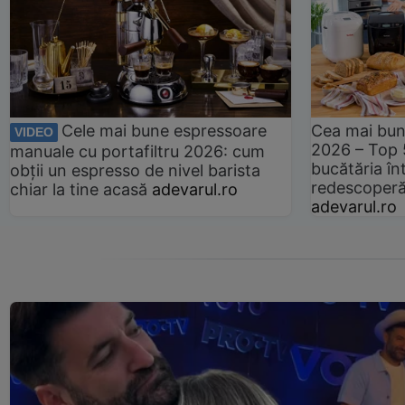
Cele mai bune espressoare
Cea mai bun
VIDEO
2026 – Top 
manuale cu portafiltru 2026: cum
bucătăria înt
obții un espresso de nivel barista
redescoperă 
chiar la tine acasă
adevarul.ro
adevarul.ro