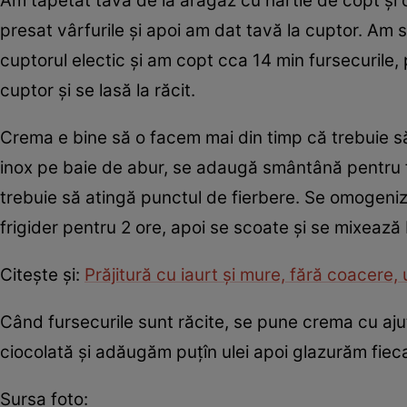
Am tapetat tavă de la aragaz cu hârtie de copt şi 
presat vârfurile şi apoi am dat tavă la cuptor. Am s
cuptorul electic şi am copt cca 14 min fursecuril
cuptor şi se lasă la răcit.
Crema e bine să o facem mai din timp că trebuie să
inox pe baie de abur, se adaugă smântână pentru 
trebuie să atingă punctul de fierbere. Se omogeniz
frigider pentru 2 ore, apoi se scoate şi se mixea
Citeşte şi:
Prăjitură cu iaurt şi mure, fără coacere,
Când fursecurile sunt răcite, se pune crema cu ajuto
ciocolată şi adăugăm puţîn ulei apoi glazurăm fieca
Sursa foto: