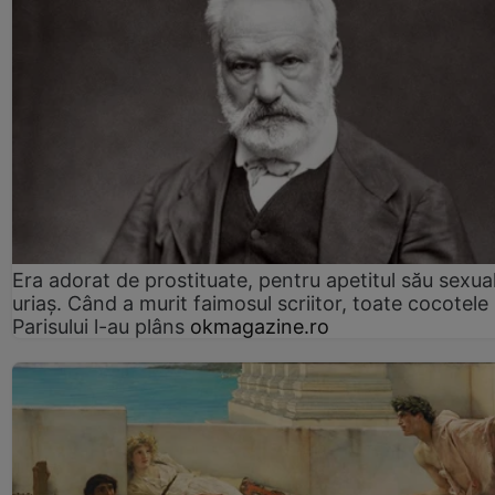
Era adorat de prostituate, pentru apetitul său sexua
uriaș. Când a murit faimosul scriitor, toate cocotele
Parisului l-au plâns
okmagazine.ro