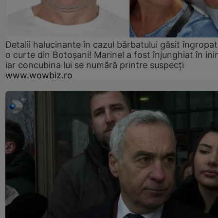
Detalii halucinante în cazul bărbatului găsit îngropat
o curte din Botoșani! Marinel a fost înjunghiat în ini
iar concubina lui se numără printre suspecți
www.wowbiz.ro