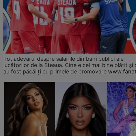
Tot adevărul despre salariile din bani publici ale
jucătorilor de la Steaua. Cine e cel mai bine plătit și
au fost păcăliți cu primele de promovare
www.fanat