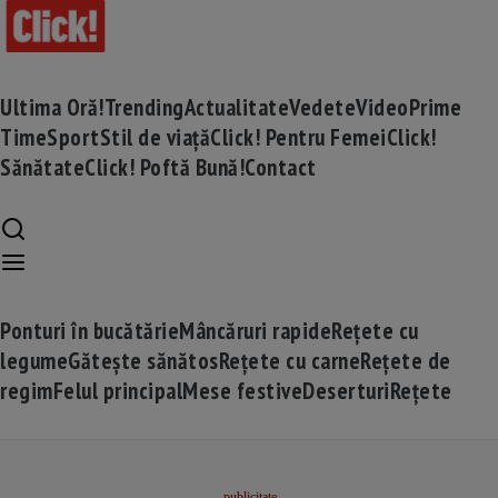
Ultima Oră!
Trending
Actualitate
Vedete
Video
Prime
Time
Sport
Stil de viață
Click! Pentru Femei
Click!
Sănătate
Click! Poftă Bună!
Contact
Ponturi în bucătărie
Mâncăruri rapide
Rețete cu
legume
Gătește sănătos
Rețete cu carne
Rețete de
regim
Felul principal
Mese festive
Deserturi
Rețete