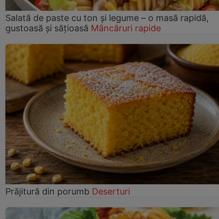
Salată de paste cu ton și legume – o masă rapidă,
gustoasă și sățioasă
Mâncăruri rapide
Prăjitură din porumb
Deserturi