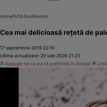
Home
Poftă Bună
Rețete
Cea mai delicioasă reţetă de pal
17 septembrie 2019 22:16
Ultima actualizare:
29 iulie 2026 21:23
Adaugă-ne ca sursă preferată în Google
Urmă