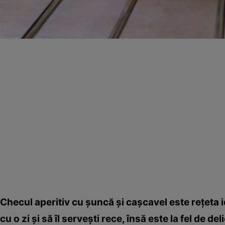
Checul aperitiv cu şuncă şi caşcavel este reţeta id
cu o zi şi să îl serveşti rece, însă este la fel de del