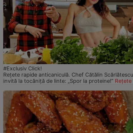
#Exclusiv Click!
Rețete rapide anticaniculă. Chef Cătălin Scărlătesc
invită la tocăniță de linte: „Spor la proteine!”
Rețete