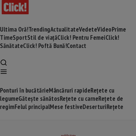
Ultima Oră!
Trending
Actualitate
Vedete
Video
Prime
Time
Sport
Stil de viață
Click! Pentru Femei
Click!
Sănătate
Click! Poftă Bună!
Contact
Ponturi în bucătărie
Mâncăruri rapide
Rețete cu
legume
Gătește sănătos
Rețete cu carne
Rețete de
regim
Felul principal
Mese festive
Deserturi
Rețete