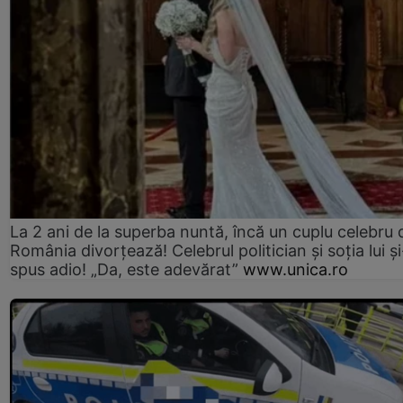
La 2 ani de la superba nuntă, încă un cuplu celebru 
România divorțează! Celebrul politician și soția lui ș
spus adio! „Da, este adevărat”
www.unica.ro