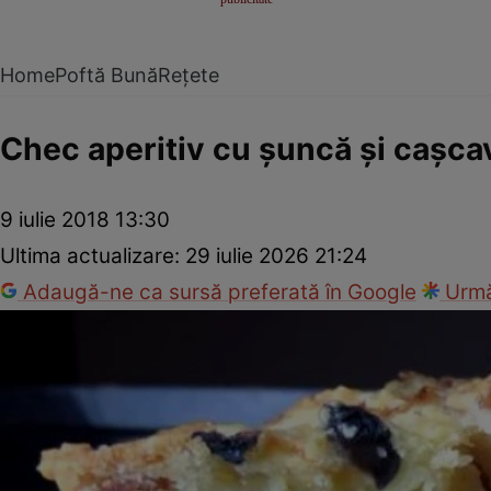
Home
Poftă Bună
Rețete
Chec aperitiv cu şuncă şi caşca
9 iulie 2018 13:30
Ultima actualizare:
29 iulie 2026 21:24
Adaugă-ne ca sursă preferată în Google
Urmă