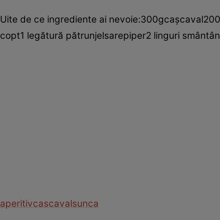
Uite de ce ingrediente ai nevoie:300gcaşcaval200g 
copt1 legătură pătrunjelsarepiper2 linguri smântâ
aperitiv
cascaval
sunca