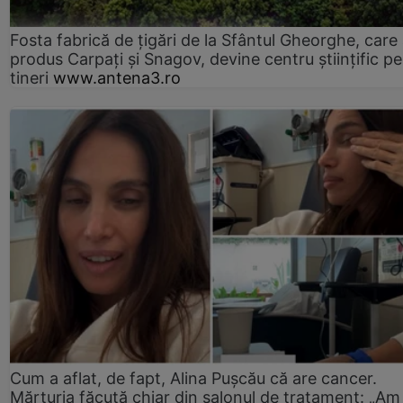
Fosta fabrică de țigări de la Sfântul Gheorghe, care
produs Carpați și Snagov, devine centru științific p
tineri
www.antena3.ro
Cum a aflat, de fapt, Alina Pușcău că are cancer.
Mărturia făcută chiar din salonul de tratament: „Am