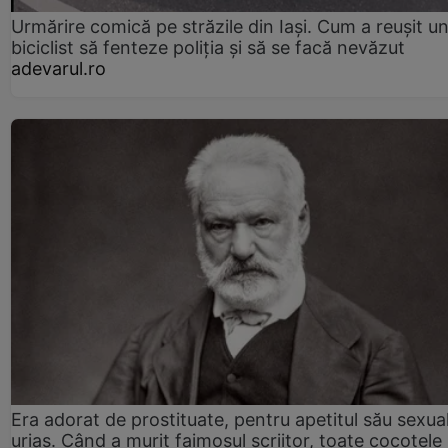
Urmărire comică pe străzile din Iași. Cum a reușit u
biciclist să fenteze poliția și să se facă nevăzut
adevarul.ro
Era adorat de prostituate, pentru apetitul său sexua
uriaș. Când a murit faimosul scriitor, toate cocotele