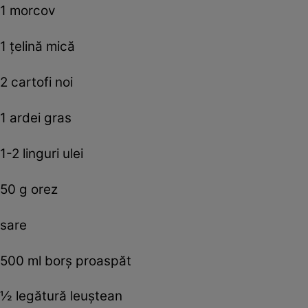
1 morcov
1 ţelină mică
2 cartofi noi
1 ardei gras
1-2 linguri ulei
50 g orez
sare
500 ml borş proaspăt
½ legătură leuştean