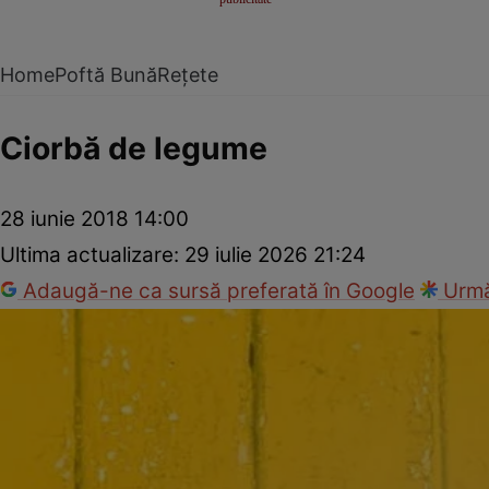
Home
Poftă Bună
Rețete
Ciorbă de legume
28 iunie 2018 14:00
Ultima actualizare:
29 iulie 2026 21:24
Adaugă-ne ca sursă preferată în Google
Urmă