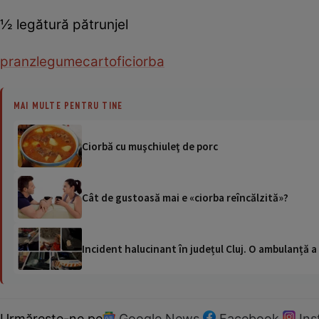
½ legătură pătrunjel
pranz
legume
cartofi
ciorba
MAI MULTE PENTRU TINE
Ciorbă cu muşchiuleţ de porc
Cât de gustoasă mai e «ciorba reîncălzită»?
Incident halucinant în județul Cluj. O ambulanță 
Urmărește-ne pe
Google News
Facebook
In