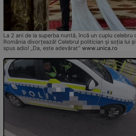
La 2 ani de la superba nuntă, încă un cuplu celebru 
România divorțează! Celebrul politician și soția lui ș
spus adio! „Da, este adevărat”
www.unica.ro