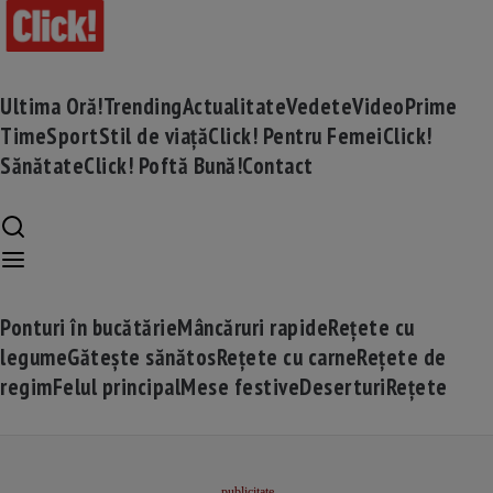
Ultima Oră!
Trending
Actualitate
Vedete
Video
Prime
Time
Sport
Stil de viață
Click! Pentru Femei
Click!
Sănătate
Click! Poftă Bună!
Contact
Ponturi în bucătărie
Mâncăruri rapide
Rețete cu
legume
Gătește sănătos
Rețete cu carne
Rețete de
regim
Felul principal
Mese festive
Deserturi
Rețete