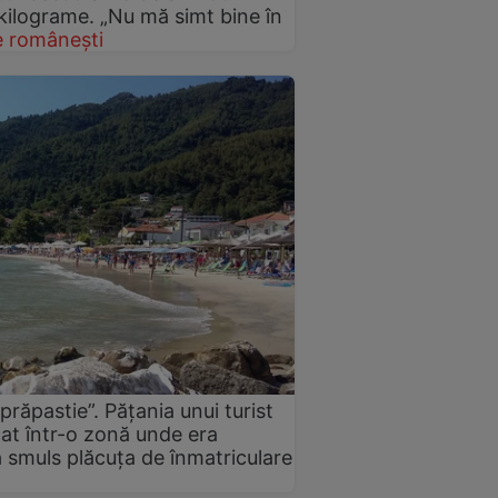
 kilograme. „Nu mă simt bine în
 românești
prăpastie”. Pățania unui turist
at într-o zonă unde era
i-a smuls plăcuța de înmatriculare