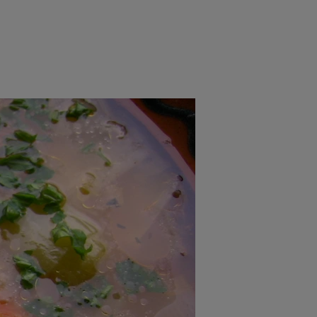
rincipal
Mese festive
Deserturi
Rețete