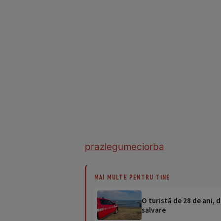
praz
legume
ciorba
MAI MULTE PENTRU TINE
O turistă de 28 de ani, d
salvare