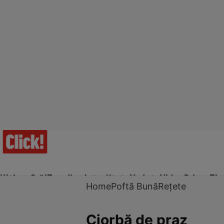
Ultima Oră!
Trending
Actualitate
Vedete
Video
Prime Ti
Home
Poftă Bună
Rețete
Ciorbă de praz