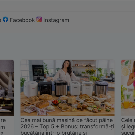
s
Facebook
Instagram
are
Cea mai bună mașină de făcut pâine
Cele 
2026 – Top 5 + Bonus: transformă-ți
și le
um
bucătăria într-o brutărie și
sucur
ta