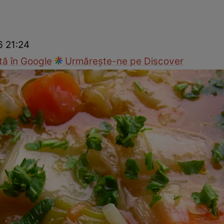
Gătește sănătos
Rețete cu carne
Rețete de regim
Felul p
6 21:24
ă în Google
Urmărește-ne pe Discover