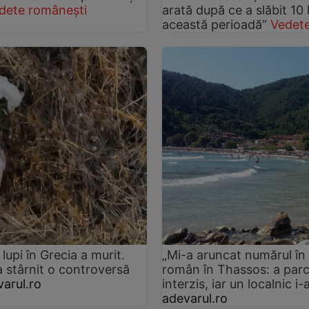
dete românești
arată după ce a slăbit 10
această perioadă”
Vedete
lupi în Grecia a murit.
„Mi-a aruncat numărul în 
a stârnit o controversă
român în Thassos: a parc
arul.ro
interzis, iar un localnic 
adevarul.ro