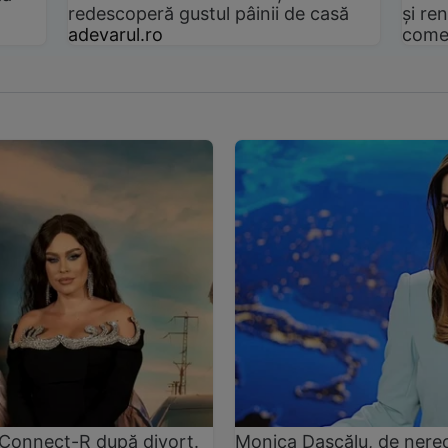
redescoperă gustul pâinii de casă
și ren
adevarul.ro
come
și Connect-R după divorț.
Monica Dascălu, de nere