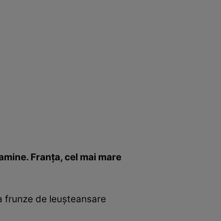
itamine. Franţa, cel mai mare
va frunze de leuşteansare