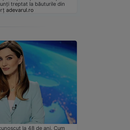
unți treptat la băuturile din
rț
adevarul.ro
cunoscut la 48 de ani. Cum