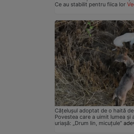
Ce au stabilit pentru fiica lor
Ve
Cățelușul adoptat de o haită de 
Povestea care a uimit lumea și 
uriașă: „Drum lin, micuțule”
adev