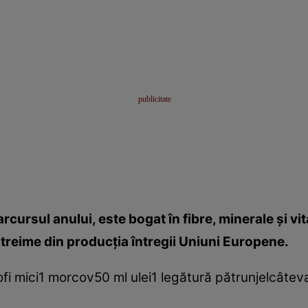
arcursul anului, este bogat în fibre, minerale şi v
treime din producţia întregii Uniuni Europene.
ofi mici1 morcov50 ml ulei1 legătură pătrunjelcâte