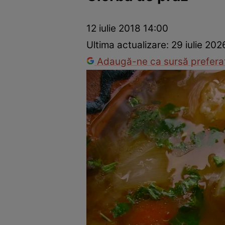
Ponturi în bucătărie
Mâncăruri rapide
Rețete cu legume
12 iulie 2018 14:00
Ultima actualizare:
29 iulie 202
Adaugă-ne ca sursă preferat