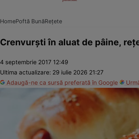
Home
Poftă Bună
Rețete
Crenvurşti în aluat de pâine, reţ
4 septembrie 2017 12:49
Ultima actualizare:
29 iulie 2026 21:27
Adaugă-ne ca sursă preferată în Google
Urmă