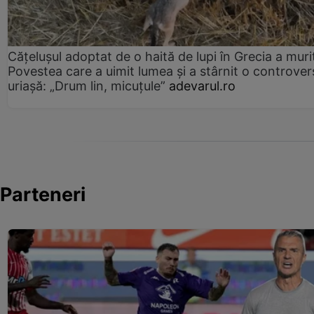
Cățelușul adoptat de o haită de lupi în Grecia a muri
Povestea care a uimit lumea și a stârnit o controver
uriașă: „Drum lin, micuțule”
adevarul.ro
Parteneri