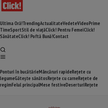
Ultima Oră!
Trending
Actualitate
Vedete
Video
Prime
Time
Sport
Stil de viață
Click! Pentru Femei
Click!
Sănătate
Click! Poftă Bună!
Contact
Ponturi în bucătărie
Mâncăruri rapide
Rețete cu
legume
Gătește sănătos
Rețete cu carne
Rețete de
regim
Felul principal
Mese festive
Deserturi
Rețete