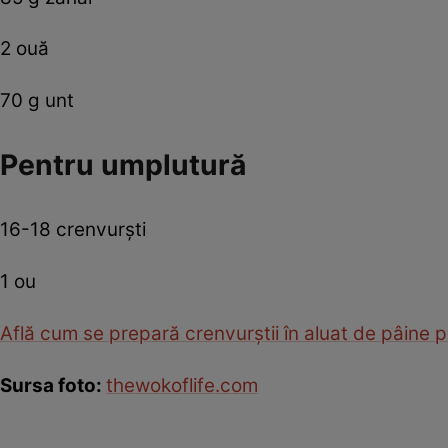
2 ouă
70 g unt
Pentru umplutură
16-18 crenvurşti
1 ou
Află cum se prepară crenvurştii în aluat de pâine 
Sursa foto:
thewokoflife.com