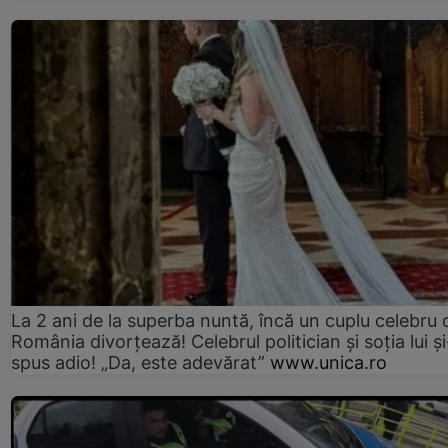
La 2 ani de la superba nuntă, încă un cuplu celebru 
România divorțează! Celebrul politician și soția lui ș
spus adio! „Da, este adevărat”
www.unica.ro