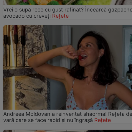
Vrei o supă rece cu gust rafinat? Încearcă gazpach
avocado cu creveți
Rețete
Andreea Moldovan a reinventat shaorma! Rețeta d
vară care se face rapid și nu îngrașă
Rețete