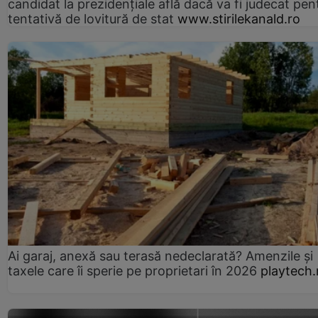
candidat la prezidențiale află dacă va fi judecat pen
tentativă de lovitură de stat
www.stirilekanald.ro
Ai garaj, anexă sau terasă nedeclarată? Amenzile și
taxele care îi sperie pe proprietari în 2026
playtech.