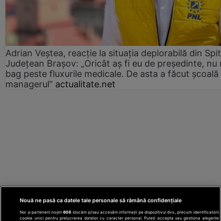
Adrian Veștea, reacție la situația deplorabilă din Spit
Județean Brașov: „Oricât aș fi eu de președinte, nu
bag peste fluxurile medicale. De asta a făcut școală
managerul”
actualitate.net
Nouă ne pasă ca datele tale personale să rămână confidențiale
Noi și partenerii noștri
606
stocăm și/sau accesăm informații pe dispozitivul dvs., precum identificatorii
cookie unici pentru prelucrarea datelor cu caracter personal. Puteți accepta sau gestiona alegerile