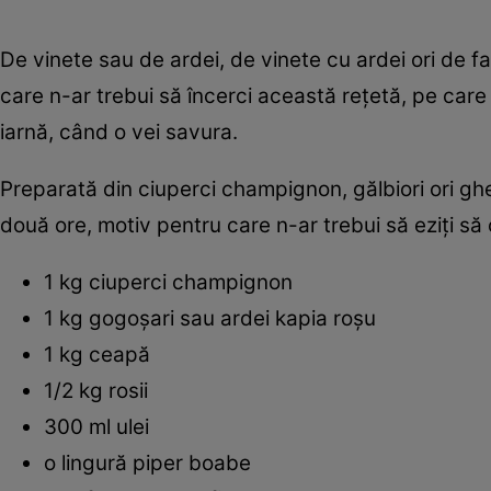
De vinete sau de ardei, de vinete cu ardei ori de f
care n-ar trebui să încerci această reţetă, pe care
iarnă, când o vei savura.
Preparată din ciuperci champignon, gălbiori ori gh
două ore, motiv pentru care n-ar trebui să eziţi să
1 kg ciuperci champignon
1 kg gogoşari sau ardei kapia roşu
1 kg ceapă
1/2 kg rosii
300 ml ulei
o lingură piper boabe