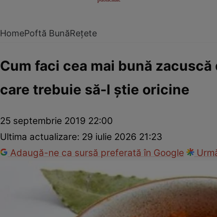
Home
Poftă Bună
Rețete
Cum faci cea mai bună zacuscă d
care trebuie să-l ştie oricine
25 septembrie 2019 22:00
Ultima actualizare:
29 iulie 2026 21:23
Adaugă-ne ca sursă preferată în Google
Urmă