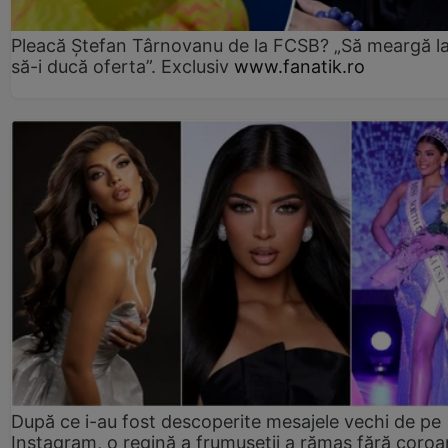
Pleacă Ștefan Târnovanu de la FCSB? „Să meargă la
să-i ducă oferta”. Exclusiv
www.fanatik.ro
După ce i-au fost descoperite mesajele vechi de pe
Instagram, o regină a frumuseții a rămas fără coro