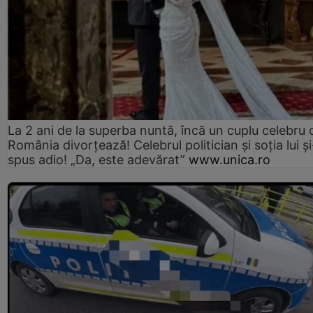
La 2 ani de la superba nuntă, încă un cuplu celebru 
România divorțează! Celebrul politician și soția lui ș
spus adio! „Da, este adevărat”
www.unica.ro