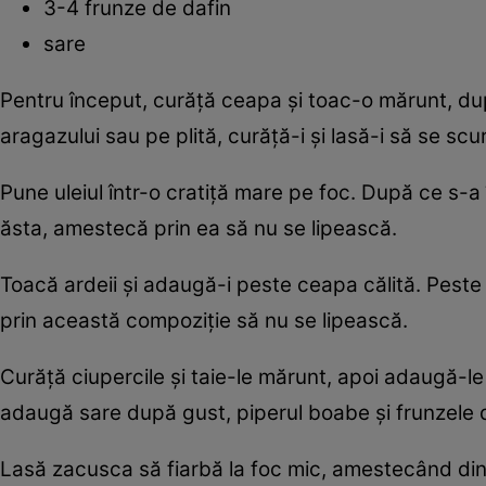
3-4 frunze de dafin
sare
Pentru început, curăţă ceapa şi toac-o mărunt, dup
aragazului sau pe plită, curăţă-i şi lasă-i să se scu
Pune uleiul într-o cratiţă mare pe foc. După ce s-a
ăsta, amestecă prin ea să nu se lipească.
Toacă ardeii şi adaugă-i peste ceapa călită. Peste
prin această compoziţie să nu se lipească.
Curăţă ciupercile şi taie-le mărunt, apoi adaugă-le
adaugă sare după gust, piperul boabe şi frunzele 
Lasă zacusca să fiarbă la foc mic, amestecând din