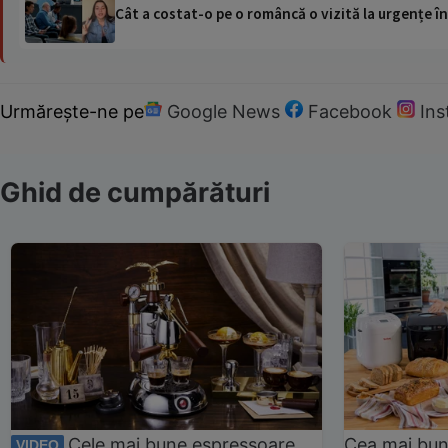
Cât a costat-o pe o româncă o vizită la urgențe în
Urmărește-ne pe
Google News
Facebook
In
Ghid de cumpărături
Cele mai bune espressoare
Cea mai bun
VIDEO