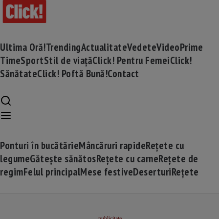
Ultima Oră!
Trending
Actualitate
Vedete
Video
Prime
Time
Sport
Stil de viață
Click! Pentru Femei
Click!
Sănătate
Click! Poftă Bună!
Contact
Ponturi în bucătărie
Mâncăruri rapide
Rețete cu
legume
Gătește sănătos
Rețete cu carne
Rețete de
regim
Felul principal
Mese festive
Deserturi
Rețete