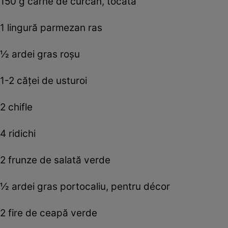
150 g carne de curcan, tocată
1 lingură parmezan ras
½ ardei gras roşu
1-2 căţei de usturoi
2 chifle
4 ridichi
2 frunze de salată verde
½ ardei gras portocaliu, pentru décor
2 fire de ceapă verde