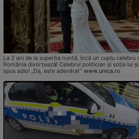
La 2 ani de la superba nuntă, încă un cuplu celebru 
România divorțează! Celebrul politician și soția lui ș
spus adio! „Da, este adevărat”
www.unica.ro