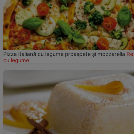
Pizza italiană cu legume proaspete și mozzarella
Re
cu legume