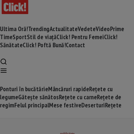
Ultima Oră!
Trending
Actualitate
Vedete
Video
Prime
Time
Sport
Stil de viață
Click! Pentru Femei
Click!
Sănătate
Click! Poftă Bună!
Contact
Ponturi în bucătărie
Mâncăruri rapide
Rețete cu
legume
Gătește sănătos
Rețete cu carne
Rețete de
regim
Felul principal
Mese festive
Deserturi
Rețete