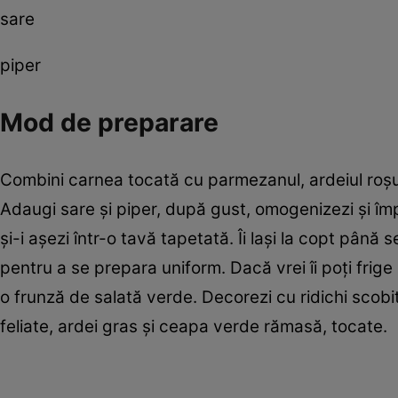
sare
piper
Mod de preparare
Combini carnea tocată cu parmezanul, ardeiul roşu m
Adaugi sare şi piper, după gust, omogenizezi şi îm
şi-i aşezi într-o tavă tapetată. Îi laşi la copt până
pentru a se prepara uniform. Dacă vrei îi poţi frige 
o frunză de salată verde. Decorezi cu ridichi scobi
feliate, ardei gras şi ceapa verde rămasă, tocate.