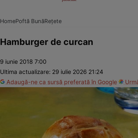
Home
Poftă Bună
Rețete
Hamburger de curcan
9 iunie 2018 7:00
Ultima actualizare:
29 iulie 2026 21:24
Adaugă-ne ca sursă preferată în Google
Urmă