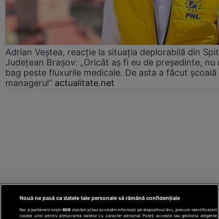
Adrian Veștea, reacție la situația deplorabilă din Spit
Județean Brașov: „Oricât aș fi eu de președinte, nu
bag peste fluxurile medicale. De asta a făcut școală
managerul”
actualitate.net
Nouă ne pasă ca datele tale personale să rămână confidențiale
Noi și partenerii noștri
606
stocăm și/sau accesăm informații pe dispozitivul dvs., precum identificatorii
cookie unici pentru prelucrarea datelor cu caracter personal. Puteți accepta sau gestiona alegerile