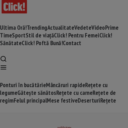
Ultima Oră!
Trending
Actualitate
Vedete
Video
Prime
Time
Sport
Stil de viață
Click! Pentru Femei
Click!
Sănătate
Click! Poftă Bună!
Contact
Ponturi în bucătărie
Mâncăruri rapide
Rețete cu
legume
Gătește sănătos
Rețete cu carne
Rețete de
regim
Felul principal
Mese festive
Deserturi
Rețete