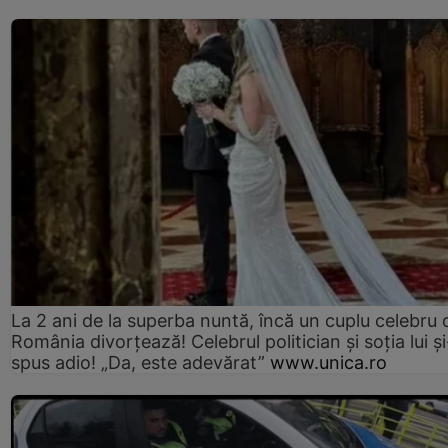
La 2 ani de la superba nuntă, încă un cuplu celebru 
România divorțează! Celebrul politician și soția lui ș
spus adio! „Da, este adevărat”
www.unica.ro