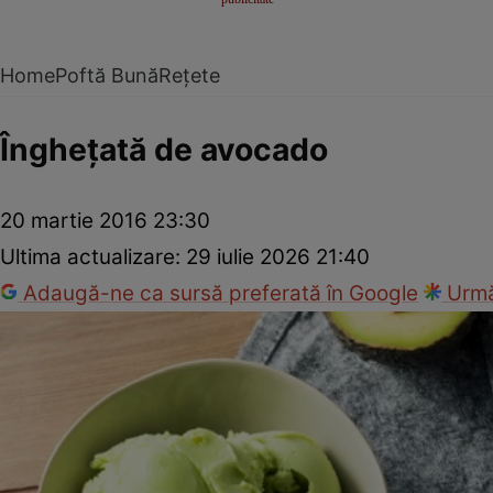
Home
Poftă Bună
Rețete
Îngheţată de avocado
20 martie 2016 23:30
Ultima actualizare:
29 iulie 2026 21:40
Adaugă-ne ca sursă preferată în Google
Urmă