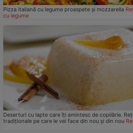
Pizza italiană cu legume proaspete și mozzarella
Re
cu legume
Deserturi cu lapte care îți amintesc de copilărie. Reț
tradiționale pe care le vei face din nou și din nou
Re