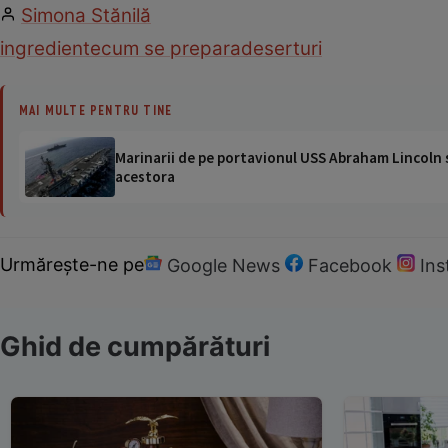
Simona Stănilă
ingrediente
cum se prepara
deserturi
MAI MULTE PENTRU TINE
Marinarii de pe portavionul USS Abraham Lincoln su
acestora
Urmărește-ne pe
Google News
Facebook
In
Ghid de cumpărături