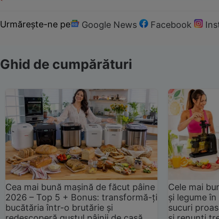
Urmărește-ne pe
Google News
Facebook
In
Ghid de cumpărături
Cea mai bună mașină de făcut pâine
Cele mai bu
2026 – Top 5 + Bonus: transformă-ți
și legume în
bucătăria într-o brutărie și
sucuri proas
redescoperă gustul pâinii de casă
și renunți tr