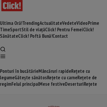
Ultima Oră!
Trending
Actualitate
Vedete
Video
Prime
Time
Sport
Stil de viață
Click! Pentru Femei
Click!
Sănătate
Click! Poftă Bună!
Contact
Ponturi în bucătărie
Mâncăruri rapide
Rețete cu
legume
Gătește sănătos
Rețete cu carne
Rețete de
regim
Felul principal
Mese festive
Deserturi
Rețete