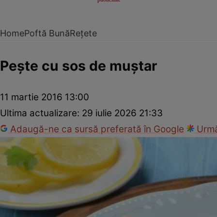
Home
Poftă Bună
Rețete
Peşte cu sos de muştar
11 martie 2016 13:00
Ultima actualizare:
29 iulie 2026 21:33
Adaugă-ne ca sursă preferată în Google
Urmă