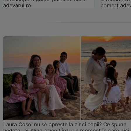
adevarul.ro
comerț
adev
Laura Cosoi nu se oprește la cinci copii? Ce spune
vedeta: „Și Nina a venit într-un moment în care nici