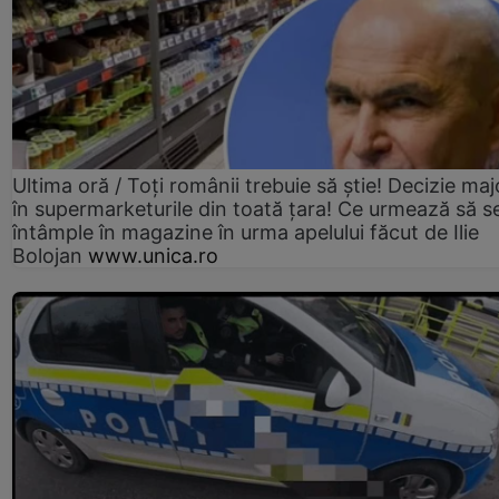
Ultima oră / Toți românii trebuie să știe! Decizie maj
în supermarketurile din toată țara! Ce urmează să s
întâmple în magazine în urma apelului făcut de Ilie
Bolojan
www.unica.ro