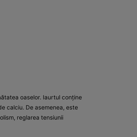
nătatea oaselor. Iaurtul conţine
c de calciu. De asemenea, este
lism, reglarea tensiunii