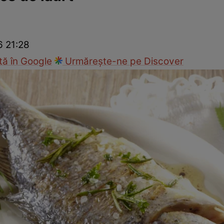
Gătește sănătos
Rețete cu carne
Rețete de regim
Felul p
6 21:28
ă în Google
Urmărește-ne pe Discover