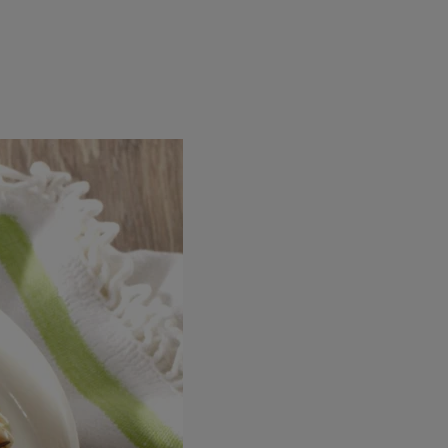
rincipal
Mese festive
Deserturi
Rețete