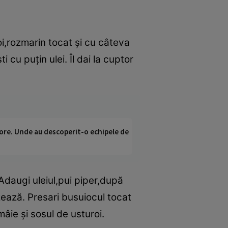
oi,rozmarin tocat şi cu câteva
i cu puţin ulei. Îl dai la cuptor
ci ore. Unde au descoperit-o echipele de
. Adaugi uleiul,pui piper,după
zează. Presari busuiocul tocat
mâie şi sosul de usturoi.