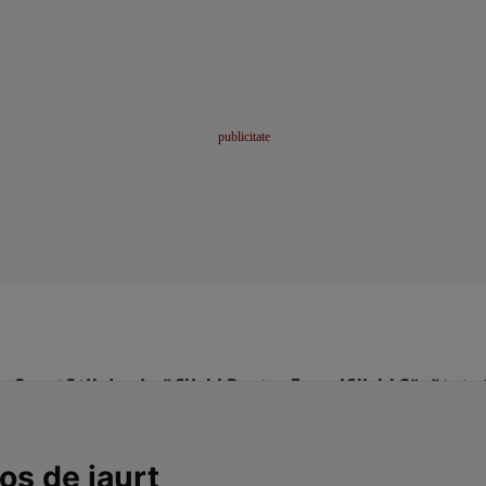
me
Sport
Stil de viață
Click! Pentru Femei
Click! Sănătate
os de iaurt