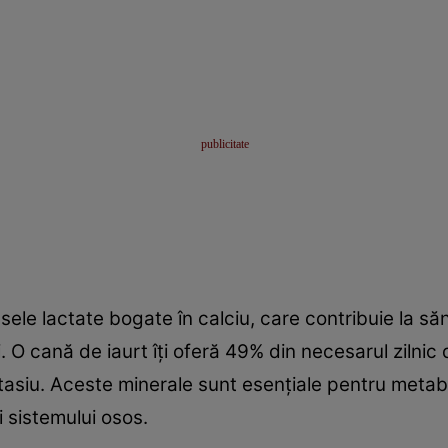
sele lactate bogate în calciu, care contribuie la să
i. O cană de iaurt îţi oferă 49% din necesarul zilni
tasiu. Aceste minerale sunt esenţiale pentru metabo
i sistemului osos.