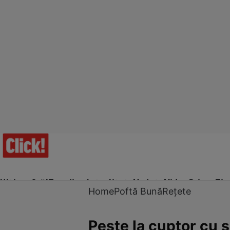
Ultima Oră!
Trending
Actualitate
Vedete
Video
Prime Ti
Home
Poftă Bună
Rețete
Peşte la cuptor cu s