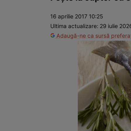
Ponturi în bucătărie
Mâncăruri rapide
Rețete cu legume
16 aprilie 2017 10:25
Ultima actualizare:
29 iulie 202
Adaugă-ne ca sursă preferat