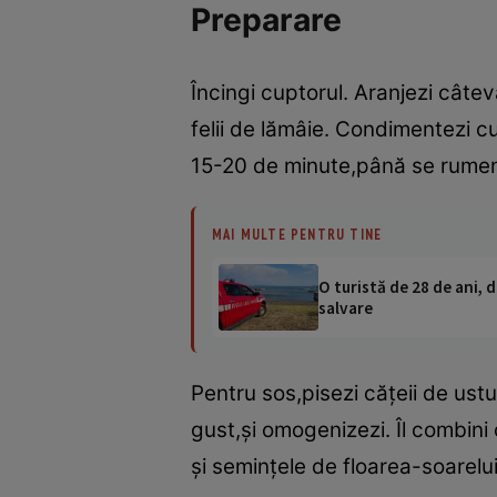
Preparare
Încingi cuptorul. Aranjezi câtev
felii de lămâie. Condimentezi cu s
15-20 de minute,până se rume
MAI MULTE PENTRU TINE
O turistă de 28 de ani, d
salvare
Pentru sos,pisezi căţeii de ustur
gust,şi omogenizezi. Îl combini
şi seminţele de floarea-soarelui