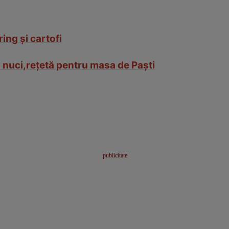
ing şi cartofi
 nuci,reţetă pentru masa de Paşti