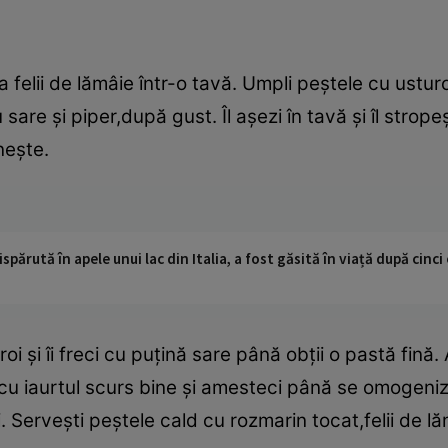
a felii de lămâie într-o tavă. Umpli peştele cu ustur
are şi piper,după gust. Îl aşezi în tavă şi îl stropeşt
neşte.
ispărută în apele unui lac din Italia, a fost găsită în viață după cin
oi şi îi freci cu puţină sare până obţii o pastă fină
 cu iaurtul scurs bine şi amesteci până se omogeni
. Serveşti peştele cald cu rozmarin tocat,felii de lă