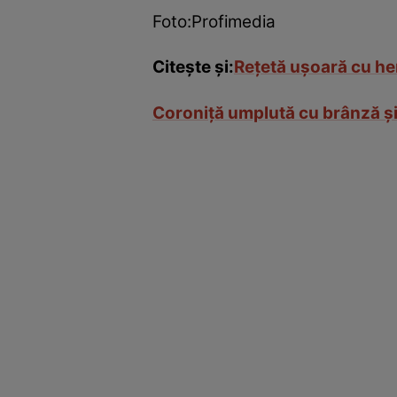
Foto:Profimedia
Citeşte şi:
Reţetă uşoară cu her
Coroniţă umplută cu brânză şi