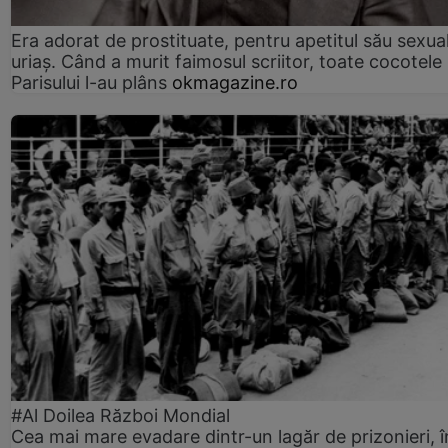
Era adorat de prostituate, pentru apetitul său sexua
uriaș. Când a murit faimosul scriitor, toate cocotele
Parisului l-au plâns
okmagazine.ro
#Al Doilea Război Mondial
Cea mai mare evadare dintr-un lagăr de prizonieri, î