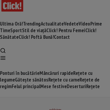
Ultima Oră!
Trending
Actualitate
Vedete
Video
Prime
Time
Sport
Stil de viață
Click! Pentru Femei
Click!
Sănătate
Click! Poftă Bună!
Contact
Ponturi în bucătărie
Mâncăruri rapide
Rețete cu
legume
Gătește sănătos
Rețete cu carne
Rețete de
regim
Felul principal
Mese festive
Deserturi
Rețete