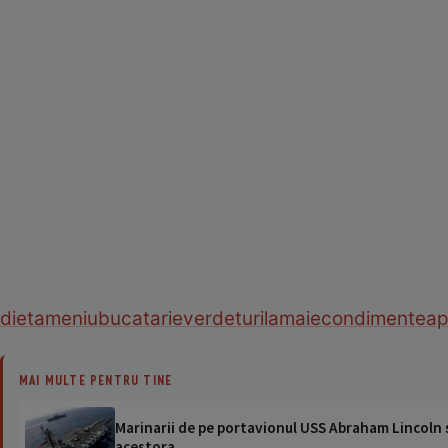
dieta
meniu
bucatarie
verdeturi
lamaie
condimente
ap
MAI MULTE PENTRU TINE
Marinarii de pe portavionul USS Abraham Lincoln su
acestora