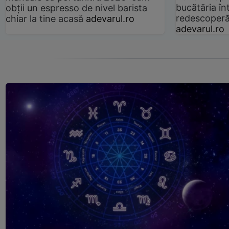
bucătăria înt
obții un espresso de nivel barista
redescoperă 
chiar la tine acasă
adevarul.ro
adevarul.ro