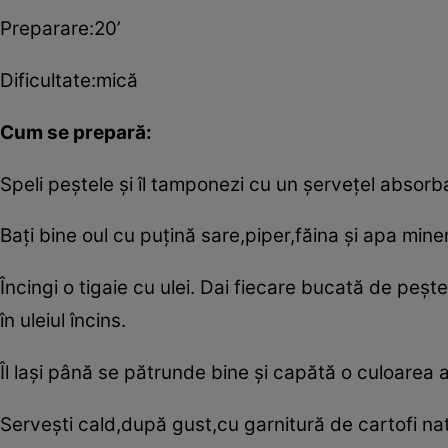
Preparare:20’
Dificultate:mică
Cum se prepară:
Speli peştele şi îl tamponezi cu un şerveţel absorba
Baţi bine oul cu puţină sare,piper,făina şi apa mine
Încingi o tigaie cu ulei. Dai fiecare bucată de peşte 
în uleiul încins.
Îl laşi până se pătrunde bine şi capătă o culoarea 
Serveşti cald,după gust,cu garnitură de cartofi nat