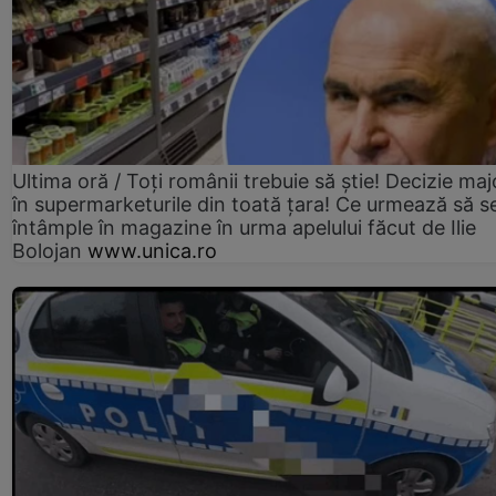
Ultima oră / Toți românii trebuie să știe! Decizie maj
în supermarketurile din toată țara! Ce urmează să s
întâmple în magazine în urma apelului făcut de Ilie
Bolojan
www.unica.ro