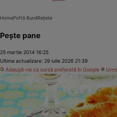
Home
Poftă Bună
Rețete
Peşte pane
25 martie 2014 16:25
Ultima actualizare:
29 iulie 2026 21:39
Adaugă-ne ca sursă preferată în Google
Urmă