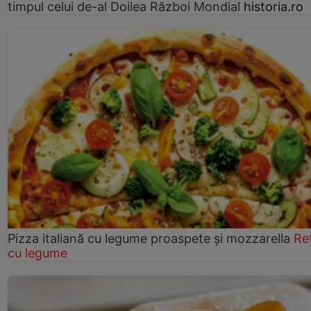
timpul celui de-al Doilea Război Mondial
historia.ro
Pizza italiană cu legume proaspete și mozzarella
Re
cu legume