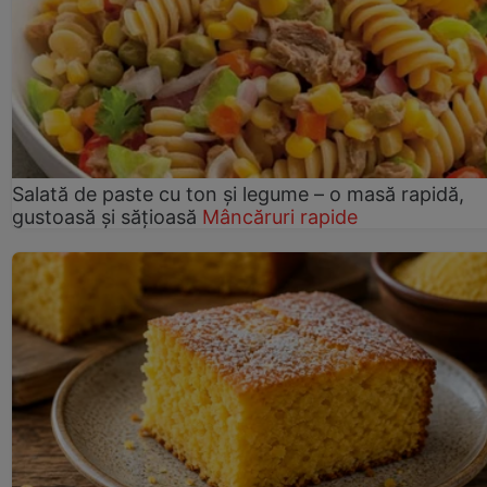
Salată de paste cu ton și legume – o masă rapidă,
gustoasă și sățioasă
Mâncăruri rapide