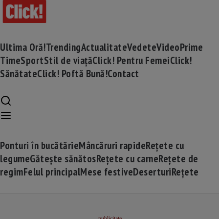
Ultima Oră!
Trending
Actualitate
Vedete
Video
Prime
Time
Sport
Stil de viață
Click! Pentru Femei
Click!
Sănătate
Click! Poftă Bună!
Contact
Ponturi în bucătărie
Mâncăruri rapide
Rețete cu
legume
Gătește sănătos
Rețete cu carne
Rețete de
regim
Felul principal
Mese festive
Deserturi
Rețete