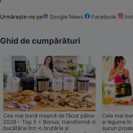
Urmărește-ne pe
Google News
Facebook
In
Ghid de cumpărături
Cea mai bună mașină de făcut pâine
Cele mai bu
2026 – Top 5 + Bonus: transformă-ți
și legume în
bucătăria într-o brutărie și
sucuri proas