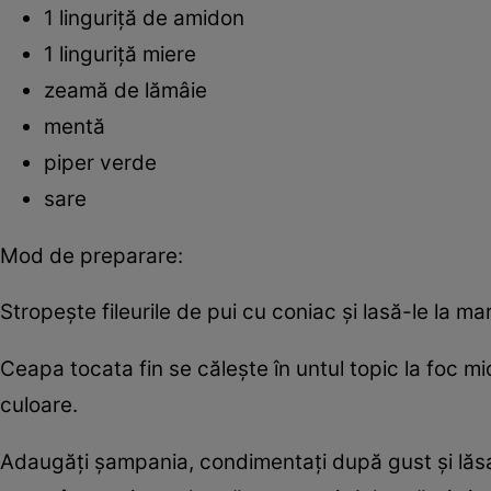
1 linguriţă de amidon
1 linguriţă miere
zeamă de lămâie
mentă
piper verde
sare
Mod de preparare:
Stropeşte fileurile de pui cu coniac şi lasă-le la ma
Ceapa tocata fin se căleşte în untul topic la foc mic
culoare.
Adaugăţi şampania, condimentaţi după gust şi lăs