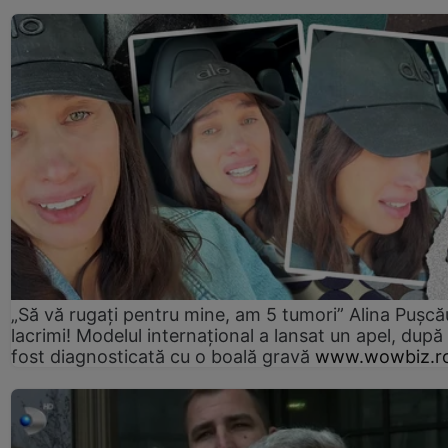
„Să vă rugați pentru mine, am 5 tumori” Alina Pușcău
lacrimi! Modelul internațional a lansat un apel, după
fost diagnosticată cu o boală gravă
www.wowbiz.r