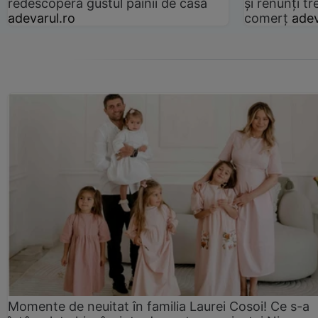
redescoperă gustul pâinii de casă
și renunți tr
adevarul.ro
comerț
adev
Momente de neuitat în familia Laurei Cosoi! Ce s-a