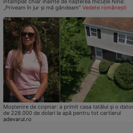
întâmplat chiar înainte de nașterea micuței Nina:
„Priveam în jur și mă gândeam”
Vedete românești
Moștenire de coșmar: a primit casa tatălui și o dator
de 228.000 de dolari la apă pentru tot cartierul
adevarul.ro