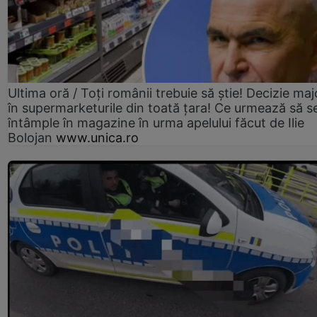
Ultima oră / Toți românii trebuie să știe! Decizie maj
în supermarketurile din toată țara! Ce urmează să s
întâmple în magazine în urma apelului făcut de Ilie
Bolojan
www.unica.ro