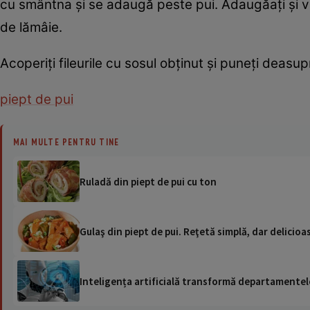
cu smântna şi se adaugă peste pui. Adaugăaţi şi vi
de lămâie.
Acoperiţi fileurile cu sosul obţinut şi puneţi deas
piept de pui
MAI MULTE PENTRU TINE
Ruladă din piept de pui cu ton
Gulaş din piept de pui. Reţetă simplă, dar delicioas
Inteligența artificială transformă departamentele