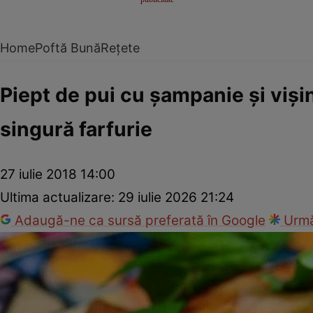
Home
Poftă Bună
Rețete
Piept de pui cu şampanie şi vişin
singură farfurie
27 iulie 2018 14:00
Ultima actualizare:
29 iulie 2026 21:24
Adaugă-ne ca sursă preferată în Google
Urmă