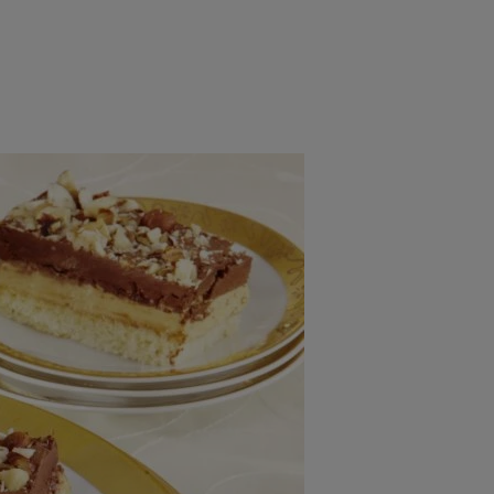
rincipal
Mese festive
Deserturi
Rețete