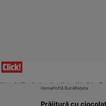
Ultima Oră!
Trending
Actualitate
Vedete
Video
Prime Ti
Home
Poftă Bună
Rețete
Prăjitură cu ciocolat