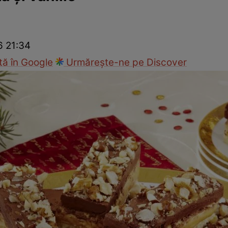
Gătește sănătos
Rețete cu carne
Rețete de regim
Felul p
6 21:34
ă în Google
Urmărește-ne pe Discover