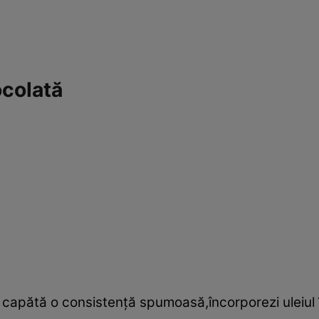
ocolată
capătă o consistenţă spumoasă,încorporezi uleiul în 