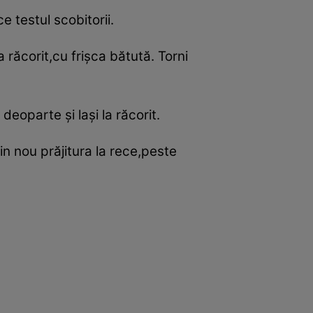
e testul scobitorii.
răcorit,cu frişca bătută. Torni
oparte şi laşi la răcorit.
din nou prăjitura la rece,peste