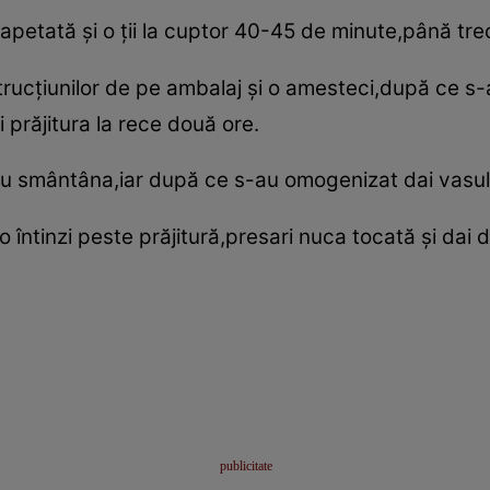
tapetată şi o ţii la cuptor 40-45 de minute,până trec
rucţiunilor de pe ambalaj şi o amesteci,după ce s-a 
i prăjitura la rece două ore.
u smântâna,iar după ce s-au omogenizat dai vasul de
o întinzi peste prăjitură,presari nuca tocată şi dai 