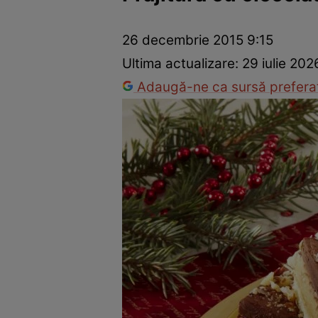
Ponturi în bucătărie
Mâncăruri rapide
Rețete cu legume
26 decembrie 2015 9:15
Ultima actualizare:
29 iulie 202
Adaugă-ne ca sursă preferat